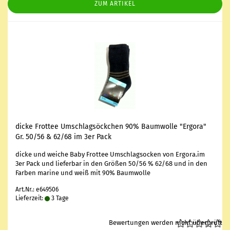
ZUM ARTIKEL
dicke Frot­tee Um­schlags­öck­chen 90% Baum­wol­le "Er­go­ra"
Gr. 50/56 & 62/68 im 3er Pack
dicke und wei­che Baby Frot­tee Um­schlagsocken von Er­go­ra.im
3er Pack und lie­fer­bar in den Grö­ßen 50/56 % 62/68 und in den
Far­ben ma­ri­ne und weiß mit 90% Baum­wol­le
Art.Nr.: e649506
Lieferzeit:
3 Tage
Bewertungen werden nicht überprüft