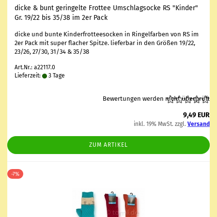
dicke & bunt ge­rin­gel­te Frot­tee Um­schlagsocke RS "Kin­der"
Gr. 19/22 bis 35/38 im 2er Pack
dicke und bunte Kin­der­frot­tee­so­cken in Rin­gel­far­ben von RS im
2er Pack mit super fla­cher Spit­ze. lie­fer­bar in den Grö­ßen 19/22,
23/26, 27/30, 31/34 & 35/38
Art.Nr.: a22117.0
Lieferzeit:
3 Tage
Bewertungen werden nicht überprüft
9,49 EUR
inkl. 19% MwSt. zzgl.
Versand
ZUM ARTIKEL
-7%