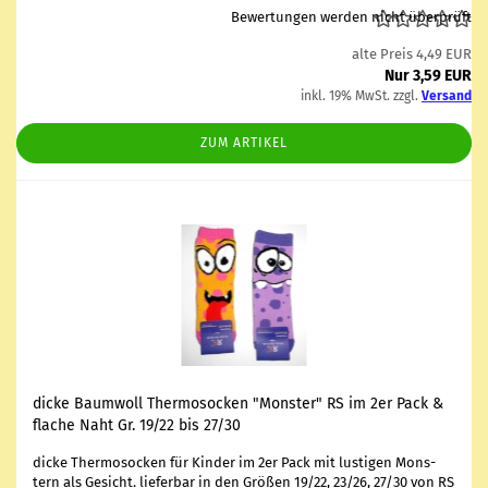
Bewertungen werden nicht überprüft
alte Preis 4,49 EUR
Nur 3,59 EUR
inkl. 19% MwSt. zzgl.
Versand
ZUM ARTIKEL
dicke Baum­woll Ther­mo­so­cken "Mons­ter" RS im 2er Pack &
fla­che Naht Gr. 19/22 bis 27/30
dicke Ther­mo­so­cken für Kin­der im 2er Pack mit lus­ti­gen Mons­
tern als Ge­sicht. lie­fer­bar in den Grö­ßen 19/22, 23/26, 27/30 von RS