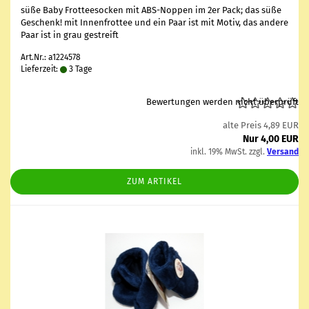
süße Baby Frot­tee­so­cken mit ABS-​Noppen im 2er Pack; das süße
Ge­schenk! mit In­nen­frot­tee und ein Paar ist mit Motiv, das an­de­re
Paar ist in grau ge­streift
Art.Nr.: a1224578
Lieferzeit:
3 Tage
Bewertungen werden nicht überprüft
alte Preis 4,89 EUR
Nur 4,00 EUR
inkl. 19% MwSt. zzgl.
Versand
ZUM ARTIKEL