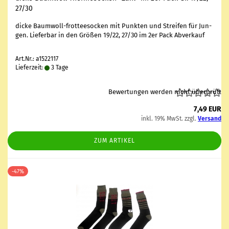
27/30
dicke Baumwoll-​frotteesocken mit Punk­ten und Strei­fen für Jun­
gen. Lie­fer­bar in den Grö­ßen 19/22, 27/30 im 2er Pack Ab­ver­kauf
Art.Nr.: a1522117
Lieferzeit:
3 Tage
Bewertungen werden nicht überprüft
7,49 EUR
inkl. 19% MwSt. zzgl.
Versand
ZUM ARTIKEL
-47%