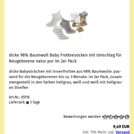
dicke 98% Baum­woll Baby Frot­tee­so­cken mit Um­schlag für
Neu­ge­bo­re­ne natur pur im 2er Pack
dicke Ba­by­söck­chen mit In­nen­frot­tee aus 98% Baum­wol­le. pas­
send für die Neu­ge­bo­re­nen bis ca. 3 Mo­na­te. im 2er Pack, zu­sam­
men­ge­stellt in den Far­ben hell­grau, weiß und weiß mit hell­grau­
en Strei­fen
Art.Nr.: d5118
Lieferzeit:
3 Tage
Bewertungen werden nicht überprüft
9,49 EUR
inkl. 19% MwSt. zzgl.
Versand