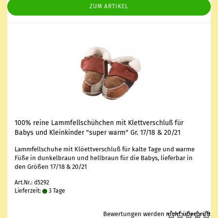
ZUM ARTIKEL
100% reine Lamm­fell­schüh­chen mit Klett­ver­schluß für
Babys und Klein­kin­der "super warm" Gr. 17/18 & 20/21
Lamm­fell­schu­he mit Klö­ett­ver­schluß für kalte Tage und warme
Füße in dun­kel­braun und hell­braun für die Babys, lie­fer­bar in
den Grö­ßen 17/18 & 20/21
Art.Nr.: d5292
Lieferzeit:
3 Tage
Bewertungen werden nicht überprüft