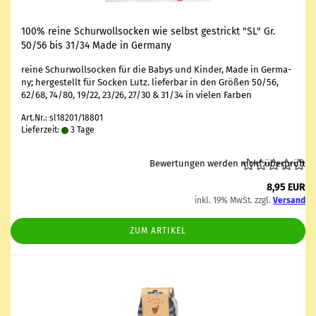
100% reine Schur­woll­so­cken wie selbst ge­strickt "SL" Gr.
50/56 bis 31/34 Made in Ger­ma­ny
reine Schur­woll­so­cken für die Babys und Kin­der, Made in Ger­ma­
ny; her­ge­stellt für So­cken Lutz. lie­fer­bar in den Grö­ßen 50/56,
62/68, 74/80, 19/22, 23/26, 27/30 & 31/34 in vie­len Far­ben
Art.Nr.: sl18201/18801
Lieferzeit:
3 Tage
Bewertungen werden nicht überprüft
8,95 EUR
inkl. 19% MwSt. zzgl.
Versand
ZUM ARTIKEL