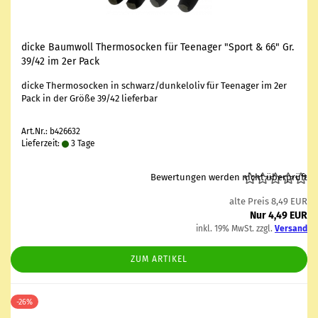
dicke Baum­woll Ther­mo­so­cken für Teen­ager "Sport & 66" Gr.
39/42 im 2er Pack
dicke Ther­mo­so­cken in schwarz/dun­kel­oliv für Teen­ager im 2er
Pack in der Größe 39/42 lie­fer­bar
Art.Nr.: b426632
Lieferzeit:
3 Tage
Bewertungen werden nicht überprüft
alte Preis 8,49 EUR
Nur 4,49 EUR
inkl. 19% MwSt. zzgl.
Versand
ZUM ARTIKEL
-26%