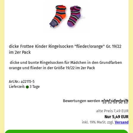
dicke Frot­tee Kin­der Rin­gel­so­cken "flie­der/oran­ge" Gr. 19/22
im 2er Pack
dicke und bunte Rin­gel­so­cken für Mäd­chen in den Grund­far­ben
oran­ge und flie­der in der Größe 19/22 im 2er Pack
Art.Nr.: a22115-5
Lieferzeit:
3 Tage
Bewertungen werden nicht überprüft
alte Preis 7,49 EUR
Nur 5,49 EUR
inkl. 19% MwSt. zzgl.
Versand