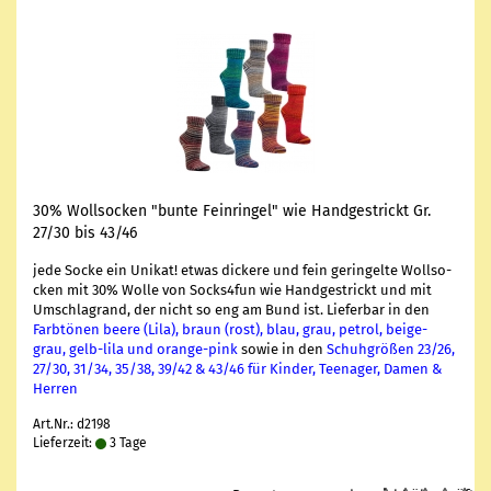
30% Woll­so­cken "bunte Fein­rin­gel" wie Hand­ge­strickt Gr.
27/30 bis 43/46
jede Socke ein Uni­kat! etwas di­cke­re und fein ge­rin­gel­te Woll­so­
cken mit 30% Wolle von Socks4fun wie Hand­ge­strickt und mit
Um­schlag­rand, der nicht so eng am Bund ist. Lie­fer­bar in den
Farb­tö­nen beere (Lila), braun (rost), blau, grau, pe­trol, beige-​
grau, gelb-​lila und orange-​pink
sowie in den
Schuh­grö­ßen 23/26,
27/30, 31/34, 35/38, 39/42 & 43/46 für Kin­der, Teen­ager, Damen &
Her­ren
Art.Nr.: d2198
Lieferzeit:
3 Tage