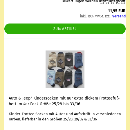
Bewertungen werden nicht überprüft
11,95 EUR
inkl. 19% MwSt. zzgl.
Versand
ZUM ARTIKEL
Auto & Jeep" Kin­der­so­cken mit nur extra di­ckem Frot­tee­fuß­
bett im 4er Pack Größe 25/28 bis 33/36
Kinder-​Frottee-Socken mit Autos und Auf­schrift in ver­schie­de­nen
Far­ben, lie­fer­bar in den Grö­ßen 25/28, 29/32 & 33/36