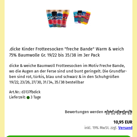
.dicke Kin­der Frot­tee­so­cken "fre­che Bande" Warm & weich
75% Baum­wol­le Gr. 19/22 bis 35/38 im 3er Pack
dicke & wei­che Baum­woll Frot­tee­so­cken im Motiv Fre­che Bande,
wo die Augen an der Ferse sind und bunt ge­rin­gelt. Die Grund­far­
ben sind rot, tür­kis, blau und schwarz & in den Schuh­grö­ßen
19/22, 23/26, 27/30, 31/34, 35/38 be­stell­bar
Art.Nr.: d3137fbdick
Lieferzeit:
3 Tage
Bewertungen werden nicht überprüft
10,95 EUR
inkl. 19% MwSt. zzgl.
Versand