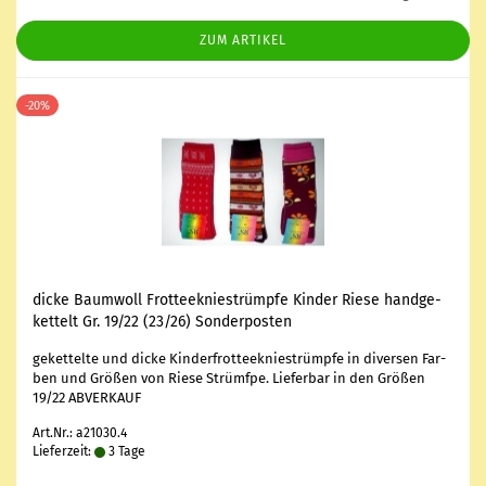
ZUM ARTIKEL
-20%
dicke Baum­woll Frot­tee­knie­strümp­fe Kin­der Riese hand­ge­
ket­telt Gr. 19/22 (23/26) Son­der­pos­ten
ge­ket­tel­te und dicke Kin­der­frot­tee­knie­strümp­fe in di­ver­sen Far­
ben und Grö­ßen von Riese Strümf­pe. Lie­fer­bar in den Grö­ßen
19/22 AB­VER­KAUF
Art.Nr.: a21030.4
Lieferzeit:
3 Tage