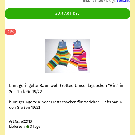
inkl. 19% MwSt. zzgl.
Versand
ZUM ARTIKEL
-24%
bunt ge­rin­gel­te Baum­woll Frot­tee Um­schlagsocken "Girl" im
2er Pack Gr. 19/22
bunt ge­rin­gel­te Kin­der Frot­tee­so­cken für Mäd­chen. Lie­fer­bar in
den Grö­ßen 19/22
Art.Nr.: a22118
Lieferzeit:
3 Tage