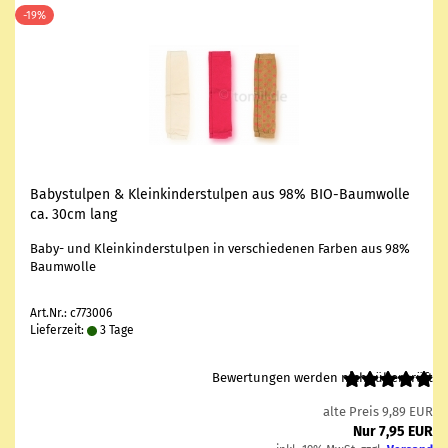
-19%
Ba­by­stul­pen & Klein­kin­der­stul­pen aus 98% BIO-​Baum­wol­le
ca. 30cm lang
Baby- und Klein­kin­der­stul­pen in ver­schie­de­nen Far­ben aus 98%
Baum­wol­le
Art.Nr.: c773006
Lieferzeit:
3 Tage
Bewertungen werden nicht überprüft
alte Preis 9,89 EUR
Nur 7,95 EUR