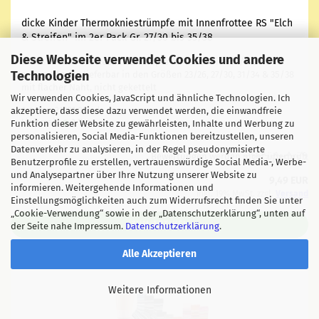
dicke Kin­der Ther­mo­knie­strümp­fe mit In­nen­frot­tee RS "Elch
& Strei­fen" im 2er Pack Gr. 27/30 bis 35/38
Diese Webseite verwendet Cookies und andere
dicke Ther­mo Frot­tee­knie­strümp­fe für Kin­der in rot/blau und
Technologien
schwarz/grau. lie­fer­bar in den Grö­ßen 23/26, 27/30, 31/34 & 35/38
mit fla­cher Naht, nicht ge­ket­telt
Wir verwenden Cookies, JavaScript und ähnliche Technologien. Ich
akzeptiere, dass diese dazu verwendet werden, die einwandfreie
Art.Nr.: a21021.0Kind
Lieferzeit:
3 Tage
Funktion dieser Website zu gewährleisten, Inhalte und Werbung zu
personalisieren, Social Media-Funktionen bereitzustellen, unseren
Datenverkehr zu analysieren, in der Regel pseudonymisierte
Bewertungen werden nicht überprüft
Benutzerprofile zu erstellen, vertrauenswürdige Social Media-, Werbe-
und Analysepartner über Ihre Nutzung unserer Website zu
9,49 EUR
informieren. Weitergehende Informationen und
inkl. 19% MwSt. zzgl.
Versand
Einstellungsmöglichkeiten auch zum Widerrufsrecht finden Sie unter
„Cookie-Verwendung“ sowie in der „Datenschutzerklärung“, unten auf
ZUM ARTIKEL
der Seite nahe Impressum.
Datenschutzerklärung
.
Alle Akzeptieren
Weitere Informationen