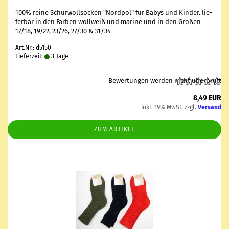
100% reine Schur­woll­so­cken "Nord­pol" für Babys und Kin­der. lie­
fer­bar in den Far­ben woll­weiß und ma­ri­ne und in den Grö­ßen
17/18, 19/22, 23/26, 27/30 & 31/34
Art.Nr.: d5150
Lieferzeit:
3 Tage
Bewertungen werden nicht überprüft
8,49 EUR
inkl. 19% MwSt. zzgl.
Versand
ZUM ARTIKEL