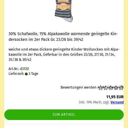
30% Schaf­wol­le, 15% Al­pa­ka­wol­le wär­men­de ge­rin­gel­te Kin­
der­so­cken im 2er Pack Gr. 23/26 bis 39/42
wei­che und etwas di­cke­re ge­rin­gel­te Kin­der Woll­so­cken mit Al­pa­
ka­wol­le im 2er Pack, lie­fer­bar in den Grö­ßen 23/26, 27/30, 31/34,
35/38 & 39/42
Art.Nr.: d3120
Lieferzeit:
3 Tage
Bewertungen werden nicht überprüft
11,95 EUR
inkl. 19% MwSt. zzgl.
Versand
ZUM ARTIKEL