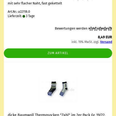
mit sehr fla­cher Naht, fast ge­ket­telt
Art.Nr.: a22118.0
Lieferzeit:
3 Tage
Bewertungen werden nicht überprüft
8,49 EUR
inkl. 19% MwSt. zzgl.
Versand
ZUM ARTIKEL
dicke Baum­woll Ther­mo­so­cken "Zahl" im 2er Pack Gr. 19/22,