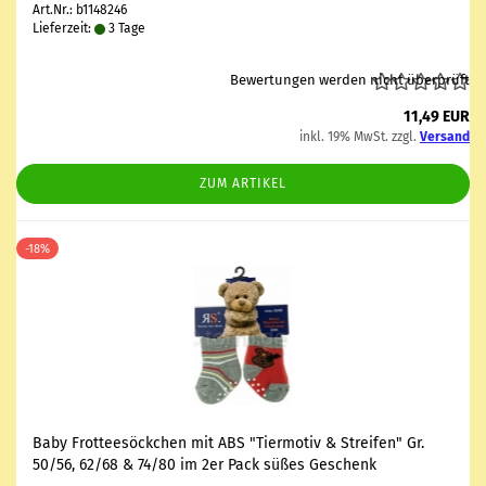
Art.Nr.: b1148246
Lieferzeit:
3 Tage
Bewertungen werden nicht überprüft
11,49 EUR
inkl. 19% MwSt. zzgl.
Versand
ZUM ARTIKEL
-18%
Baby Frot­tee­söck­chen mit ABS "Tier­mo­tiv & Strei­fen" Gr.
50/56, 62/68 & 74/80 im 2er Pack süßes Ge­schenk