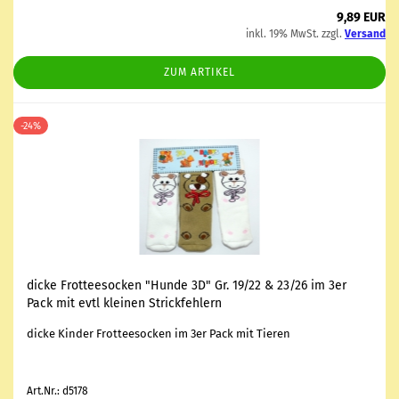
9,89 EUR
inkl. 19% MwSt. zzgl.
Versand
ZUM ARTIKEL
-24%
dicke Frot­tee­so­cken "Hunde 3D" Gr. 19/22 & 23/26 im 3er
Pack mit evtl klei­nen Strick­feh­lern
dicke Kin­der Frot­tee­so­cken im 3er Pack mit Tie­ren
Art.Nr.: d5178