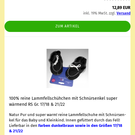
12,89 EUR
inkl. 19% MwSt. zzgl.
Versand
ZUM ARTIKEL
100% reine Lamm­fell­schüh­chen mit Schnür­sen­kel super
wär­mend RS Gr. 17/18 & 21/22
Natur Pur und super warm! reine Lamm­fell­schu­he mit Schnür­sen­
kel für das Baby und Klein­kind. Innen ge­füt­tert durch das Fell!
Lie­fer­bar in den
Far­ben dun­kel­braun sowie in den Grö­ßen 17/18
& 21/22