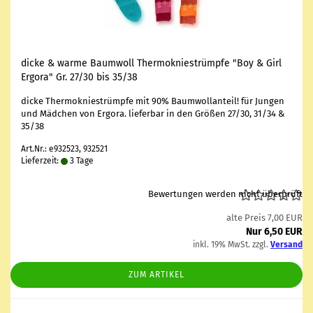
dicke & warme Baum­woll Ther­mo­knie­strümp­fe "Boy & Girl
Er­go­ra" Gr. 27/30 bis 35/38
dicke Ther­mo­knie­strümp­fe mit 90% Baum­wol­l­an­teil! für Jun­gen
und Mäd­chen von Er­go­ra. lie­fer­bar in den Grö­ßen 27/30, 31/34 &
35/38
Art.Nr.: e932523, 932521
Lieferzeit:
3 Tage
Bewertungen werden nicht überprüft
alte Preis 7,00 EUR
Nur 6,50 EUR
inkl. 19% MwSt. zzgl.
Versand
ZUM ARTIKEL