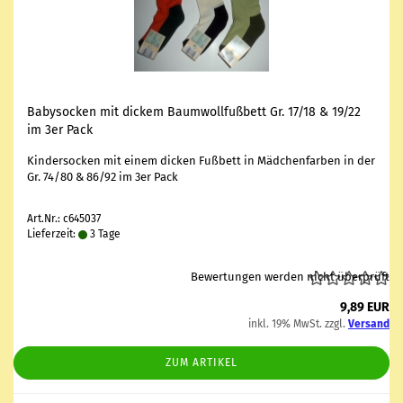
Ba­by­so­cken mit di­ckem Baum­woll­fuß­bett Gr. 17/18 & 19/22
im 3er Pack
Kin­der­so­cken mit einem di­cken Fuß­bett in Mäd­chen­far­ben in der
Gr. 74/80 & 86/92 im 3er Pack
Art.Nr.: c645037
Lieferzeit:
3 Tage
Bewertungen werden nicht überprüft
9,89 EUR
inkl. 19% MwSt. zzgl.
Versand
ZUM ARTIKEL