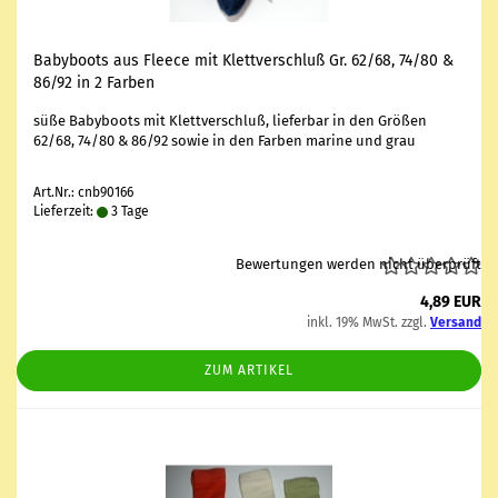
Ba­by­boots aus Fleece mit Klett­ver­schluß Gr. 62/68, 74/80 &
86/92 in 2 Far­ben
süße Ba­by­boots mit Klett­ver­schluß, lie­fer­bar in den Grö­ßen
62/68, 74/80 & 86/92 sowie in den Far­ben ma­ri­ne und grau
Art.Nr.: cnb90166
Lieferzeit:
3 Tage
Bewertungen werden nicht überprüft
4,89 EUR
inkl. 19% MwSt. zzgl.
Versand
ZUM ARTIKEL