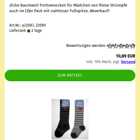
dicke Baum­woll Frot­tee­so­cken für Mäd­chen von Riese Strümp­fe
auch im (3)er Pack mit naht­lo­ser Fuß­spit­ze. Ab­ver­kauf!
Art.Nr.: a22087, 22089
Lieferzeit:
3 Tage
Bewertungen werden nicht überprüft
10,89 EUR
inkl. 19% MwSt. zzgl.
Versand
ZUM ARTIKEL