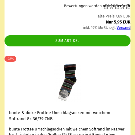
Bewertungen werden nicht überprüft
alte Preis 7,89 EUR
Nur 5,95 EUR
inkl. 19% MwSt. zzgl.
Versand
ZUM ARTIKEL
-28%
bunte & dicke Frot­tee Um­schlagsocken mit wei­chem
Softrand Gr. 36/39 CNB
bunte Frot­tee Um­schlagsocken mit wei­chem Softrand im Paar­ver­
kauf. Lie­fer­bar in den Grö­ßen 35/38 sowie in 4 Rin­gel­far­ben