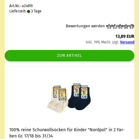
Art.Nr.: a24619
Lieferzeit:
3 Tage
Bewertungen werden nicht überprüft
13,89 EUR
inkl. 19% MwSt. zzgl.
Versand
ZUM ARTIKEL
100% reine Schur­woll­so­cken für Kin­der "Nord­pol" in 2 Far­
ben Gr. 17/18 bis 31/34