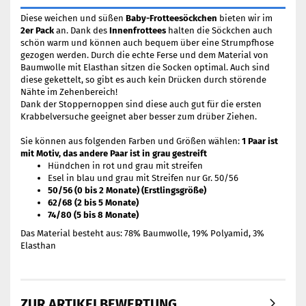
Diese weichen und süßen
Baby-Frotteesöckchen
bieten wir im
2er Pack
an. Dank des
Innenfrottees
halten die Söckchen auch
schön warm und können auch bequem über eine Strumpfhose
gezogen werden. Durch die echte Ferse und dem Material von
Baumwolle mit Elasthan sitzen die Socken optimal. Auch sind
diese gekettelt, so gibt es auch kein Drücken durch störende
Nähte im Zehenbereich!
Dank der Stoppernoppen sind diese auch gut für die ersten
Krabbelversuche geeignet aber besser zum drüber Ziehen.
Sie können aus folgenden Farben und Größen wählen:
1 Paar ist
mit Motiv, das andere Paar ist in grau gestreift
Hündchen in rot und grau mit streifen
Esel in blau und grau mit Streifen nur Gr. 50/56
50/56 (0 bis 2 Monate) (Erstlingsgröße)
62/68 (2 bis 5 Monate)
74/80 (5 bis 8 Monate)
Das Material besteht aus: 78% Baumwolle, 19% Polyamid, 3%
Elasthan
ZUR ARTIKELBEWERTUNG