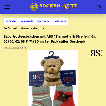
« Erster
« zurück
weiter »
Letzter »
54
Artikel in dieser Kategorie
Baby Frot­tee­söck­chen mit ABS "Tier­mo­tiv & Strei­fen" Gr.
50/56, 62/68 & 74/80 im 2er Pack süßes Ge­schenk
(Art.Nr.:
a1224578
)