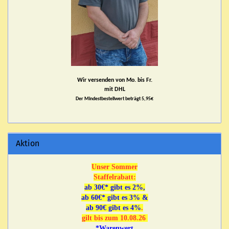
Wir versenden von Mo. bis Fr.
mit DHL
Der Mindestbestellwert beträgt 5,95€
Aktion
Unser Sommer
Staffelrabatt:
ab 30€* gibt es 2%,
ab 60€* gibt es 3% &
ab 90€ gibt es 4%
.
gilt bis zum 10.08.26
*Warenwert