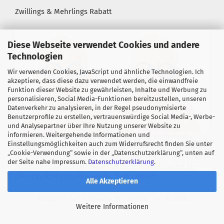
Zwillings & Mehrlings Rabatt
Diese Webseite verwendet Cookies und andere
Technologien
Wir verwenden Cookies, JavaScript und ähnliche Technologien. Ich
akzeptiere, dass diese dazu verwendet werden, die einwandfreie
Funktion dieser Website zu gewährleisten, Inhalte und Werbung zu
personalisieren, Social Media-Funktionen bereitzustellen, unseren
Datenverkehr zu analysieren, in der Regel pseudonymisierte
Benutzerprofile zu erstellen, vertrauenswürdige Social Media-, Werbe-
und Analysepartner über Ihre Nutzung unserer Website zu
informieren. Weitergehende Informationen und
Für alle Zwillings- &, Mehrlingseltern sowie kinderreiche
Einstellungsmöglichkeiten auch zum Widerrufsrecht finden Sie unter
Familien mit mind. 3 eigenen Kindern bis 18 Jahre! gewähren
„Cookie-Verwendung“ sowie in der „Datenschutzerklärung“, unten auf
wir einen "Zwillingsrabatt" in Höhe von mind. 5%* auf Ihre
der Seite nahe Impressum.
Datenschutzerklärung
.
Bestellungen (*auf Nachweis). Weitere Infos erhalten Sie
über das Kontaktformular oder Servicetelefon.
Alle Akzeptieren
Shopping Cart Software
by Gambio.com © 2026
Weitere Informationen