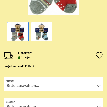
Lieferzeit:
A
3 Tage
d
Lagerbestand:
13
Pack
M
Größe:
Muster: