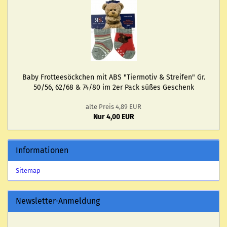
Baby Frot­tee­söck­chen mit ABS "Tier­mo­tiv & Strei­fen" Gr.
50/56, 62/68 & 74/80 im 2er Pack süßes Ge­schenk
alte Preis 4,89 EUR
Nur 4,00 EUR
Informationen
Sitemap
Newsletter-Anmeldung