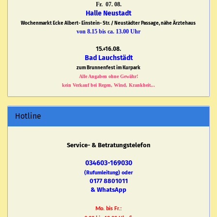
Fr. 07. 08.
Halle Neustadt
Wochenmarkt Ecke Albert- Einstein- Str. / Neustädter Passage, nähe Ärztehaus
von 8.15 bis ca. 13.00 Uhr
15.+16.08.
Bad Lauchstädt
zum Brunnenfest im Kurpark
Alle Angaben ohne Gewähr!
kein Verkauf bei Regen, Wind, Krankheit...
Hotline
Service- & Betratungstelefon
034603-169030
(Rufumleitung) oder
0177 8801011
& WhatsApp
Mo. bis Fr.: