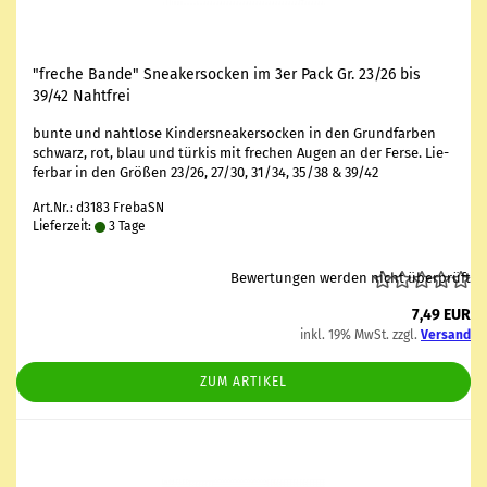
"fre­che Bande" Snea­ker­so­cken im 3er Pack Gr. 23/26 bis
39/42 Naht­frei
bunte und naht­lo­se Kin­dersnea­ker­so­cken in den Grund­far­ben
schwarz, rot, blau und tür­kis mit fre­chen Augen an der Ferse. Lie­
fer­bar in den Grö­ßen 23/26, 27/30, 31/34, 35/38 & 39/42
Art.Nr.: d3183 FrebaSN
Lieferzeit:
3 Tage
Bewertungen werden nicht überprüft
7,49 EUR
inkl. 19% MwSt. zzgl.
Versand
ZUM ARTIKEL