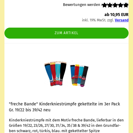
Bewertungen werden nicht überprüft
ab 10,95 EUR
inkl. 19% MwSt. zzgl.
Versand
ZUM ARTIKEL
"fre­che Bande" Kin­der­knie­strümp­fe ge­ket­tel­te im 3er Pack
Gr. 19/22 bis 39/42 neu
Kin­der­knie­strümp­fe mit dem Motiv fre­che Bande, lie­fer­bar in den
Grö­ßen 19/22, 23/26, 27/30, 31/34, 35/38 & 39/42 in den Grund­far­
ben schwarz, rot, tür­kis, blau. mit ge­ket­tel­ter Spit­ze