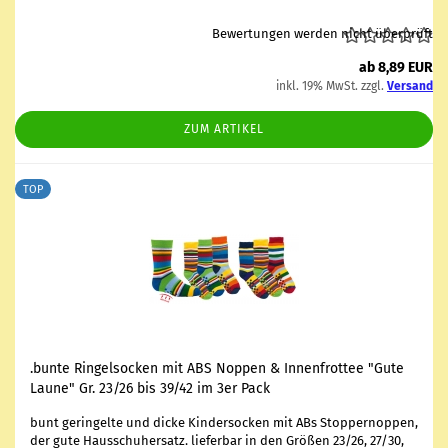
Bewertungen werden nicht überprüft
ab 8,89 EUR
inkl. 19% MwSt. zzgl.
Versand
ZUM ARTIKEL
TOP
.bunte Rin­gel­so­cken mit ABS Nop­pen & In­nen­frot­tee "Gute
Laune" Gr. 23/26 bis 39/42 im 3er Pack
bunt ge­rin­gel­te und dicke Kin­der­so­cken mit ABs Stop­per­nop­pen,
der gute Haus­schu­her­satz. lie­fer­bar in den Grö­ßen 23/26, 27/30,