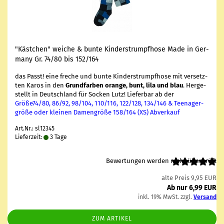
"Käst­chen" wei­che & bunte Kin­der­strumpf­ho­se Made in Ger­
ma­ny Gr. 74/80 bis 152/164
das Passt! eine fre­che und bunte Kin­der­strumpf­ho­se mit ver­setz­
ten Karos in den
Grund­far­ben oran­ge, bunt, lila und blau
. Her­ge­
stellt in Deutsch­land für So­cken Lutz! Lie­fer­bar ab der
Größe74/80, 86/92, 98/104, 110/116, 122/128, 134/146 & Teen­ager­
grö­ße oder klei­nen Da­men­grö­ße 158/164 (XS) Ab­ver­kauf
Art.Nr.: sl12345
Lieferzeit:
3 Tage
Bewertungen werden nicht überprüft
alte Preis 9,95 EUR
Ab nur 6,99 EUR
inkl. 19% MwSt. zzgl.
Versand
ZUM ARTIKEL