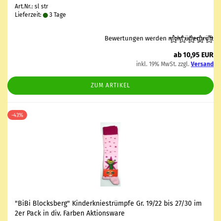
Art.Nr.: sl str
Lieferzeit:
3 Tage
Bewertungen werden nicht überprüft
ab 10,95 EUR
inkl. 19% MwSt. zzgl.
Versand
ZUM ARTIKEL
-43%
"BiBi Blocks­berg" Kin­der­knie­strümp­fe Gr. 19/22 bis 27/30 im
2er Pack in div. Far­ben Ak­ti­ons­wa­re