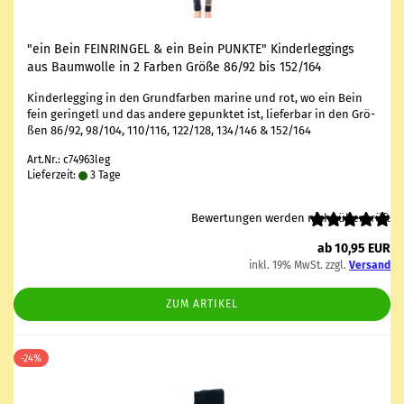
"ein Bein FEIN­RIN­GEL & ein Bein PUNK­TE" Kin­der­leg­gings
aus Baum­wol­le in 2 Far­ben Größe 86/92 bis 152/164
Kin­der­leg­ging in den Grund­far­ben ma­ri­ne und rot, wo ein Bein
fein ge­rin­ge­tl und das an­de­re ge­punk­tet ist, lie­fer­bar in den Grö­
ßen 86/92, 98/104, 110/116, 122/128, 134/146 & 152/164
Art.Nr.: c74963leg
Lieferzeit:
3 Tage
Bewertungen werden nicht überprüft
ab 10,95 EUR
inkl. 19% MwSt. zzgl.
Versand
ZUM ARTIKEL
-24%