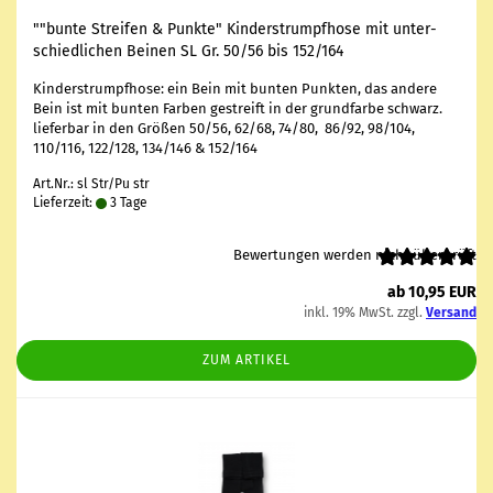
""bunte Strei­fen & Punk­te" Kin­der­strumpf­ho­se mit un­ter­
schied­li­chen Bei­nen SL Gr. 50/56 bis 152/164
Kin­der­strumpf­ho­se: ein Bein mit bun­ten Punk­ten, das an­de­re
Bein ist mit bun­ten Far­ben ge­streift in der grund­far­be schwarz.
lie­fer­bar in den Grö­ßen 50/56, 62/68, 74/80, 86/92, 98/104,
110/116, 122/128, 134/146 & 152/164
Art.Nr.: sl Str/Pu str
Lieferzeit:
3 Tage
Bewertungen werden nicht überprüft
ab 10,95 EUR
inkl. 19% MwSt. zzgl.
Versand
ZUM ARTIKEL