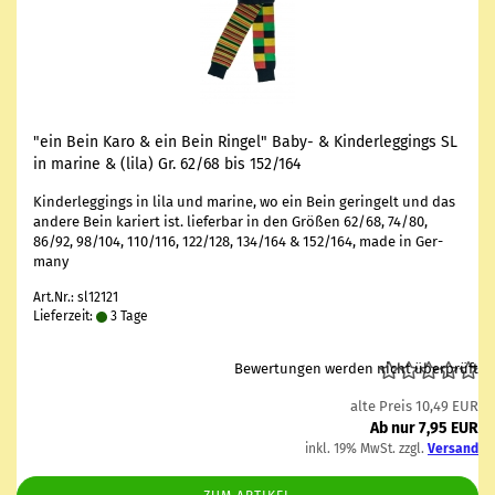
"ein Bein Karo & ein Bein Rin­gel" Baby- & Kin­der­leg­gings SL
in ma­ri­ne & (lila) Gr. 62/68 bis 152/164
Kin­der­leg­gings in lila und ma­ri­ne, wo ein Bein ge­rin­gelt und das
an­de­re Bein ka­riert ist. lie­fer­bar in den Grö­ßen 62/68, 74/80,
86/92, 98/104, 110/116, 122/128, 134/164 & 152/164, made in Ger­
ma­ny
Art.Nr.: sl12121
Lieferzeit:
3 Tage
Bewertungen werden nicht überprüft
alte Preis 10,49 EUR
Ab nur 7,95 EUR
inkl. 19% MwSt. zzgl.
Versand