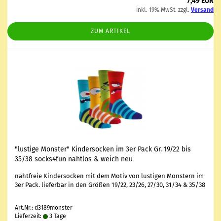
7,49 EUR
inkl. 19% MwSt. zzgl.
Versand
ZUM ARTIKEL
"lus­ti­ge Mons­ter" Kin­der­so­cken im 3er Pack Gr. 19/22 bis
35/38 socks4fun naht­los & weich neu
naht­freie Kin­der­so­cken mit dem Motiv von lus­ti­gen Mons­tern im
3er Pack. lie­fer­bar in den Grö­ßen 19/22, 23/26, 27/30, 31/34 & 35/38
Art.Nr.: d3189monster
Lieferzeit:
3 Tage