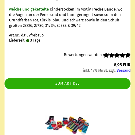
wei­che und ge­ket­tel­te
Kin­der­so­cken im Motiv Fre­che Bande, wo
die Augen an der Ferse sind und bunt ge­rin­gelt so­wie­so in den
Grund­far­ben rot, tür­kis, blau und schwarz sowie in den Schuh­
grö­ßen 23/26, 27/30, 31/34, 35/38 & 39/42
Art.Nr.: d3189frebaSo
Lieferzeit:
3 Tage
Bewertungen werden nicht überprüft
8,95 EUR
inkl. 19% MwSt. zzgl.
Versand
ZUM ARTIKEL