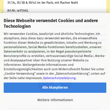
31/34, 35/38 & 39/42 im 3er Pack, mit fla­cher Naht
Art.Nr.: w3134GL
Lieferzeit:
3 Tage
Diese Webseite verwendet Cookies und andere
Technologien
Bewertungen werden nicht überprüft
Wir verwenden Cookies, JavaScript und ähnliche Technologien. Ich
11,95 EUR
akzeptiere, dass diese dazu verwendet werden, die einwandfreie
inkl. 19% MwSt. zzgl.
Versand
Funktion dieser Website zu gewährleisten, Inhalte und Werbung zu
personalisieren, Social Media-Funktionen bereitzustellen, unseren
ZUM ARTIKEL
Datenverkehr zu analysieren, in der Regel pseudonymisierte
Benutzerprofile zu erstellen, vertrauenswürdige Social Media-, Werbe-
und Analysepartner über Ihre Nutzung unserer Website zu
informieren. Weitergehende Informationen und
Einstellungsmöglichkeiten auch zum Widerrufsrecht finden Sie unter
„Cookie-Verwendung“ sowie in der „Datenschutzerklärung“, unten auf
der Seite nahe Impressum.
Datenschutzerklärung
.
Alle Akzeptieren
Weitere Informationen
.dicke Kin­der Frot­tee­so­cken "fre­che Bande" Warm & weich