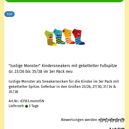
TOP
"lus­ti­ge Mons­ter" Kin­ders­nea­kers mit ge­ket­tel­ter Fuß­spit­ze
Gr. 23/26 bis 35/38 im 3er Pack neu
lus­ti­ge Mons­ter als Snea­ker­so­cken für die Kin­der im 3er Pack mit
ge­ket­tel­ter Spit­ze. lie­fer­bar in den Grö­ßen 23/26, 27/30, 31/34 &
35/38
Art.Nr.: d3183.monstSN
Lieferzeit:
3 Tage
Bewertungen werden nicht überprüft