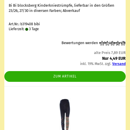
Bi Bi blocks­berg Kin­der­knie­strümp­fe, lie­fer­bar in den Grö­ßen
23/26, 27/30 in di­ver­sen Far­ben; Ab­ver­kauf
Art.Nr.: b319408 bibi
Lieferzeit:
3 Tage
Bewertungen werden nicht überprüft
alte Preis 7,89 EUR
Nur 4,49 EUR
inkl. 19% MwSt. zzgl.
Versand
ZUM ARTIKEL