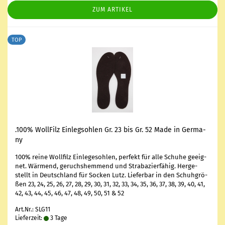
ZUM ARTIKEL
TOP
.100% Woll­Filz Ein­leg­soh­len Gr. 23 bis Gr. 52 Made in Ger­ma­
ny
100% reine Woll­filz Ein­le­ge­soh­len, per­fekt für alle Schu­he ge­eig­
net. Wär­mend, ge­ruchs­hem­mend und Stra­ba­zier­fä­hig. Her­ge­
stellt in Deutsch­land für So­cken Lutz. Lie­fer­bar in den Schuh­grö­
ßen 23, 24, 25, 26, 27, 28, 29, 30, 31, 32, 33, 34, 35, 36, 37, 38, 39, 40, 41,
42, 43, 44, 45, 46, 47, 48, 49, 50, 51 & 52
Art.Nr.: SLG11
Lieferzeit:
3 Tage