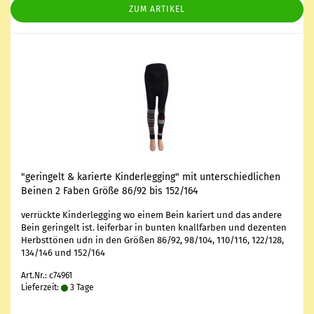
ZUM ARTIKEL
"ge­rin­gelt & ka­rier­te Kin­der­leg­ging" mit un­ter­schied­li­chen
Bei­nen 2 Faben Größe 86/92 bis 152/164
ver­rück­te Kin­der­leg­ging wo einem Bein ka­riert und das an­de­re
Bein ge­rin­gelt ist. lei­fer­bar in bun­ten knall­far­ben und de­zen­ten
Herbst­tö­nen udn in den Grö­ßen 86/92, 98/104, 110/116, 122/128,
134/146 und 152/164
Art.Nr.: c74961
Lieferzeit:
3 Tage