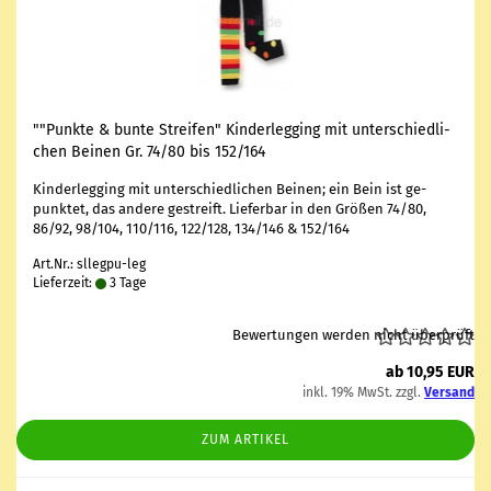
""Punk­te & bunte Strei­fen" Kin­der­leg­ging mit un­ter­schied­li­
chen Bei­nen Gr. 74/80 bis 152/164
Kin­der­leg­ging mit un­ter­schied­li­chen Bei­nen; ein Bein ist ge­
punk­tet, das an­de­re ge­streift. Lie­fer­bar in den Grö­ßen 74/80,
86/92, 98/104, 110/116, 122/128, 134/146 & 152/164
Art.Nr.: sllegpu-leg
Lieferzeit:
3 Tage
Bewertungen werden nicht überprüft
ab 10,95 EUR
inkl. 19% MwSt. zzgl.
Versand
ZUM ARTIKEL