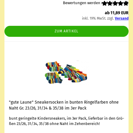
Bewertungen werden nicht überprüft
ab 11,89 EUR
inkl. 19% MwSt. zzgl.
Versand
ZUM ARTIKEL
"gute Laune" Snea­ker­so­cken in bun­ten Rin­gel­far­ben ohne
Naht Gr. 23/26, 31/34 & 35/38 im 3er Pack
bunt ge­rin­gel­te Kin­dersnea­kers, im 3er Pack, lie­fer­bar in den Grö­
ßen 23/26, 31/34, 35/38 ohne Naht im Ze­hen­be­reich!