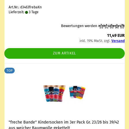
Art.Nr.: d3463frebaKn
Lieferzeit:
3 Tage
Bewertungen werden nicht überprüft
11,49 EUR
inkl. 19% MwSt. zzgl.
Versand
ZUM ARTIKEL
TOP
"fre­che Bande" Kin­der­so­cken im 3er Pack Gr. 23/26 bis 39/42
aus wei­cher Baum­wol­le ge­ket­telt