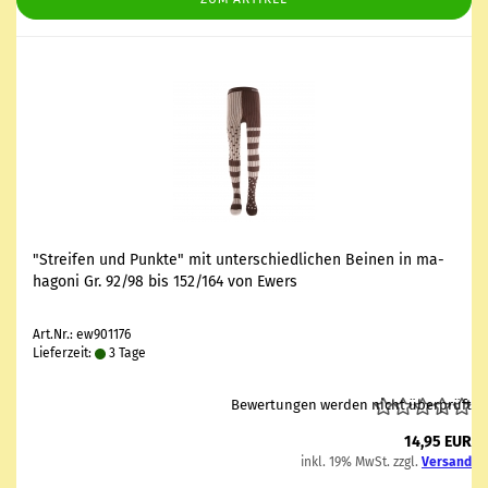
"Strei­fen und Punk­te" mit un­ter­schied­li­chen Bei­nen in ma­
ha­go­ni Gr. 92/98 bis 152/164 von Ewers
Art.Nr.: ew901176
Lieferzeit:
3 Tage
Bewertungen werden nicht überprüft
14,95 EUR
inkl. 19% MwSt. zzgl.
Versand