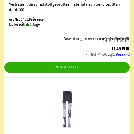
Ver­trau­en, da schad­stoff­ge­prüf­tes ma­te­ri­al nach oeko tex Stan­
dard 100
Art.Nr.: 3463.Knie mon
Lieferzeit:
3 Tage
Bewertungen werden nicht überprüft
11,49 EUR
inkl. 19% MwSt. zzgl.
Versand
ZUM ARTIKEL