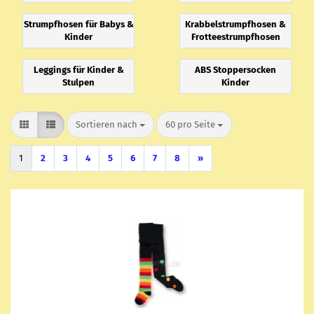
Strumpfhosen für Babys &
Krabbelstrumpfhosen &
Kinder
Frotteestrumpfhosen
Leggings für Kinder &
ABS Stoppersocken
Stulpen
Kinder
Sortieren nach
pro Seite
Sortieren nach
60 pro Seite
1
2
3
4
5
6
7
8
»