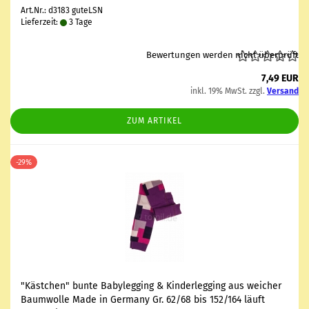
Art.Nr.: d3183 guteLSN
Lieferzeit:
3 Tage
Bewertungen werden nicht überprüft
7,49 EUR
inkl. 19% MwSt. zzgl.
Versand
ZUM ARTIKEL
-29%
"Käst­chen" bunte Ba­by­leg­ging & Kin­der­leg­ging aus wei­cher
Baum­wol­le Made in Ger­ma­ny Gr. 62/68 bis 152/164 läuft