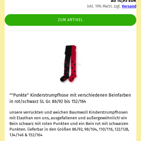
ab 10,95 EUR
inkl. 19% MwSt. zzgl.
Versand
ZUM ARTIKEL
""Punk­te" Kin­der­strumpf­ho­se mit ver­schie­de­nen Bein­far­ben
in rot/schwarz SL Gr. 86/92 bis 152/164
un­se­re ver­rück­ten und wei­chen Baum­woll Kin­der­strumpf­ho­sen
mit Elasthan von uns, aus­ge­fal­le­nen und au­ßer­ge­wöhn­lich! ein
Bein schwarz mit roten Punk­ten und ein Bein rot mit schwar­zen
Punk­ten. lie­fer­bar in den Grö­ßen 86/92, 98/104, 110/116, 122/128,
134/146 & 152/164