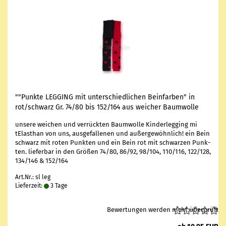
""Punk­te LEG­GING mit un­ter­schied­li­chen Bein­far­ben" in
rot/schwarz Gr. 74/80 bis 152/164 aus wei­cher Baum­wol­le
un­se­re wei­chen und ver­rück­ten Baum­wol­le Kin­der­leg­ging mi
tElasthan von uns, aus­ge­fal­le­nen und au­ßer­ge­wöhn­lich! ein Bein
schwarz mit roten Punk­ten und ein Bein rot mit schwar­zen Punk­
ten. lie­fer­bar in den Grö­ßen 74/80, 86/92, 98/104, 110/116, 122/128,
134/146 & 152/164
Art.Nr.: sl leg
Lieferzeit:
3 Tage
Bewertungen werden nicht überprüft