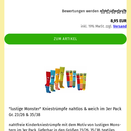
Bewertungen werden nicht überprüft
8,95 EUR
inkl. 19% MwSt. zzgl.
Versand
ZUM ARTIKEL
"lus­ti­ge Mons­ter" Knie­strümp­fe naht­los & weich im 3er Pack
Gr. 23/26 & 35/38
naht­freie Kin­der­knie­strümp­fe mit dem Motiv von lus­ti­gen Mons­
tern im 3er Pack. lie­fer­bar in den Grö­ßen 23/26, 35/38. tex­ti­les