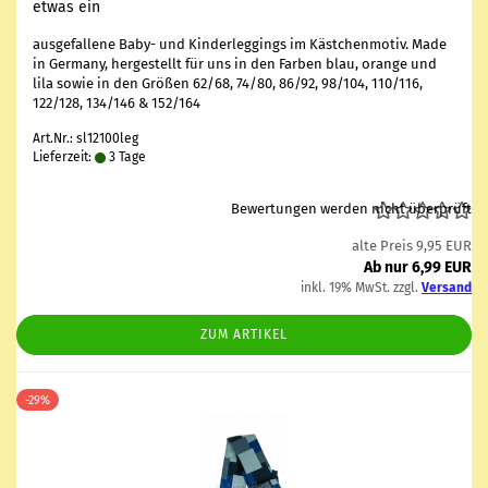
etwas ein
aus­ge­fal­le­ne Baby- und Kin­der­leg­gings im Käst­chen­mo­tiv. Made
in Ger­ma­ny, her­ge­stellt für uns in den Far­ben blau, oran­ge und
lila sowie in den Grö­ßen 62/68, 74/80, 86/92, 98/104, 110/116,
122/128, 134/146 & 152/164
Art.Nr.: sl12100leg
Lieferzeit:
3 Tage
Bewertungen werden nicht überprüft
alte Preis 9,95 EUR
Ab nur 6,99 EUR
inkl. 19% MwSt. zzgl.
Versand
ZUM ARTIKEL
-29%