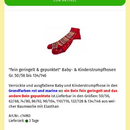
ZUM ARTIKEL
"fein ge­rin­gelt & ge­punk­tet" Baby- & Kin­der­strumpf­ho­sen
Gr. 50/56 bis 134/146
Ver­rück­te und aus­g­fal­le­ne Baby und Kin­der­strumpf­ho­se in den
Grund­far­ben rot und ma­ri­ne
wo
ein Bein fein ge­rin­gelt und das
an­de­re Bein ge­punk­te­te
ist.Lie­fer­bar in den Grö­ßen: 50/56,
62/68, 74/80, 86/92, 98/104, 110/116, 122/128 & 134/146 aus wei­
cher Baum­wol­le mit Elasthan
Art.Nr.: c14963
Lieferzeit:
3 Tage