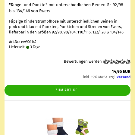
"Rin­gel und Punk­te" mit un­ter­schied­li­chen Bei­nen Gr. 92/98
bis 134/146 von Ewers
Flip­si­ge Kin­der­strumpf­ho­se mit un­ter­schied­li­chen Bei­nen in
pink und blau mit Punk­ten, Pünkt­chen und Strei­fen von Ewers,
lie­fer­bar in den Grö­ßen 92/98, 98/104, 110/116, 122/128 & 134/146
Art.Nr.: ew901142
Lieferzeit:
3 Tage
Bewertungen werden nicht überprüft
14,95 EUR
inkl. 19% MwSt. zzgl.
Versand
ZUM ARTIKEL