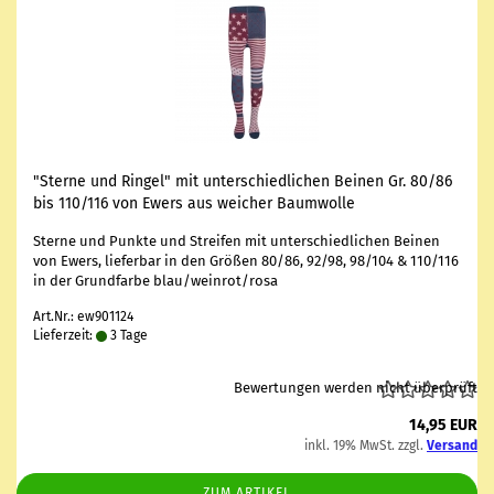
"Ster­ne und Rin­gel" mit un­ter­schied­li­chen Bei­nen Gr. 80/86
bis 110/116 von Ewers aus wei­cher Baum­wol­le
Ster­ne und Punk­te und Strei­fen mit un­ter­schied­li­chen Bei­nen
von Ewers, lie­fer­bar in den Grö­ßen 80/86, 92/98, 98/104 & 110/116
in der Grund­far­be blau/wein­rot/rosa
Art.Nr.: ew901124
Lieferzeit:
3 Tage
Bewertungen werden nicht überprüft
14,95 EUR
inkl. 19% MwSt. zzgl.
Versand
ZUM ARTIKEL