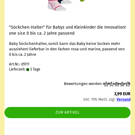
"Söckchen-​​Hal­ter" für Babys und Klein­kin­der die In­no­va­ti­on!
one sice 0 bis ca. 2 Jahre pas­send
Baby Söck­chen­hal­ter, somit kann das Baby keine So­cken mehr
aus­zie­hen! lie­fer­bar in den Far­ben rosa und ma­ri­ne, pas­send von
0 bis ca. 2 Jahre
Art.Nr.: d5111
Lieferzeit:
3 Tage
Bewertungen werden nicht überprüft
3,99 EUR
inkl. 19% MwSt. zzgl.
Versand
ZUM ARTIKEL