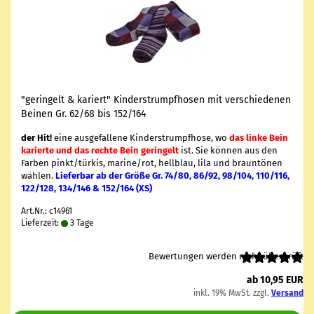
"ge­rin­gelt & ka­riert" Kin­der­strumpf­ho­sen mit ver­schie­de­nen
Bei­nen Gr. 62/68 bis 152/164
der Hit!
eine aus­ge­fal­le­ne Kin­der­strumpf­ho­se, wo
das linke Bein
ka­rier­te und das rech­te Bein ge­rin­gelt
ist. Sie kön­nen aus den
Far­ben pinkt/tür­kis, ma­ri­ne/rot, hell­blau, lila und braun­tö­nen
wäh­len.
Lie­fer­bar ab der Größe Gr. 74/80, 86/92, 98/104, 110/116,
122/128, 134/146 & 152/164 (XS)
Art.Nr.: c14961
Lieferzeit:
3 Tage
Bewertungen werden nicht überprüft
ab 10,95 EUR
inkl. 19% MwSt. zzgl.
Versand