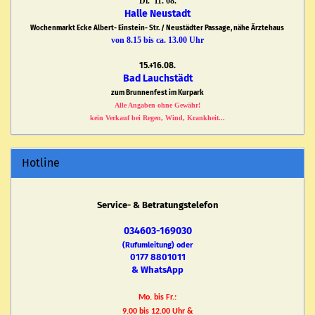
Di. 11. 08.
Halle Neustadt
Wochenmarkt Ecke Albert- Einstein- Str. / Neustädter Passage, nähe Ärztehaus
von 8.15 bis ca. 13.00 Uhr
15.+16.08.
Bad Lauchstädt
zum Brunnenfest im Kurpark
Alle Angaben ohne Gewähr!
kein Verkauf bei Regen, Wind, Krankheit...
Hotline
Service- & Betratungstelefon
034603-169030
(Rufumleitung) oder
0177 8801011
& WhatsApp
Mo. bis Fr.:
9.00 bis 12.00 Uhr &