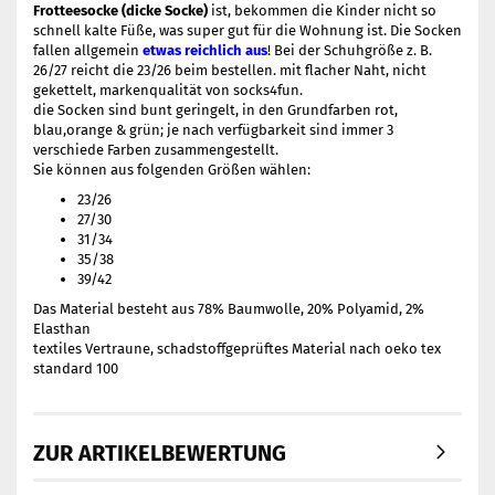
Frotteesocke (dicke Socke)
ist, bekommen die Kinder nicht so
schnell kalte Füße, was super gut für die Wohnung ist. Die Socken
fallen allgemein
etwas reichlich aus
! Bei der Schuhgröße z. B.
26/27 reicht die 23/26 beim bestellen. mit flacher Naht, nicht
gekettelt, markenqualität von socks4fun.
die Socken sind bunt geringelt, in den Grundfarben rot,
blau,orange & grün; je nach verfügbarkeit sind immer 3
verschiede Farben zusammengestellt.
Sie können aus folgenden Größen wählen:
23/26
27/30
31/34
35/38
39/42
Das Material besteht aus 78% Baumwolle, 20% Polyamid, 2%
Elasthan
textiles Vertraune, schadstoffgeprüftes Material nach oeko tex
standard 100
ZUR ARTIKELBEWERTUNG