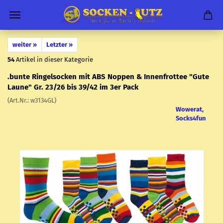
weiter »
Letzter »
54
Artikel in dieser Kategorie
.bunte Rin­gel­so­cken mit ABS Nop­pen & In­nen­frot­tee "Gute
Laune" Gr. 23/26 bis 39/42 im 3er Pack
(Art.Nr.:
w3134GL
)
Wowerat,
Socks4fun