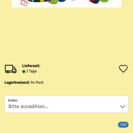
Lieferzeit:
A
3 Tage
d
Lagerbestand:
94
Pack
M
Größe:
TOP