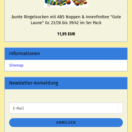
.bunte Rin­gel­so­cken mit ABS Nop­pen & In­nen­frot­tee "Gute
Laune" Gr. 23/26 bis 39/42 im 3er Pack
11,95 EUR
Informationen
Sitemap
Newsletter-Anmeldung
WEITER
E-
ZUR
Mail
NEWSLETTER-
ANMELDUNG
ANMELDEN