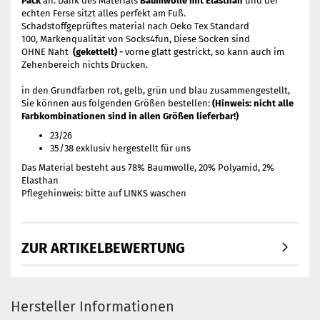
Pack
an. Dank des Materials
Baumwolle mit Elasthan
und der
echten Ferse sitzt alles perfekt am Fuß.
Schadstoffgeprüftes material nach Oeko Tex Standard
100, Markenqualität von Socks4fun, Diese Socken sind
OHNE Naht
(gekettelt) -
vorne glatt gestrickt, so kann auch im
Zehenbereich nichts Drücken.
in den Grundfarben rot, gelb, grün und blau zusammengestellt,
Sie können aus folgenden Größen bestellen:
(Hinweis: nicht alle
Farbkombinationen sind in allen Größen lieferbar!)
23/26
35/38 exklusiv hergestellt für uns
Das Material besteht aus 78% Baumwolle, 20% Polyamid, 2%
Elasthan
Pflegehinweis: bitte auf LINKS waschen
ZUR ARTIKELBEWERTUNG
Hersteller Informationen