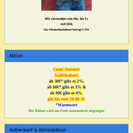
Wir versenden von Mo. bis Fr.
mit DHL
Der Mindestbestellwert beträgt 5,95€
Aktion
Unser Sommer
Staffelrabatt:
ab 30€* gibt es 2%,
ab 60€* gibt es 3% &
ab 90€ gibt es 4%
.
gilt bis zum 10.08.26
*Warenwert
Der Rabatt wird am Ende automatisch abgezogen
Hofverkauf & Abholstation