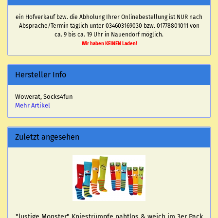
ein Hofverkauf bzw. die Abholung Ihrer Onlinebestellung ist NUR nach
Absprache/Termin täglich unter 034603169030 bzw. 01778801011 von
ca. 9 bis ca. 19 Uhr in Nauendorf möglich.
Wir haben KEINEN Laden!
Hersteller Info
Wowerat, Socks4fun
Mehr Artikel
Zuletzt angesehen
"lus­ti­ge Mons­ter" Knie­strümp­fe naht­los & weich im 3er Pack