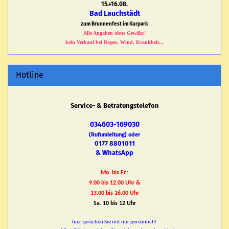
15.+16.08.
Bad Lauchstädt
zum Brunnenfest im Kurpark
Alle Angaben ohne Gewähr!
kein Verkauf bei Regen, Wind, Krankheit...
Hotline
Service- & Betratungstelefon
034603-169030
(Rufumleitung) oder
0177 8801011
& WhatsApp
Mo. bis Fr.:
9.00 bis 12.00 Uhr &
13.00 bis 16.00 Uhr
Sa. 10 bis 12 Uhr
hier sprechen Sie mit mir persönlich!