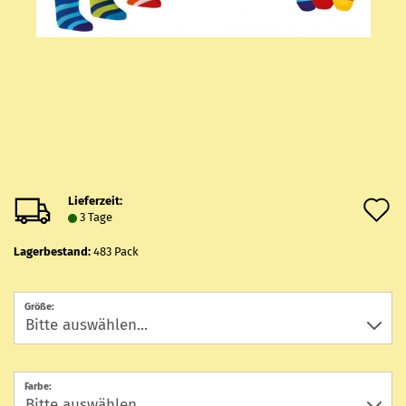
Lieferzeit:
A
3 Tage
d
Lagerbestand:
483
Pack
M
Größe:
Farbe: