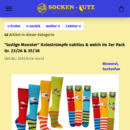
« Erster
« zurück
weiter »
Letzter »
42
Artikel in dieser Kategorie
"lus­ti­ge Mons­ter" Knie­strümp­fe naht­los & weich im 3er Pack
Gr. 23/26 & 35/38
(Art.Nr.:
3463.Knie mon
)
Wowerat,
Socks4fun