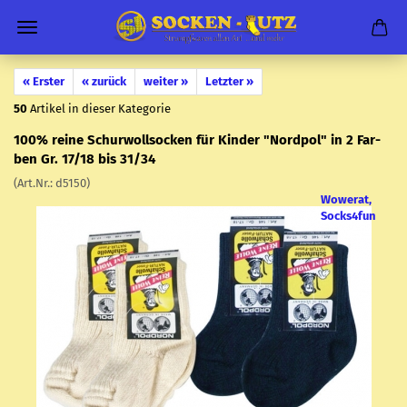
« Erster
« zurück
weiter »
Letzter »
50
Artikel in dieser Kategorie
100% reine Schur­woll­so­cken für Kin­der "Nord­pol" in 2 Far­
ben Gr. 17/18 bis 31/34
(Art.Nr.:
d5150
)
Wowerat,
Socks4fun