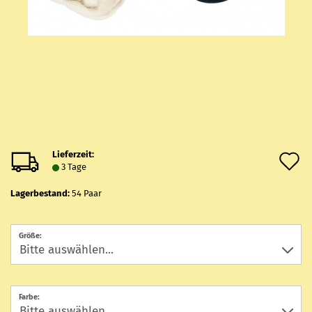
Lieferzeit:
A
3 Tage
d
Lagerbestand:
54
Paar
M
Größe:
Farbe: