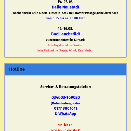
Fr. 07. 08.
Halle Neustadt
Wochenmarkt Ecke Albert- Einstein- Str. / Neustädter Passage, nähe Ärztehaus
von 8.15 bis ca. 13.00 Uhr
15.+16.08.
Bad Lauchstädt
zum Brunnenfest im Kurpark
Alle Angaben ohne Gewähr!
kein Verkauf bei Regen, Wind, Krankheit...
Hotline
Service- & Betratungstelefon
034603-169030
(Rufumleitung) oder
0177 8801011
& WhatsApp
Mo. bis Fr.: