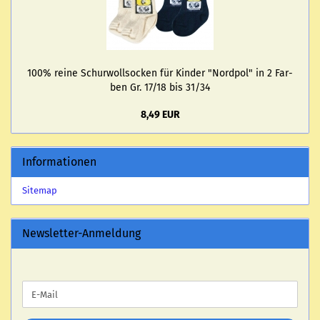
100% reine Schur­woll­so­cken für Kin­der "Nord­pol" in 2 Far­
ben Gr. 17/18 bis 31/34
8,49 EUR
Informationen
Sitemap
Newsletter-Anmeldung
WEITER
E-
ZUR
Mail
NEWSLETTER-