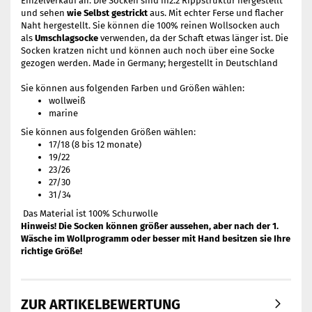
Einzelverkauf an. Die Socken sind in2:2 Rippstruktur hergestellt
und sehen
wie Selbst gestrickt
aus. Mit echter Ferse und flacher
Naht hergestellt. Sie können die 100% reinen Wollsocken auch
als
Umschlagsocke
verwenden, da der Schaft etwas länger ist. Die
Socken kratzen nicht und können auch noch über eine Socke
gezogen werden. Made in Germany; hergestellt in Deutschland
Sie können aus folgenden Farben und Größen wählen:
wollweiß
marine
Sie können aus folgenden Größen wählen:
17/18 (8 bis 12 monate)
19/22
23/26
27/30
31/34
Das Material ist 100% Schurwolle
Hinweis! Die Socken können größer aussehen, aber nach der 1.
Wäsche im Wollprogramm oder besser mit Hand besitzen sie Ihre
richtige Größe!
ZUR ARTIKELBEWERTUNG