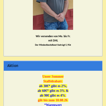
Wir versenden von Mo. bis Fr.
mit DHL
Der Mindestbestellwert beträgt 5,95€
Aktion
Unser Sommer
Staffelrabatt:
ab 30€* gibt es 2%,
ab 60€* gibt es 3% &
ab 90€ gibt es 4%
.
gilt bis zum 10.08.26
*Warenwert