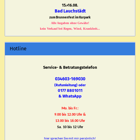
15.+16.08.
Bad Lauchstädt
zum Brunnenfest im Kurpark
Alle Angaben ohne Gewähr!
kein Verkauf bei Regen, Wind, Krankheit...
Hotline
Service- & Betratungstelefon
034603-169030
(Rufumleitung) oder
0177 8801011
& WhatsApp
Mo. bis Fr.:
9.00 bis 12.00 Uhr &
13.00 bis 16.00 Uhr
Sa. 10 bis 12 Uhr
hier sprechen Sie mit mir persönlich!