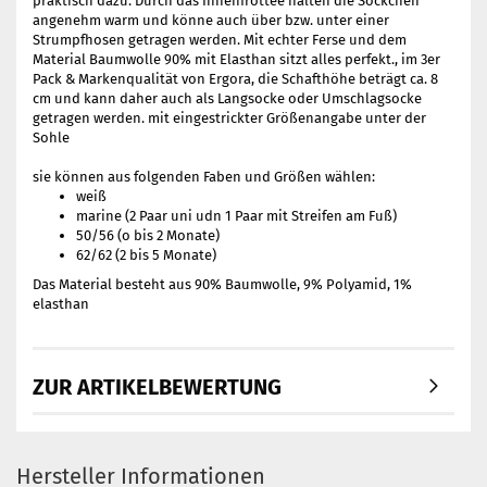
praktisch dazu. Durch das Innenfrottee halten die Söckchen
angenehm warm und könne auch über bzw. unter einer
Strumpfhosen getragen werden. Mit echter Ferse und dem
Material Baumwolle 90% mit Elasthan sitzt alles perfekt., im 3er
Pack & Markenqualität von Ergora, die Schafthöhe beträgt ca. 8
cm und kann daher auch als Langsocke oder Umschlagsocke
getragen werden. mit eingestrickter Größenangabe unter der
Sohle
sie können aus folgenden Faben und Größen wählen:
weiß
marine (2 Paar uni udn 1 Paar mit Streifen am Fuß)
50/56 (o bis 2 Monate)
62/62 (2 bis 5 Monate)
Das Material besteht aus 90% Baumwolle, 9% Polyamid, 1%
elasthan
ZUR ARTIKELBEWERTUNG
Hersteller Informationen