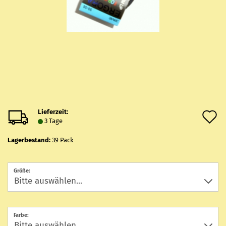
Lieferzeit:
A
3 Tage
d
Lagerbestand:
39
Pack
M
Größe:
Farbe: