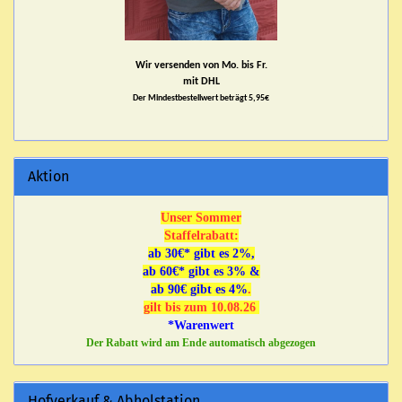
Wir versenden von Mo. bis Fr.
mit DHL
Der Mindestbestellwert beträgt 5,95€
Aktion
Unser Sommer
Staffelrabatt:
ab 30€* gibt es 2%,
ab 60€* gibt es 3% &
ab 90€ gibt es 4%
.
gilt bis zum 10.08.26
*Warenwert
Der Rabatt wird am Ende automatisch abgezogen
Hofverkauf & Abholstation