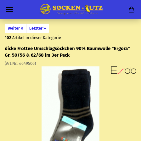
weiter »
Letzter »
102
Artikel in dieser Kategorie
dicke Frot­tee Um­schlags­öck­chen 90% Baum­wol­le "Er­go­ra"
Gr. 50/56 & 62/68 im 3er Pack
(Art.Nr.:
e649506
)