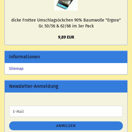
dicke Frot­tee Um­schlags­öck­chen 90% Baum­wol­le "Er­go­ra"
Gr. 50/56 & 62/68 im 3er Pack
9,89 EUR
Informationen
Sitemap
Newsletter-Anmeldung
WEITER
E-
ZUR
Mail
NEWSLETTER-
ANMELDUNG
ANMELDEN