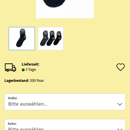
Lieferzeit:
A
3 Tage
d
Lagerbestand:
200
Paar
M
Größe:
Farbe: