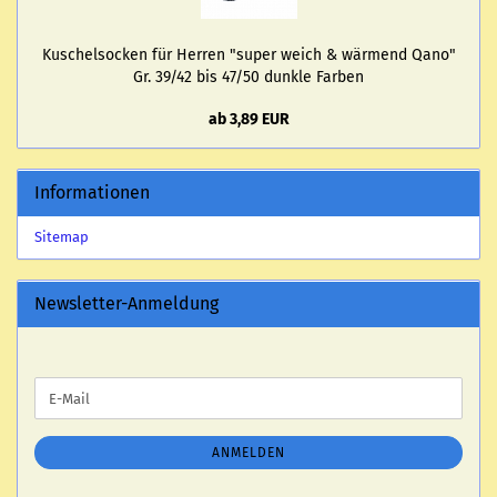
Ku­schel­so­cken für Her­ren "super weich & wär­mend Qano"
Gr. 39/42 bis 47/50 dunk­le Far­ben
ab 3,89 EUR
Informationen
Sitemap
Newsletter-Anmeldung
WEITER
E-
ZUR
Mail
NEWSLETTER-
ANMELDUNG
ANMELDEN