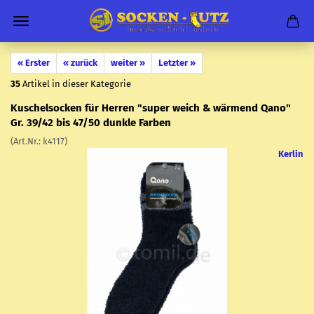
« Erster
« zurück
weiter »
Letzter »
35
Artikel in dieser Kategorie
Ku­schel­so­cken für Her­ren "super weich & wär­mend Qano"
Gr. 39/42 bis 47/50 dunk­le Far­ben
(Art.Nr.:
k4117
)
Kerlin