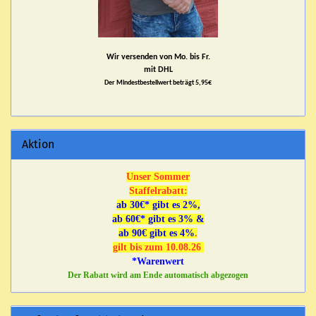
Wir versenden von Mo. bis Fr.
mit DHL
Der Mindestbestellwert beträgt 5,95€
Aktion
Unser Sommer
Staffelrabatt:
ab 30€* gibt es 2%,
ab 60€* gibt es 3% &
ab 90€ gibt es 4%
.
gilt bis zum 10.08.26
*Warenwert
Der Rabatt wird am Ende automatisch abgezogen