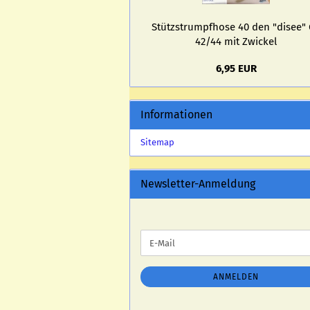
Stütz­strumpf­ho­se 40 den "disee" 
42/44 mit Zwi­ckel
6,95 EUR
Informationen
Sitemap
Newsletter-Anmeldung
WEITER
E-
ZUR
Mail
NEWSLETTER-
ANMELDUNG
ANMELDEN