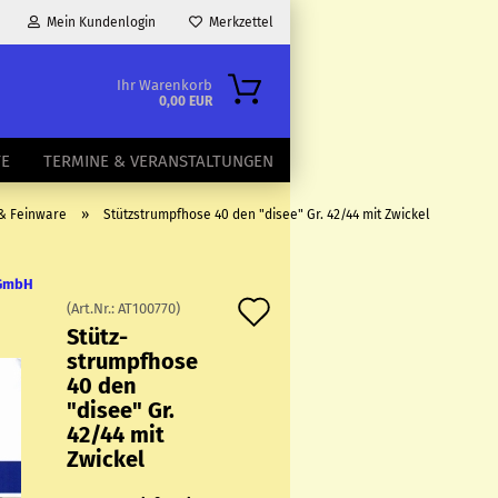
Mein Kundenlogin
Merkzettel
Ihr Warenkorb
0,00 EUR
TE
TERMINE & VERANSTALTUNGEN
»
 & Feinware
Stützstrumpfhose 40 den "disee" Gr. 42/44 mit Zwickel
 GmbH
Auf
(Art.Nr.:
AT100770
)
Stütz­
den
strumpf­ho­se
Merkzettel
40 den
"disee" Gr.
42/44 mit
Zwi­ckel