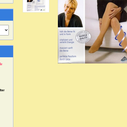
le
dter