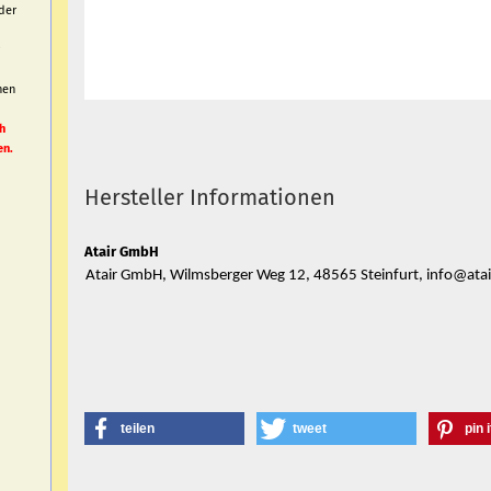
der
nen
h
h
en.
Hersteller Informationen
Atair GmbH
Atair GmbH, Wilmsberger Weg 12, 48565 Steinfurt, info@atai
teilen
tweet
pin i