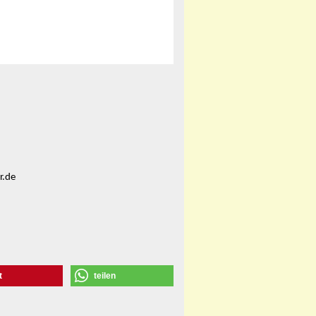
r.de
t
teilen