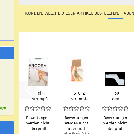
KUNDEN, WELCHE DIESEN ARTIKEL BESTELLTEN, HABEN
Fe­in­
STÜTZ
150
strumpf­
Strumpf­
den
ho­se 30
ho­se 40
7/8
ogen
den mit
den
wei­
Zwi­ckel
"PIA" Gr.
che &
Bewertungen
Bewertungen
Bewertungen
ESDA &
34/36
ultra
werden nicht
werden nicht
werden nicht
überprüft
überprüft
überprüft
Er­go­ra
bis
blick­
alte Preis 6,95