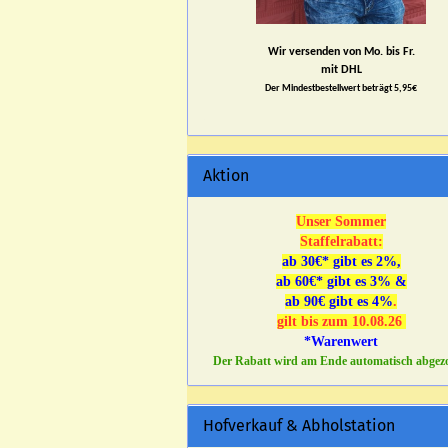
Wir versenden von Mo. bis Fr.
mit DHL
Der Mindestbestellwert beträgt 5,95€
Aktion
Unser Sommer
Staffelrabatt:
ab 30€* gibt es 2%,
ab 60€* gibt es 3% &
ab 90€ gibt es 4%
.
gilt bis zum 10.08.26
*Warenwert
Der Rabatt wird am Ende automatisch abgez
Hofverkauf & Abholstation