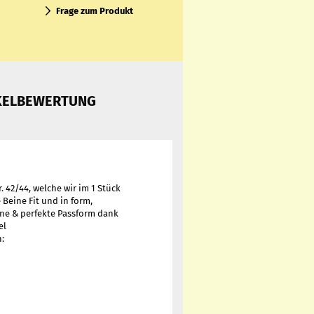
Frage zum Produkt
KELBEWERTUNG
 42/44, welche wir im 1 Stück
 Beine Fit und in form,
eine & perfekte Passform dank
el
n: