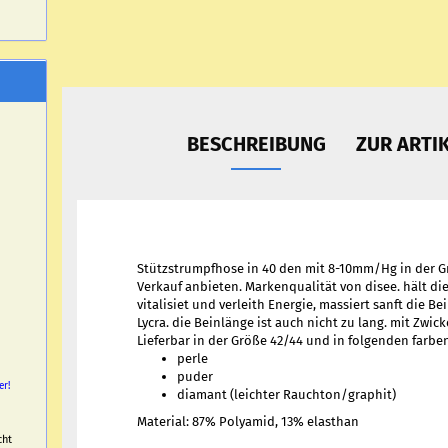
BESCHREIBUNG
ZUR ARTI
Stützstrumpfhose in 40 den mit 8-10mm/Hg in der Gr.
Verkauf anbieten. Markenqualität von disee. hält die
vitalisiet und verleith Energie, massiert sanft die B
Lycra. die Beinlänge ist auch nicht zu lang. mit Zwick
Lieferbar in der Größe 42/44 und in folgenden farbe
perle
puder
er!
diamant (leichter Rauchton/graphit)
Material: 87% Polyamid, 13% elasthan
cht