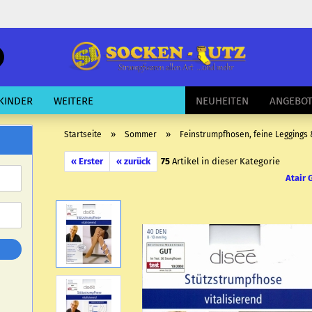
schnelle
Suche
E-Mail
KINDER
WEITERE
NEUHEITEN
ANGEBO
Passwort
»
»
Startseite
Sommer
Feinstrumpfhosen, feine Leggings
« Erster
« zurück
75
Artikel in dieser Kategorie
Atair
Konto erstellen
Passwort vergessen?