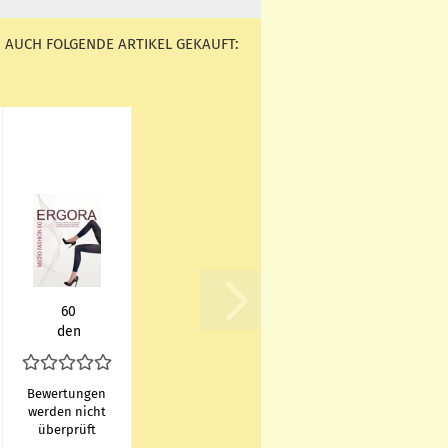
 AUCH FOLGENDE ARTIKEL GEKAUFT:
60
den
uni
ele­
gan­te
Bewertungen
&
werden nicht
überprüft
super