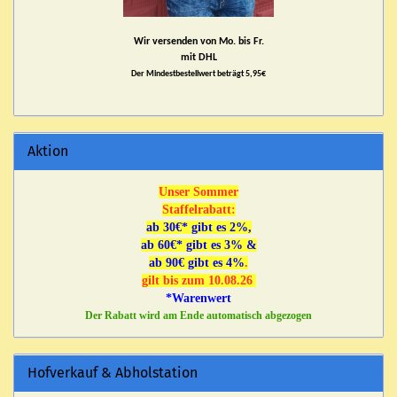
Wir versenden von Mo. bis Fr.
mit DHL
Der Mindestbestellwert beträgt 5,95€
Aktion
Unser Sommer
Staffelrabatt:
ab 30€* gibt es 2%,
ab 60€* gibt es 3% &
ab 90€ gibt es 4%
.
gilt bis zum 10.08.26
*Warenwert
Der Rabatt wird am Ende automatisch abgezogen
Hofverkauf & Abholstation