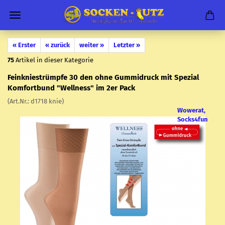
« Erster
« zurück
weiter »
Letzter »
75
Artikel in dieser Kategorie
Fein­knie­strümp­fe 30 den ohne Gum­mi­druck mit Spe­zi­al
Kom­fort­bund "Well­ness" im 2er Pack
(Art.Nr.:
d1718 knie
)
Wowerat,
Socks4fun