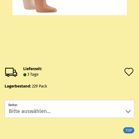
Lieferzeit:
A
3 Tage
d
Lagerbestand:
229
Pack
M
Farbe:
TOP