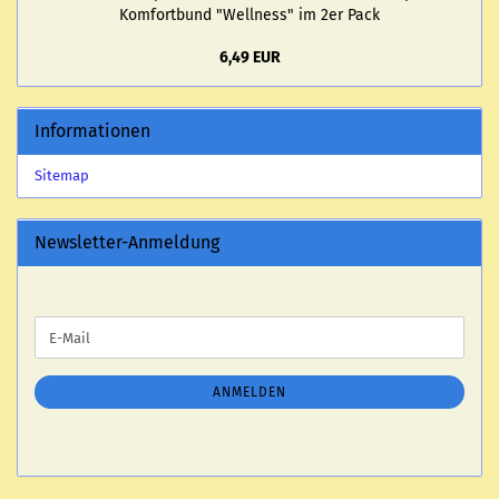
Kom­fort­bund "Well­ness" im 2er Pack
6,49 EUR
Informationen
Sitemap
Newsletter-Anmeldung
WEITER
E-
ZUR
Mail
NEWSLETTER-
ANMELDUNG
ANMELDEN