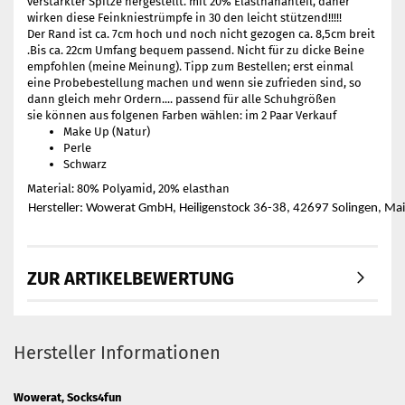
verstärkter Spitze hergestellt. mit 20% Elasthananteil, daher
wirken diese Feinkniestrümpfe in 30 den leicht stützend!!!!!
Der Rand ist ca. 7cm hoch und noch nicht gezogen ca. 8,5cm breit
.Bis ca. 22cm Umfang bequem passend. Nicht für zu dicke Beine
empfohlen (meine Meinung). Tipp zum Bestellen; erst einmal
eine Probebestellung machen und wenn sie zufrieden sind, so
dann gleich mehr Ordern.... passend für alle Schuhgrößen
sie können aus folgenen Farben wählen: im 2 Paar Verkauf
Make Up (Natur)
Perle
Schwarz
Material: 80% Polyamid, 20% elasthan
Hersteller: Wowerat GmbH, Heiligenstock 36-38, 42697 Solingen, Ma
ZUR ARTIKELBEWERTUNG
Hersteller Informationen
Wowerat, Socks4fun