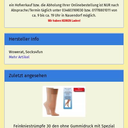
ein Hofverkauf bzw. die Abholung Ihrer Onlinebestellung ist NUR nach
Absprache/Termin täglich unter 034603169030 bzw. 01778801011 von
ca. 9 bis ca. 19 Uhr in Nauendorf möglich.
Wir haben KEINEN Laden!
Hersteller Info
Wowerat, Socks4fun
Mehr Artikel
Zuletzt angesehen
Fein­knie­strümp­fe 30 den ohne Gum­mi­druck mit Spe­zi­al