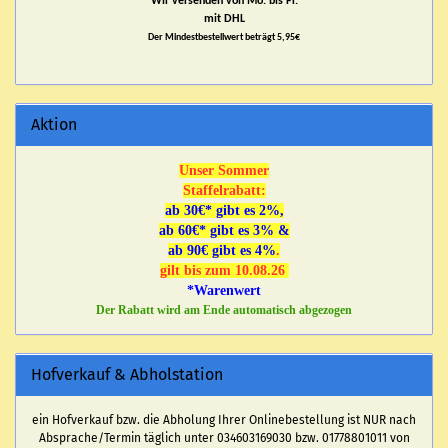
Wir versenden von Mo. bis Fr.
mit DHL
Der Mindestbestellwert beträgt 5,95€
Aktion
Unser Sommer
Staffelrabatt:
ab 30€* gibt es 2%,
ab 60€* gibt es 3% &
ab 90€ gibt es 4%
.
gilt bis zum 10.08.26
*Warenwert
Der Rabatt wird am Ende automatisch abgezogen
Hofverkauf & Abholstation
ein Hofverkauf bzw. die Abholung Ihrer Onlinebestellung ist NUR nach
Absprache/Termin täglich unter 034603169030 bzw. 01778801011 von