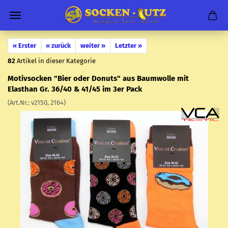
« Erster
« zurück
weiter »
Letzter »
82
Artikel in dieser Kategorie
Mo­tiv­so­cken "Bier oder Do­nuts" aus Baum­wol­le mit
Elasthan Gr. 36/40 & 41/45 im 3er Pack
(Art.Nr.:
v2150, 2164
)