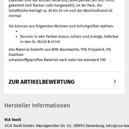
Elasthan und der echten Ferse sitzt alles perfekt am fuß. nicht
gekettelt (mit flacher naht hergestellt), im 3er Pack. die
Schafthöhe beträgt ca. 20 bis 25 cm und der Abschlußrand ist
normal
Sie können aus folgenden Motiven und Schuhgrößen wählen:
Donuts: in den Farben braun, scharz und orange, lieferbar
in den Gr. 36/40 & 41/45
das Material besteht aus 80% Baumwolle, 15% Polyamid, 5%
Elasthan
schadstoffgeprüftes Material nach oeko tex standard 100
ZUR ARTIKELBEWERTUNG
Hersteller Informationen
VCA Textil
VCA Textil GmbH, Wernigeröder Str. 52, 38895 Derenburg, info@vca-text