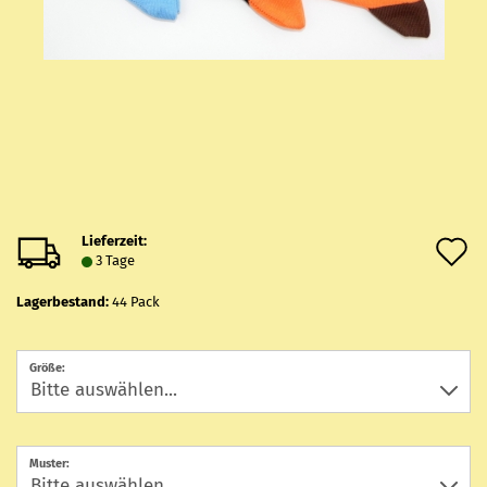
Lieferzeit:
A
3 Tage
d
Lagerbestand:
44
Pack
M
Größe:
Muster: