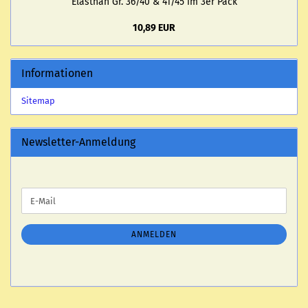
Elasthan Gr. 36/40 & 41/45 im 3er Pack
10,89 EUR
Informationen
Sitemap
Newsletter-Anmeldung
WEITER
E-
ZUR
Mail
NEWSLETTER-
ANMELDUNG
ANMELDEN