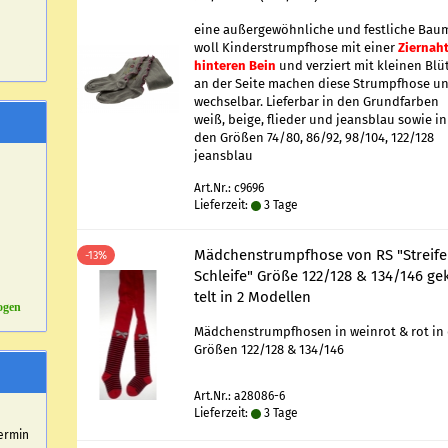
eine au­ßer­ge­wöhn­li­che und fest­li­che Bau
woll Kin­der­strumpf­ho­se mit einer
Zier­nah
hin­te­ren Bein
und ver­ziert mit klei­nen Blü
an der Seite ma­chen diese Strumpf­ho­se un
wech­sel­bar. Lie­fer­bar in den Grund­far­ben
weiß, beige, flie­der und jeans­blau sowie in
den Grö­ßen 74/80, 86/92, 98/104, 122/128
jeans­blau
Art.Nr.: c9696
Lieferzeit:
3 Tage
Mäd­chen­strumpf­ho­se von RS "Strei­f
-13%
Schlei­fe" Größe 122/128 & 134/146 ge­
telt in 2 Mo­del­len
ogen
Mäd­chen­strumpf­ho­sen in wein­rot & rot in
Grö­ßen 122/128 & 134/146
Art.Nr.: a28086-6
Lieferzeit:
3 Tage
r
ermin