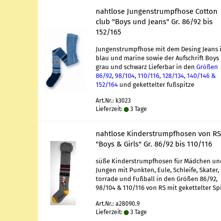
naht­lo­se Jun­gen­strumpf­ho­se Cot­ton
club "Boys und Jeans" Gr. 86/92 bis
152/165
Jun­gen­strumpf­ho­se mit dem Desing Jeans 
blau und ma­ri­ne sowie der Auf­schrift Boys
grau und schwarz Lie­fer­bar in den
Grö­ßen
86/92, 98/104, 110/116, 128/134, 140/146 &
152/164
und ge­ket­tel­ter fuß­spit­ze
Art.Nr.: k3023
Lieferzeit:
3 Tage
naht­lo­se Kin­der­strumpf­ho­sen von RS
"Boys & Girls" Gr. 86/92 bis 110/116
süße Kin­der­strumpf­ho­sen für Mäd­chen u
Jun­gen mit Punk­ten, Eule, Schlei­fe, Ska­ter
tor­ra­de und Fuß­ball in den Grö­ßen 86/92,
98/104 & 110/116 von RS mit ge­ket­tel­ter Spi
Art.Nr.: a28090.9
Lieferzeit:
3 Tage