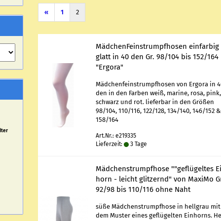
«
1
2
Mäd­chen­Fe­in­strumpf­ho­sen ein­far­big
glatt in 40 den Gr. 98/104 bis 152/164
"Er­go­ra"
Mäd­chen­fe­in­strumpf­ho­sen von Er­go­ra in 
den in den Far­ben weiß, ma­ri­ne, rosa, pink
schwarz und rot. lie­fer­bar in den Grö­ßen
98/104, 110/116, 122/128, 134/140, 146/152 &
158/164
dter
Art.Nr.: e219335
Lieferzeit:
3 Tage
Mäd­chen­strumpf­ho­se ""ge­flü­gel­tes E
horn - leicht glit­zernd" von Ma­xi­Mo G
92/98 bis 110/116 ohne Naht
süße Mäd­chen­strumpf­ho­se in hell­grau mit
dem Mus­ter eines ge­flü­gel­ten Ein­horns. H