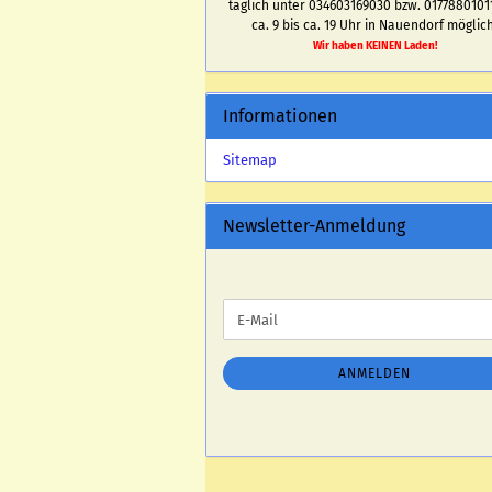
täglich unter 034603169030 bzw. 0177880101
ca. 9 bis ca. 19 Uhr in Nauendorf möglich
Wir haben KEINEN Laden!
Informationen
Sitemap
Newsletter-Anmeldung
WEITER
E-
ZUR
Mail
NEWSLETTER-
ANMELDUNG
ANMELDEN