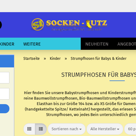
schnelle
Suche
E-Mail
KINDER
WEITERE
NEUHEITEN
ANGEBO
Passwort
»
»
Startseite
Kinder
Strumpfhosen für Babys & Kinder
STRUMPFHOSEN FÜR BABYS
Konto erstellen
Hier finden Sie unsere Babystrumpfhosen und Kinderstrumpfh
reine Baumwollstrumpfhosen, Bio-Baumwollstrumpfhosen und
Passwort vergessen?
Elasthan bis zur Größe 164 bzw. als XS Größe für Damen
(handgekettelte Spitze/ Kettelnaht) hergestellt, das erlesen S
Strumpfhosen, wo jedes Bein unterschiedlich gemus
Sortieren nach
pro Seite
pro 
Sortieren nach
Alle Hersteller
60 p