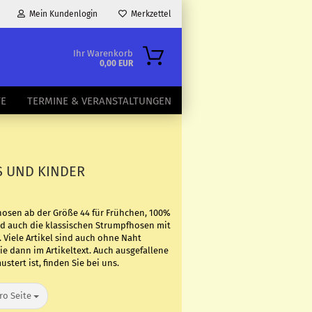
Mein Kundenlogin
Merkzettel
Ihr Warenkorb
0,00 EUR
TE
TERMINE & VERANSTALTUNGEN
 UND KINDER
osen ab der Größe 44 für Frühchen, 100%
 auch die klassischen Strumpfhosen mit
. Viele Artikel sind auch ohne Naht
ie dann im Artikeltext. Auch ausgefallene
tert ist, finden Sie bei uns.
Seite
ro Seite