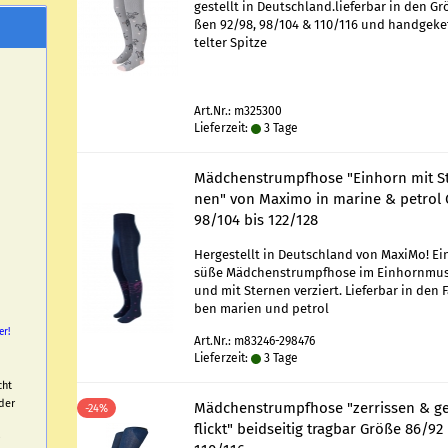
ge­stellt in Deutsch­land.lie­fer­bar in den Gr
ßen 92/98, 98/104 & 110/116 und hand­ge­ke
tel­ter Spit­ze
Art.Nr.: m325300
Lieferzeit:
3 Tage
Mäd­chen­strumpf­ho­se "Ein­horn mit S
nen" von Ma­xi­mo in ma­ri­ne & pe­trol 
98/104 bis 122/128
Her­ge­stellt in Deutsch­land von Ma­xi­Mo! Ei
süße Mäd­chen­strumpf­ho­se im Ein­horn­mus
und mit Ster­nen ver­ziert. Lie­fer­bar in den 
ben ma­ri­en und pe­trol
er!
Art.Nr.: m83246-298476
Lieferzeit:
3 Tage
cht
der
Mäd­chen­strumpf­ho­se "zer­ris­sen & g
-24%
flickt" beid­sei­tig trag­bar Größe 86/92