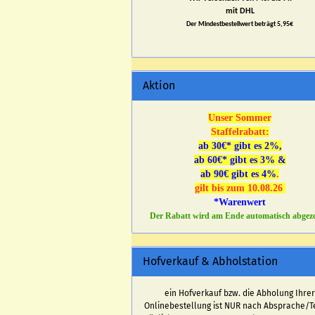
mit DHL
Der Mindestbestellwert beträgt 5,95€
Aktion
Unser Sommer
Staffelrabatt:
ab 30€* gibt es 2%,
ab 60€* gibt es 3% &
ab 90€ gibt es 4%
.
gilt bis zum 10.08.26
*Warenwert
Der Rabatt wird am Ende automatisch abgez
Hofverkauf & Abholstation
ein Hofverkauf bzw. die Abholung Ihre
Onlinebestellung ist NUR nach Absprache/T