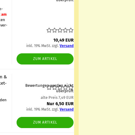
m­
t am
­ten
­ver­
10,49 EUR
inkl. 19% MwSt. zzgl.
Versand
ZUM ARTIKEL
en &
ket­
Bewertungen werden nicht
überprüft
alte Preis 7,49 EUR
 den
Nur 6,50 EUR
inkl. 19% MwSt. zzgl.
Versand
ZUM ARTIKEL