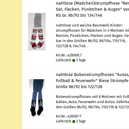
naht­lo­se (Mäd­chen)strumpf­ho­se "Re
tier, Fle­cken, Pünkt­chen & Augen" vo
RS Gr. 86/92 bis 134/146
naht­lo­se und wei­che Baum­woll Kin­der­
strumpf­ho­sen für Mäd­chen in 4 Mo­ti­ven m
Ren­tier, Pünkt­chen, Fle­cken und Augen. lie­
bar in den Grö­ßen 86/92, 98/104, 110/116,
122/128 & 134/146
Art.Nr.: a28088.7
Lieferzeit:
3 Tage
naht­lo­se Bu­ben­strumpf­ho­sen "Autos
Fuß­ball & Feu­er­wehr" Riese Strümp­fe
Größe 86/92 bis 122/128
Bu­ben­strumpf­ho­sen mit 6 Mo­ti­ven mit Fu
bäl­len, Auto, Feu­er­wehr und Autos. lie­fer­b
den Grö­ßen 86/92, 98/194, 110/116 & 122/1
Art.Nr.: a28087-7
Lieferzeit:
3 Tage