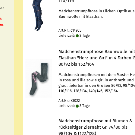
110/116
nen
Mäd­chen­strumpf­ho­se in Flicken-​Optik aus
h
Baum­wol­le mit Elasthan.
h
en.
Art.Nr.: c14905
Lieferzeit:
3 Tage
Mäd­chen­strumpf­ho­se Baum­wol­le mi
Elasthan "Herz und Girl" in 4 Far­ben G
86/92 bis 152/164
Mäd­chen­strumpf­ho­sen mit dem Mus­ter He
in rosa und lila sowie girl in an­thra­zit und
grau. lie­fer­bar in den Grö­ßen 86/92, 98/104
110/116, 128/134, 140/146, 152/164
Art.Nr.: k3022
Lieferzeit:
3 Tage
Mäd­chen­strumpf­ho­se mit Blu­men &
rück­sei­ti­ger Zier­naht Gr. 74/80 bis
98/104 & (122/128)