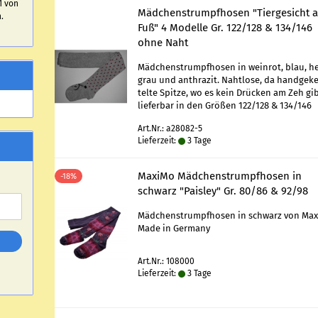
1 von
Mäd­chen­strumpf­ho­sen "Tier­ge­sicht
.
Fuß" 4 Mo­del­le Gr. 122/128 & 134/146
ohne Naht
Mäd­chen­strumpf­ho­sen in wein­rot, blau, he
grau und an­thra­zit. Naht­lo­se, da hand­ge­k
tel­te Spit­ze, wo es kein Drü­cken am Zeh gib
lie­fer­bar in den Grö­ßen 122/128 & 134/146
Art.Nr.: a28082-5
Lieferzeit:
3 Tage
Ma­xi­Mo Mäd­chen­strumpf­ho­sen in
-18%
schwarz "Pais­ley" Gr. 80/86 & 92/98
Mäd­chen­strumpf­ho­sen in schwarz von Ma­x
Made in Ger­ma­ny
Art.Nr.: 108000
Lieferzeit:
3 Tage