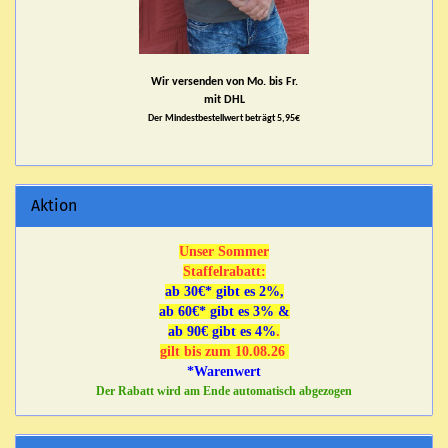
Wir versenden von Mo. bis Fr.
mit DHL
Der Mindestbestellwert beträgt 5,95€
Aktion
Unser Sommer
Staffelrabatt:
ab 30€* gibt es 2%,
ab 60€* gibt es 3% &
ab 90€ gibt es 4%
.
gilt bis zum 10.08.26
*Warenwert
Der Rabatt wird am Ende automatisch abgezogen