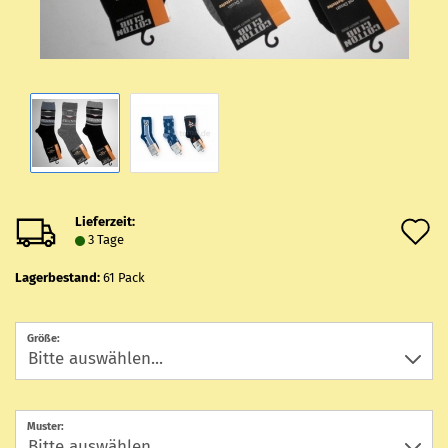
Lieferzeit:
A
3 Tage
d
Lagerbestand:
61
Pack
M
Größe:
Muster: