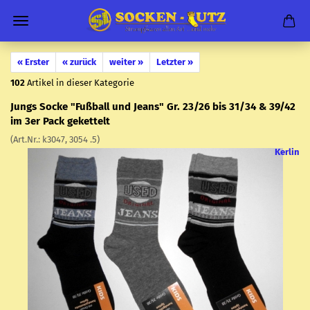
« Erster
« zurück
weiter »
Letzter »
102
Artikel in dieser Kategorie
Jungs Socke "Fuß­ball und Jeans" Gr. 23/26 bis 31/34 & 39/42
im 3er Pack ge­ket­telt
(Art.Nr.:
k3047, 3054 .5
)
Kerlin