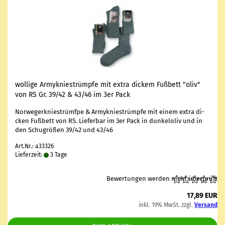
wol­li­ge Ar­my­knie­strümp­fe mit extra di­ckem Fuß­bett "oliv"
von RS Gr. 39/42 & 43/46 im 3er Pack
Nor­we­ger­knie­strümf­pe & Ar­my­knie­strümp­fe mit einem extra di­
cken Fuß­bett von RS. Lie­fer­bar im 3er Pack in dun­kel­oliv und in
den Schu­grö­ßen 39/42 und 43/46
Art.Nr.: a33326
Lieferzeit:
3 Tage
Bewertungen werden nicht überprüft
17,89 EUR
inkl. 19% MwSt. zzgl.
Versand