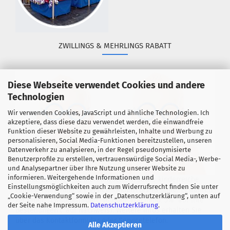
ZWILLINGS & MEHRLINGS RABATT
Diese Webseite verwendet Cookies und andere
Technologien
Wir verwenden Cookies, JavaScript und ähnliche Technologien. Ich
akzeptiere, dass diese dazu verwendet werden, die einwandfreie
Funktion dieser Website zu gewährleisten, Inhalte und Werbung zu
personalisieren, Social Media-Funktionen bereitzustellen, unseren
Datenverkehr zu analysieren, in der Regel pseudonymisierte
Benutzerprofile zu erstellen, vertrauenswürdige Social Media-, Werbe-
und Analysepartner über Ihre Nutzung unserer Website zu
informieren. Weitergehende Informationen und
Für alle Zwillings- &, Mehrlingseltern sowie kinderreiche
Einstellungsmöglichkeiten auch zum Widerrufsrecht finden Sie unter
Familien mit mind. 3 eigenen Kindern bis 18 Jahre! gewähren
„Cookie-Verwendung“ sowie in der „Datenschutzerklärung“, unten auf
wir einen "Zwillingsrabatt" in Höhe von mind. 5%* auf Ihre
der Seite nahe Impressum.
Datenschutzerklärung
.
Bestellungen (*auf Nachweis). Weitere Infos erhalten Sie
über das Kontaktformular oder Servicetelefon.
Alle Akzeptieren