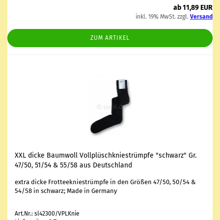
ab 11,89 EUR
inkl. 19% MwSt. zzgl.
Versand
ZUM ARTIKEL
XXL dicke Baum­woll Voll­plüsch­knie­strümp­fe "schwarz" Gr.
47/50, 51/54 & 55/58 aus Deutsch­land
extra dicke Frot­tee­knie­strümp­fe in den Grö­ßen 47/50, 50/54 &
54/58 in schwarz; Made in Ger­ma­ny
Art.Nr.: sl42300/VPLKnie