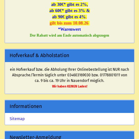
ab 30€* gibt es 2%,
ab 60€* gibt es 3% &
ab 90€ gibt es 4%
.
gilt bis zum 10.08.26
*Warenwert
Der Rabatt wird am Ende automatisch abgezogen
Hofverkauf & Abholstation
ein Hofverkauf bzw. die Abholung Ihrer Onlinebestellung ist NUR nach
Absprache/Termin täglich unter 034603169030 bzw. 01778801011 von
ca. 9 bis ca. 19 Uhr in Nauendorf möglich.
Wir haben KEINEN Laden!
Informationen
Sitemap
Newsletter-Anmeldung