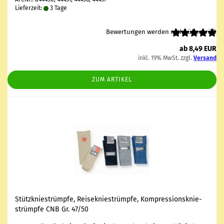
Lieferzeit:
3 Tage
Bewertungen werden nicht überprüft
ab 8,49 EUR
inkl. 19% MwSt. zzgl.
Versand
ZUM ARTIKEL
Stütz­knie­strümp­fe, Rei­se­knie­strümp­fe, Kom­pres­si­ons­knie­
strümp­fe CNB Gr. 47/50