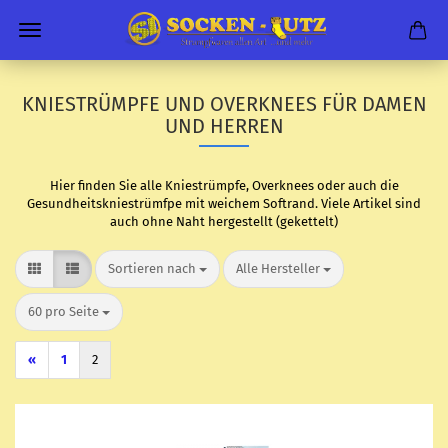
KNIESTRÜMPFE UND OVERKNEES FÜR DAMEN
UND HERREN
Hier finden Sie alle Kniestrümpfe, Overknees oder auch die
Gesundheitskniestrümfpe mit weichem Softrand. Viele Artikel sind
auch ohne Naht hergestellt (gekettelt)
Sortieren nach
pro Seite
Sortieren nach
Alle Hersteller
pro Seite
60 pro Seite
«
1
2