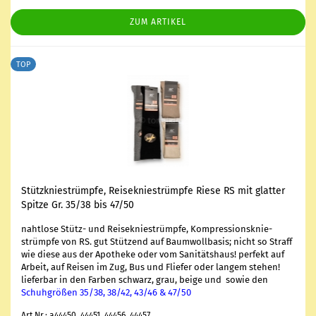
ZUM ARTIKEL
TOP
Stütz­knie­strümp­fe, Rei­se­knie­strümp­fe Riese RS mit glat­ter
Spit­ze Gr. 35/38 bis 47/50
naht­lo­se Stütz-​ und Rei­se­knie­strümp­fe, Kom­pres­si­ons­knie­
strümp­fe von RS. gut Stüt­zend auf Baum­woll­ba­sis; nicht so Straff
wie diese aus der Apo­the­ke oder vom Sa­ni­täts­haus! per­fekt auf
Ar­beit, auf Rei­sen im Zug, Bus und Flie­fer oder lan­gem ste­hen!
lie­fer­bar in de
n Far­ben schwarz, grau, beige und sowie
den
Schuh­grö­ßen 35/38, 38/42, 43/46 & 47/50
Art.Nr.: a44450, 44451, 44456, 44457