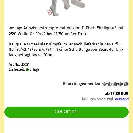
wol­li­ge Ar­my­knie­strümp­fe mit di­ckem Fuß­bett "hell­grau" mit
25% Wolle Gr. 39/42 bis 47/50 im 3er Pack
hell­graue Ar­mee­knie­strümp­fe im 3er Pack. lie­fer­bar in den Grö­
ßen 39/42, 43/46 & 47/49 mit einer Schaft­län­ge von 42cm, der Um­
fang be­trägt bis ca. 30cm.
Art.Nr.: d6621
Lieferzeit:
3 Tage
Bewertungen werden nicht überprüft
ab 17,89 EUR
inkl. 19% MwSt. zzgl.
Versand
ZUM ARTIKEL