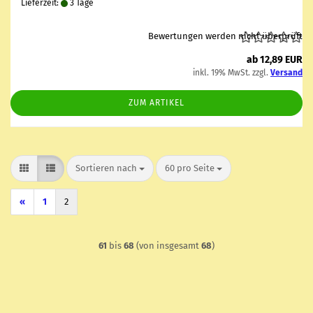
Lieferzeit:
3 Tage
Bewertungen werden nicht überprüft
ab 12,89 EUR
inkl. 19% MwSt. zzgl.
Versand
ZUM ARTIKEL
Sortieren nach
pro Seite
Sortieren nach
60 pro Seite
«
1
2
61
bis
68
(von insgesamt
68
)