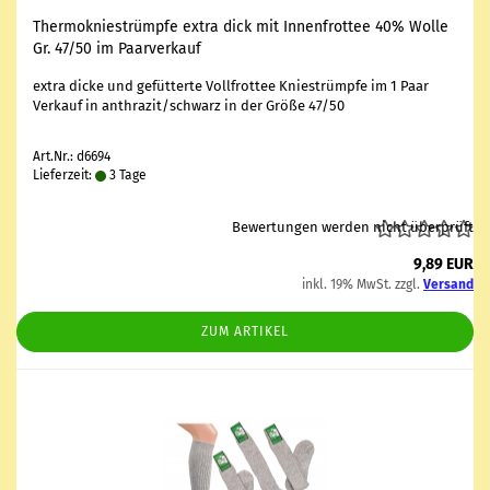
Ther­mo­knie­strümp­fe extra dick mit In­nen­frot­tee 40% Wolle
Gr. 47/50 im Paar­ver­kauf
extra dicke und ge­füt­ter­te Voll­frot­tee Knie­strümp­fe im 1 Paar
Ver­kauf in an­thra­zit/schwarz in der Größe 47/50
Art.Nr.: d6694
Lieferzeit:
3 Tage
Bewertungen werden nicht überprüft
9,89 EUR
inkl. 19% MwSt. zzgl.
Versand
ZUM ARTIKEL