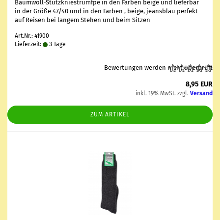
Baumwoll-​Stützkniestrümfpe in den Far­ben beige und lie­fer­bar
in der Größe 47/40 und in den Far­ben , beige, jeans­blau per­fekt
auf Rei­sen bei lan­gem Ste­hen und beim Sit­zen
Art.Nr.: 41900
Lieferzeit:
3 Tage
Bewertungen werden nicht überprüft
8,95 EUR
inkl. 19% MwSt. zzgl.
Versand
ZUM ARTIKEL