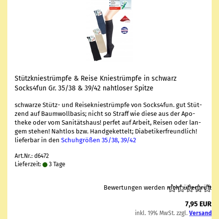
Stütz­knie­strümp­fe & Reise Knie­strümp­fe in schwarz
Socks4fun Gr. 35/38 & 39/42 naht­lo­ser Spit­ze
schwar­ze Stütz-​ und Rei­se­knie­strümp­fe von Socks4fun. gu
t Stüt­
zend auf Baum­woll­ba­sis; nicht so Straff wie diese aus der Apo­
the­ke oder vom Sa­ni­täts­haus! per­fet auf Ar­beit, Rei­sen oder lan­
gem ste­hen! Naht­los bzw. Hand­ge­ket­telt; Dia­be­tik­er­freund­lich!
lie­fer­bar in den
Schuh­grö­ßen 35/38, 39/42
Art.Nr.: d6472
Lieferzeit:
3 Tage
Bewertungen werden nicht überprüft
7,95 EUR
inkl. 19% MwSt. zzgl.
Versand