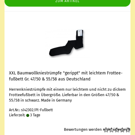
ZUM ARTIKEL
XXL Baum­woll­knie­strümp­fe "ge­rippt" mit leich­tem Frot­tee­
fuß­bett Gr. 47/50 & 55/58 aus Deutsch­land
Her­ren­knie­strümp­fe mit einem nur leich­tem und nicht zu di­ckem
Frot­tee­fuß­bett in Über­grö­ße. Lie­fer­bar in den Grö­ßen 47/50 &
55/58 in schwarz. Made in Ger­ma­ny
Art.Nr.: sl42302/Pl-Fußbett
Lieferzeit:
3 Tage
Bewertungen werden nicht überprüft