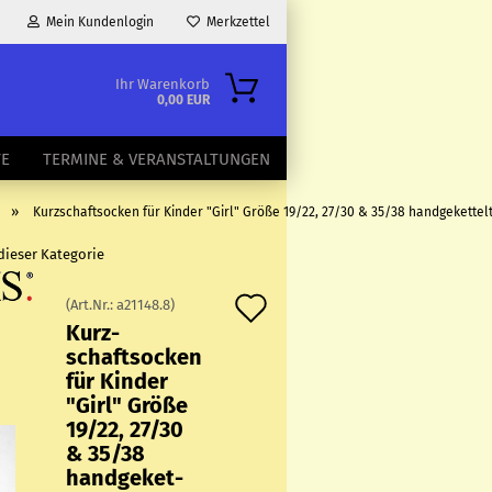
Mein Kundenlogin
Merkzettel
Ihr Warenkorb
0,00 EUR
TE
TERMINE & VERANSTALTUNGEN
»
Kurzschaftsocken für Kinder "Girl" Größe 19/22, 27/30 & 35/38 handgekettel
 dieser Kategorie
Auf
(Art.Nr.:
a21148.8
)
Kurz­
den
schaftso­cken
Merkzettel
für Kin­der
"Girl" Größe
19/22, 27/30
& 35/38
hand­ge­ket­