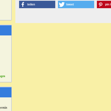
teilen
tweet
pin i
ogen
r
ermin