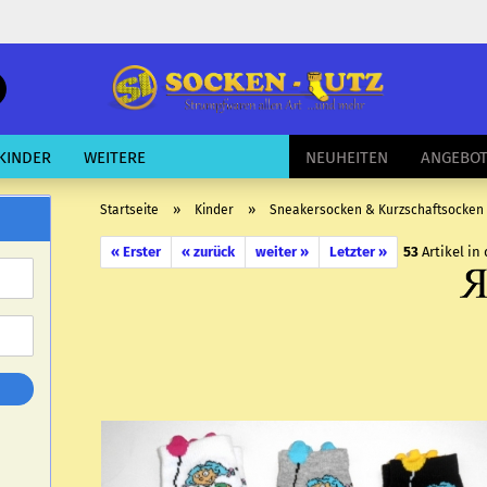
schnelle
Suche
E-Mail
KINDER
WEITERE
NEUHEITEN
ANGEBO
Passwort
»
»
Startseite
Kinder
Sneakersocken & Kurzschaftsocken
« Erster
« zurück
weiter »
Letzter »
53
Artikel in
Konto erstellen
Passwort vergessen?