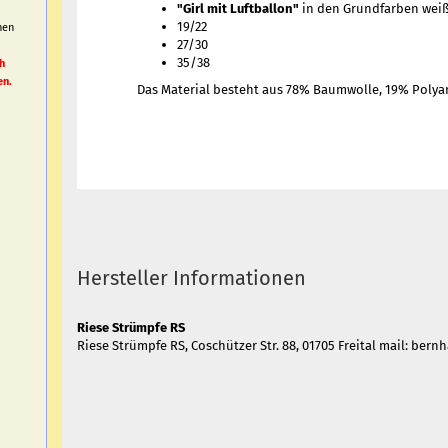
"Girl mit Luftballon"
in den Grundfarben weiß
19/22
nen
27/30
h
35/38
h
en.
Das Material besteht aus 78% Baumwolle, 19% Polya
Hersteller Informationen
Riese Strümpfe RS
Riese Strümpfe RS, Coschützer Str. 88, 01705 Freital mail: ber