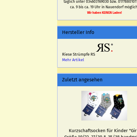
täglich unter 034603169030 bzw. 0177880101
ca. 9 bis ca. 19 Uhr in Nauendorf möglich
Wir haben KEINEN Laden!
Hersteller Info
Riese Strümpfe RS
Mehr Artikel
Zuletzt angesehen
Kurz­schaftso­cken für Kin­der "Gir