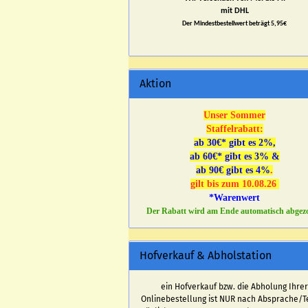
mit DHL
Der Mindestbestellwert beträgt 5,95€
Aktion
Unser Sommer
Staffelrabatt:
ab 30€* gibt es 2%,
ab 60€* gibt es 3% &
ab 90€ gibt es 4%
.
gilt bis zum 10.08.26
*Warenwert
Der Rabatt wird am Ende automatisch abgez
Hofverkauf & Abholstation
ein Hofverkauf bzw. die Abholung Ihre
Onlinebestellung ist NUR nach Absprache/T