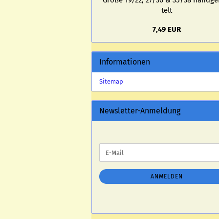
Größe 19/22, 27/30 & 35/38 hand­ge­
telt
7,49 EUR
Informationen
Sitemap
Newsletter-Anmeldung
WEITER
E-
ZUR
Mail
NEWSLETTER-
ANMELDUNG
ANMELDEN