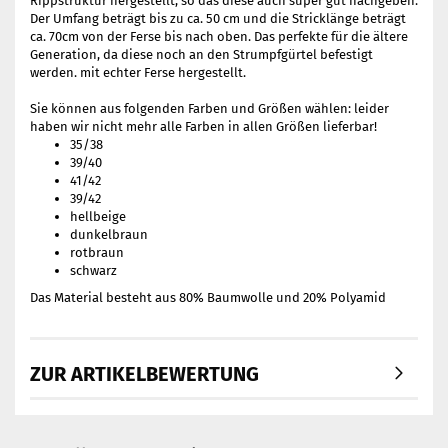
Rippstruktur hergestellt, so das diese auch super gut nachgeben.
Der Umfang beträgt bis zu ca. 50 cm und die Stricklänge beträgt
ca. 70cm von der Ferse bis nach oben. Das perfekte für die ältere
Generation, da diese noch an den Strumpfgürtel befestigt
werden. mit echter Ferse hergestellt.
Sie können aus folgenden Farben und Größen wählen: leider
haben wir nicht mehr alle Farben in allen Größen lieferbar!
35/38
39/40
41/42
39/42
hellbeige
dunkelbraun
rotbraun
schwarz
Das Material besteht aus 80% Baumwolle und 20% Polyamid
ZUR ARTIKELBEWERTUNG