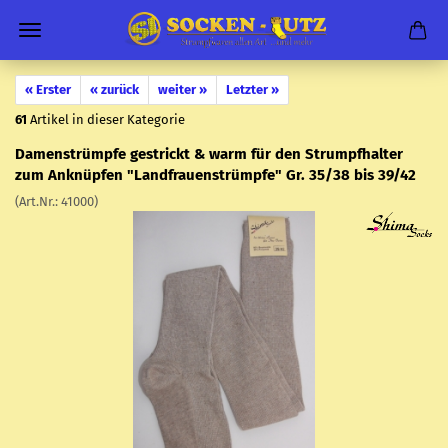
« Erster
« zurück
weiter »
Letzter »
61
Artikel in dieser Kategorie
Da­men­strümp­fe ge­strickt & warm für den Strumpf­hal­ter
zum An­knüp­fen "Land­frau­en­strümp­fe" Gr. 35/38 bis 39/42
(Art.Nr.:
41000
)