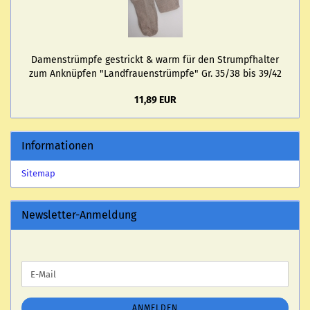
Da­men­strümp­fe ge­strickt & warm für den Strumpf­hal­ter
zum An­knüp­fen "Land­frau­en­strümp­fe" Gr. 35/38 bis 39/42
11,89 EUR
Informationen
Sitemap
Newsletter-Anmeldung
WEITER
E-
ZUR
Mail
NEWSLETTER-
ANMELDUNG
ANMELDEN