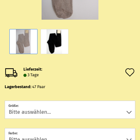
Lieferzeit:
A
3 Tage
d
Lagerbestand:
47
Paar
M
Größe:
Farbe: