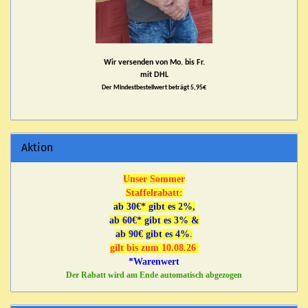
Wir versenden von Mo. bis Fr.
mit DHL
Der Mindestbestellwert beträgt 5,95€
Aktion
Unser Sommer
Staffelrabatt:
ab 30€* gibt es 2%,
ab 60€* gibt es 3% &
ab 90€ gibt es 4%
.
gilt bis zum 10.08.26
*Warenwert
Der Rabatt wird am Ende automatisch abgezogen