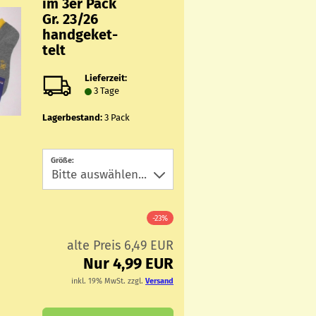
im 3er Pack
Gr. 23/26
hand­ge­ket­
telt
Lieferzeit:
3 Tage
Lagerbestand:
3
Pack
Größe:
-23%
alte Preis 6,49 EUR
Nur 4,99 EUR
inkl. 19% MwSt. zzgl.
Versand