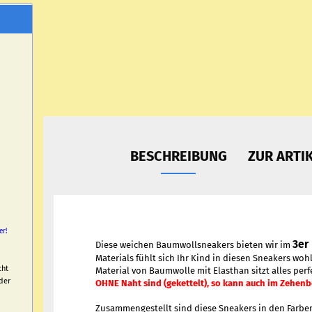
BESCHREIBUNG
ZUR ARTI
er!
3er
Diese weichen Baumwollsneakers bieten wir im
Materials fühlt sich Ihr Kind in diesen Sneakers woh
cht
Material von Baumwolle mit Elasthan sitzt alles per
der
OHNE Naht sind (gekettelt), so kann auch im Zehenb
Zusammengestellt sind diese Sneakers in den Farbe