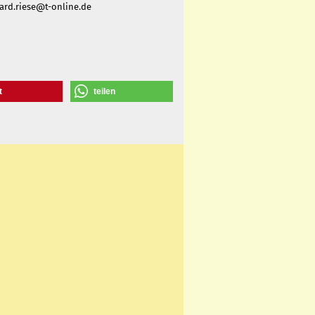
nhard.riese@t-online.de
t
teilen