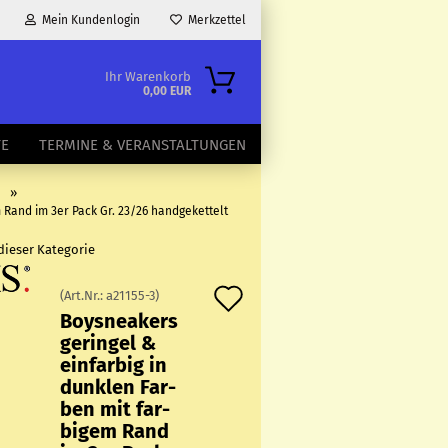
Mein Kundenlogin
Merkzettel
Ihr Warenkorb
0,00 EUR
TE
TERMINE & VERANSTALTUNGEN
»
 Rand im 3er Pack Gr. 23/26 handgekettelt
 dieser Kategorie
Auf
(Art.Nr.:
a21155-3
)
Boy­s­nea­kers
den
ge­rin­gel &
Merkzettel
ein­far­big in
dunk­len Far­
ben mit far­
bi­gem Rand