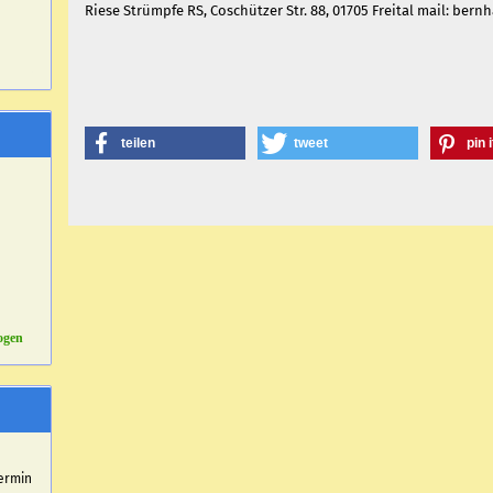
Riese Strümpfe RS, Coschützer Str. 88, 01705 Freital mail: ber
teilen
tweet
pin i
ogen
r
ermin