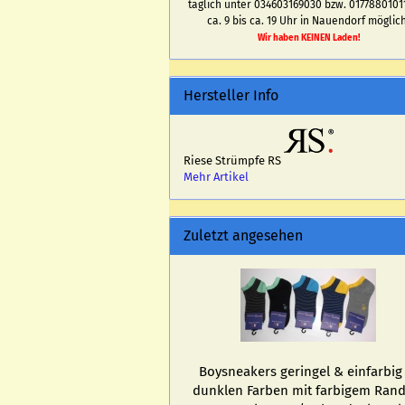
täglich unter 034603169030 bzw. 0177880101
ca. 9 bis ca. 19 Uhr in Nauendorf möglich
Wir haben KEINEN Laden!
Hersteller Info
Riese Strümpfe RS
Mehr Artikel
Zuletzt angesehen
Boy­s­nea­kers ge­rin­gel & ein­far­big
dunk­len Far­ben mit far­bi­gem Ran