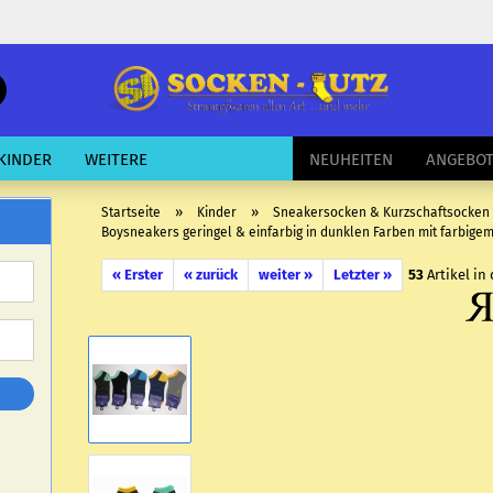
schnelle
Suche
E-Mail
KINDER
WEITERE
NEUHEITEN
ANGEBO
Passwort
»
»
Startseite
Kinder
Sneakersocken & Kurzschaftsocken
Boysneakers geringel & einfarbig in dunklen Farben mit farbigem
« Erster
« zurück
weiter »
Letzter »
53
Artikel in
Konto erstellen
Passwort vergessen?