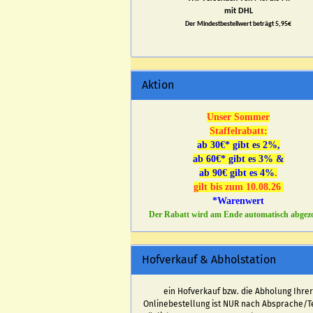
mit DHL
Der Mindestbestellwert beträgt 5,95€
Aktion
Unser Sommer
Staffelrabatt:
ab 30€* gibt es 2%,
ab 60€* gibt es 3% &
ab 90€ gibt es 4%
.
gilt bis zum 10.08.26
*Warenwert
Der Rabatt wird am Ende automatisch abgez
Hofverkauf & Abholstation
ein Hofverkauf bzw. die Abholung Ihre
Onlinebestellung ist NUR nach Absprache/T