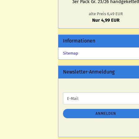
3er Pack Gr. 23/26 hand­ge­ket­tel
alte Preis 6,49 EUR
Nur 4,99 EUR
Informationen
Sitemap
Newsletter-Anmeldung
WEITER
E-
ZUR
Mail
NEWSLETTER-
ANMELDUNG
ANMELDEN