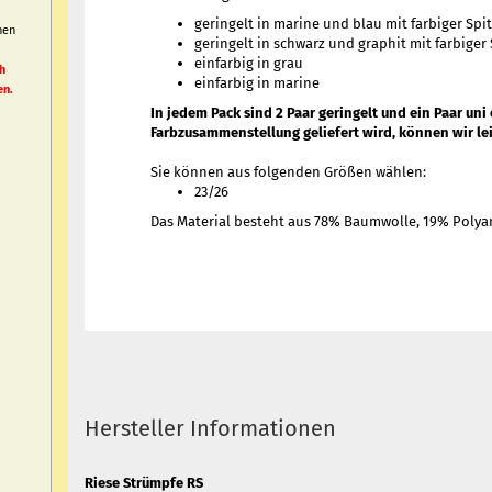
geringelt in marine und blau mit farbiger Spi
nen
geringelt in schwarz und graphit mit farbiger
h
einfarbig in grau
h
einfarbig in marine
en.
In jedem Pack sind 2 Paar geringelt und ein Paar uni
Farbzusammenstellung geliefert wird, können wir lei
Sie können aus folgenden Größen wählen:
23/26
Das Material besteht aus 78% Baumwolle, 19% Polya
Hersteller Informationen
Riese Strümpfe RS