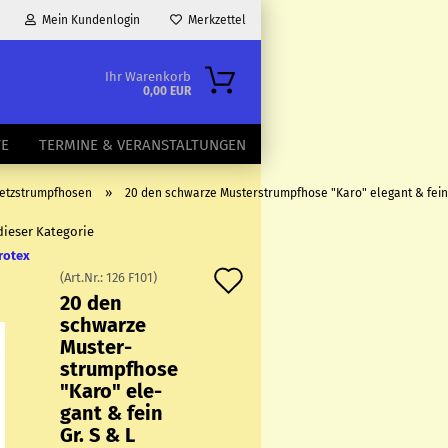
Mein Kundenlogin
Merkzettel
Ihr Warenkorb
0,00 EUR
TE
TERMINE & VERANSTALTUNGEN
»
Netzstrumpfhosen
20 den schwarze Musterstrumpfhose "Karo" elegant & fein 
 dieser Kategorie
rotex
Auf
(Art.Nr.:
126 F101
)
20 den
den
schwar­ze
Merkzettel
Mus­ter­
strumpf­ho­se
"Karo" ele­
gant & fein
Gr. S & L