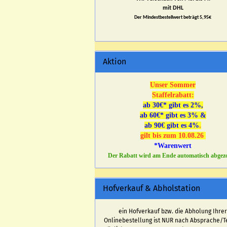
mit DHL
Der Mindestbestellwert beträgt 5,95€
Aktion
Unser Sommer
Staffelrabatt:
ab 30€* gibt es 2%,
ab 60€* gibt es 3% &
ab 90€ gibt es 4%
.
gilt bis zum 10.08.26
*Warenwert
Der Rabatt wird am Ende automatisch abgez
Hofverkauf & Abholstation
ein Hofverkauf bzw. die Abholung Ihre
Onlinebestellung ist NUR nach Absprache/T