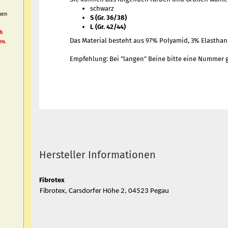
schwarz
nen
S (Gr. 36/38)
h
L (Gr. 42/44)
h
Das Material besteht aus 97% Polyamid, 3% Elasthan
en.
Empfehlung: Bei "langen" Beine bitte eine Nummer g
Hersteller Informationen
Fibrotex
Fibrotex, Carsdorfer Höhe 2, 04523 Pegau