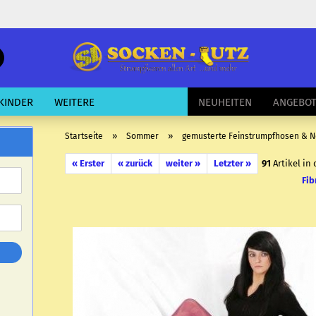
schnelle
Suche
E-Mail
KINDER
WEITERE
NEUHEITEN
ANGEBO
Passwort
»
»
Startseite
Sommer
gemusterte Feinstrumpfhosen & 
« Erster
« zurück
weiter »
Letzter »
91
Artikel in
Fib
Konto erstellen
Passwort vergessen?