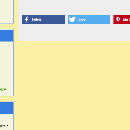
teilen
tweet
pin i
ogen
r
ermin