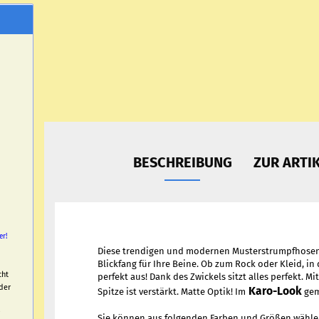
BESCHREIBUNG
ZUR ARTI
er!
Diese trendigen und modernen Musterstrumpfhosen 
Blickfang für Ihre Beine. Ob zum Rock oder Kleid, i
cht
perfekt aus! Dank des Zwickels sitzt alles perfekt. M
der
Karo-Look
Spitze ist verstärkt. Matte Optik! Im
gem
Sie können aus folgenden Farben und Größen wähle