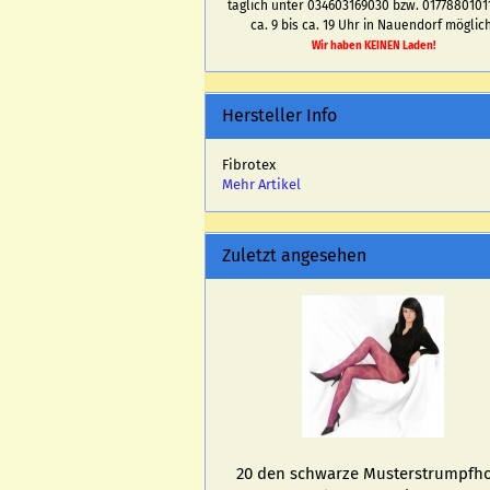
täglich unter 034603169030 bzw. 0177880101
ca. 9 bis ca. 19 Uhr in Nauendorf möglich
Wir haben KEINEN Laden!
Hersteller Info
Fibrotex
Mehr Artikel
Zuletzt angesehen
20 den schwar­ze Mus­ter­strumpf­ho