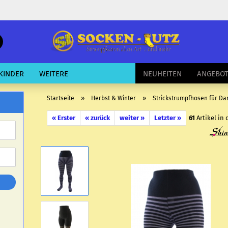
schnelle
Suche
E-Mail
KINDER
WEITERE
NEUHEITEN
ANGEBO
Passwort
»
»
Startseite
Herbst & Winter
Strickstrumpfhosen für D
« Erster
« zurück
weiter »
Letzter »
61
Artikel in 
Konto erstellen
Passwort vergessen?