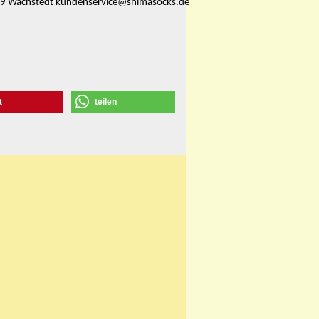
359 Wachstedt kundenservice@shimasocks.de
t
teilen