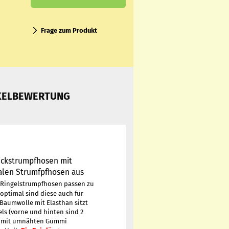
Frage zum Produkt
KELBEWERTUNG
ickstrumpfhosen mit
alen Strumfpfhosen aus
 Ringelstrumpfhosen passen zu
optimal sind diese auch für
 Baumwolle mit Elasthan sitzt
els (vorne und hinten sind 2
kt, mit umnähten Gummi