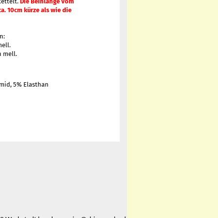
kettelt.
Die Beinlänge vom
ca. 10cm kürze als wie die
en:
ell.
 mell.
mid, 5% Elasthan