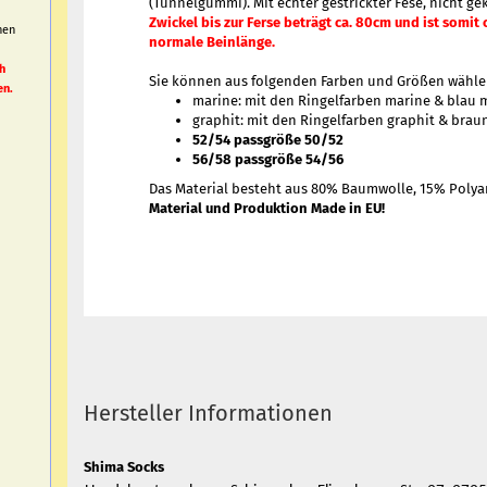
(Tunnelgummi). Mit echter gestrickter Fese, nicht ge
Zwickel bis zur Ferse beträgt ca. 80cm und ist somit 
nen
normale Beinlänge.
h
h
Sie können aus folgenden Farben und Größen wähl
en.
marine: mit den Ringelfarben marine & blau m
graphit: mit den Ringelfarben graphit & braun
52/54 passgröße 50/52
56/58 passgröße 54/56
Das Material besteht aus 80% Baumwolle, 15% Polya
Material und Produktion Made in EU!
Hersteller Informationen
Shima Socks