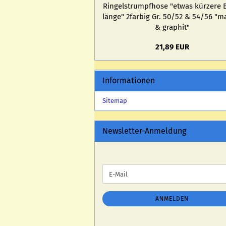
Rin­gel­strumpf­ho­se "etwas kür­ze­re 
län­ge" 2farbig Gr. 50/52 & 54/56 "ma­
& gra­phit"
21,89 EUR
Informationen
Sitemap
Newsletter-Anmeldung
WEITER
E-
ZUR
Mail
NEWSLETTER-
ANMELDUNG
ANMELDEN