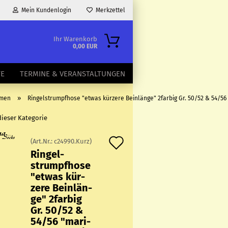
Mein Kundenlogin
Merkzettel
Ihr Warenkorb
0,00 EUR
TE
TERMINE & VERANSTALTUNGEN
»
amen
Ringelstrumpfhose "etwas kürzere Beinlänge" 2farbig Gr. 50/52 & 54/56
dieser Kategorie
Auf
(Art.Nr.:
c24990.Kurz
)
Rin­gel­
den
strumpf­ho­se
Merkzettel
"etwas kür­
ze­re Bein­län­
ge" 2farbig
Gr. 50/52 &
54/56 "ma­ri­