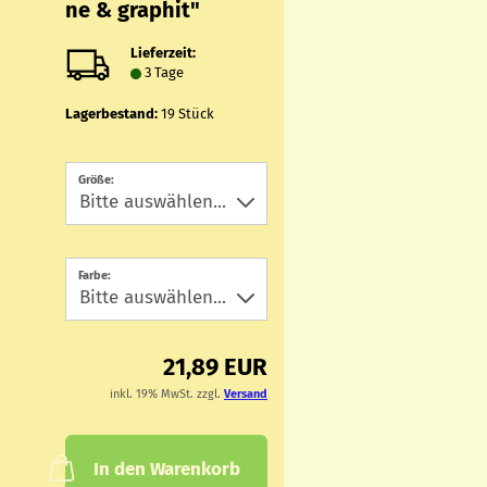
ne & gra­phit"
Lieferzeit:
3 Tage
Lagerbestand:
19
Stück
Größe:
Farbe:
21,89 EUR
inkl. 19% MwSt. zzgl.
Versand
In den Warenkorb