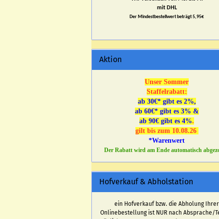
mit DHL
Der Mindestbestellwert beträgt 5,95€
Aktion
Unser Sommer
Staffelrabatt:
ab 30€* gibt es 2%,
ab 60€* gibt es 3% &
ab 90€ gibt es 4%
.
gilt bis zum 10.08.26
*Warenwert
Der Rabatt wird am Ende automatisch abgez
Hofverkauf & Abholstation
ein Hofverkauf bzw. die Abholung Ihre
Onlinebestellung ist NUR nach Absprache/T