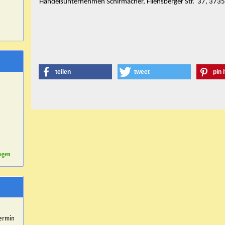
Handelsunternehmen Schirmacher, Fliensberger Str. 37, 37
teilen
tweet
pin i
ogen
r
ermin