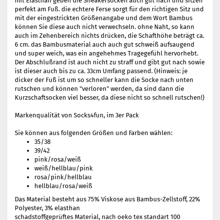
mit Elasthan geben die Sneakersocken auch gut nach und sitzen
perfekt am Fuß. die echtere Ferse sorgt für den richtigen Sitz und
mit der eingestrickten Größenangabe und dem Wort Bambus
können Sie diese auch nicht verwechseln. ohne Naht, so kann
auch im Zehenbereich nichts drücken, die Schafthöhe beträgt ca.
6 cm. das Bambusmaterial auch auch gut schweiß aufsaugend
und super weich, was ein angehehmes Tragegefühl hervorhebt.
Der Abschlußrand ist auch nicht zu straff und gibt gut nach sowie
ist dieser auch bis zu ca. 33cm Umfang passend. (Hinweis: je
dicker der Fuß ist um so schneller kann die Socke nach unten
rutschen und können "verloren" werden, da sind dann die
Kurzschaftsocken viel besser, da diese nicht so schnell rutschen!)
Markenqualität von Socks4fun, im 3er Pack
Sie können aus folgenden Größen und Farben wählen:
35/38
39/42
pink/rosa/weiß
weiß/hellblau/pink
rosa/pink/hellblau
hellblau/rosa/weiß
Das Material besteht aus 75% Viskose aus Bambus-Zellstoff, 22%
Polyester, 3% elasthan
schadstoffgeprüftes Material, nach oeko tex standart 100