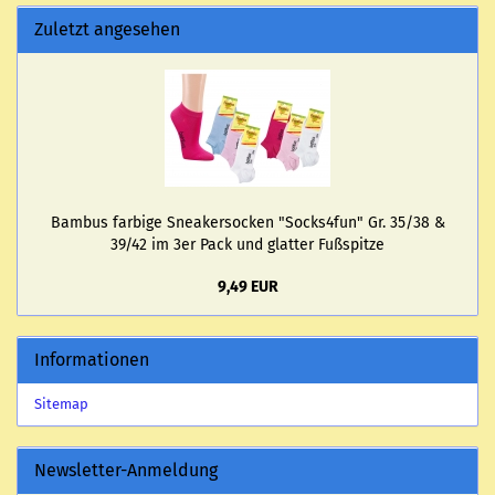
Zuletzt angesehen
Bam­bus far­bi­ge Snea­ker­so­cken "Socks4fun" Gr. 35/38 &
39/42 im 3er Pack und glat­ter Fuß­spit­ze
9,49 EUR
Informationen
Sitemap
Newsletter-Anmeldung