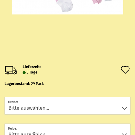
Lieferzeit:
A
3 Tage
d
Lagerbestand:
29
Pack
M
Größe:
Farbe: