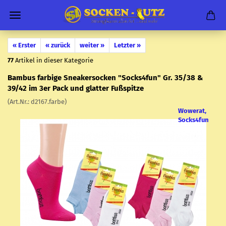
« Erster
« zurück
weiter »
Letzter »
77
Artikel in dieser Kategorie
Bam­bus far­bi­ge Snea­ker­so­cken "Socks4fun" Gr. 35/38 &
39/42 im 3er Pack und glat­ter Fuß­spit­ze
(Art.Nr.:
d2167.farbe
)
Wowerat,
Socks4fun