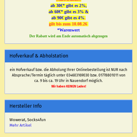
ab 30€* gibt es 2%,
ab 60€* gibt es 3% &
ab 90€ gibt es 4%
.
gilt bis zum 10.08.26
*Warenwert
Der Rabatt wird am Ende automatisch abgezogen
Hofverkauf & Abholstation
ein Hofverkauf bzw. die Abholung Ihrer Onlinebestellung ist NUR nach
Absprache/Termin täglich unter 034603169030 bzw. 01778801011 von
ca. 9 bis ca. 19 Uhr in Nauendorf möglich.
Wir haben KEINEN Laden!
Hersteller Info
Wowerat, Socks4fun
Mehr Artikel