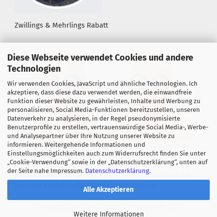
Zwillings & Mehrlings Rabatt
Diese Webseite verwendet Cookies und andere
Technologien
Wir verwenden Cookies, JavaScript und ähnliche Technologien. Ich
akzeptiere, dass diese dazu verwendet werden, die einwandfreie
Funktion dieser Website zu gewährleisten, Inhalte und Werbung zu
personalisieren, Social Media-Funktionen bereitzustellen, unseren
Datenverkehr zu analysieren, in der Regel pseudonymisierte
Benutzerprofile zu erstellen, vertrauenswürdige Social Media-, Werbe-
und Analysepartner über Ihre Nutzung unserer Website zu
informieren. Weitergehende Informationen und
Für alle Zwillings- &, Mehrlingseltern sowie kinderreiche
Einstellungsmöglichkeiten auch zum Widerrufsrecht finden Sie unter
Familien mit mind. 3 eigenen Kindern bis 18 Jahre! gewähren
„Cookie-Verwendung“ sowie in der „Datenschutzerklärung“, unten auf
wir einen "Zwillingsrabatt" in Höhe von mind. 5%* auf Ihre
der Seite nahe Impressum.
Datenschutzerklärung
.
Bestellungen (*auf Nachweis). Weitere Infos erhalten Sie
über das Kontaktformular oder Servicetelefon.
Alle Akzeptieren
Shopping Cart Software
by Gambio.com © 2026
Weitere Informationen