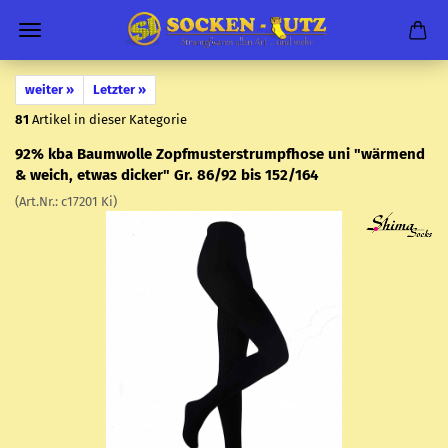
weiter »
Letzter »
81
Artikel in dieser Kategorie
92% kba Baum­wol­le Zopf­mus­ter­strumpf­ho­se uni "wär­mend
& weich, etwas di­cker" Gr. 86/92 bis 152/164
(Art.Nr.:
c17201 Ki
)