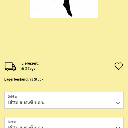
Lieferzeit:
A
3 Tage
d
Lagerbestand:
93
Stück
M
Größe:
Farbe: