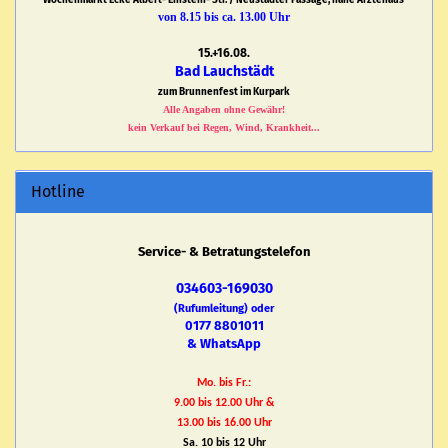
Wochenmarkt Ecke Albert- Einstein- Str. / Neustädter Passage, nähe Ärztehaus
von 8.15 bis ca. 13.00 Uhr
15.+16.08.
Bad Lauchstädt
zum Brunnenfest im Kurpark
Alle Angaben ohne Gewähr!
kein Verkauf bei Regen, Wind, Krankheit...
Hotline
Service- & Betratungstelefon
034603-169030
(Rufumleitung) oder
0177 8801011
& WhatsApp
Mo. bis Fr.:
9.00 bis 12.00 Uhr &
13.00 bis 16.00 Uhr
Sa. 10 bis 12 Uhr