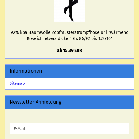
92% kba Baum­wol­le Zopf­mus­ter­strumpf­ho­se uni "wär­mend
& weich, etwas di­cker" Gr. 86/92 bis 152/164
ab 15,89 EUR
Informationen
Sitemap
Newsletter-Anmeldung
WEITER
E-
ZUR
Mail
NEWSLETTER-