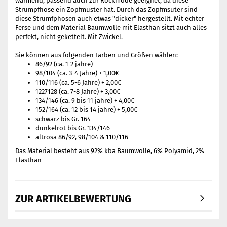
wärmend, passend auch zur Rockmode geeignet, da diese
Strumpfhose ein Zopfmuster hat. Durch das Zopfmsuter sind
diese Strumfphosen auch etwas "dicker" hergestellt. Mit echter
Ferse und dem Material Baumwolle mit Elasthan sitzt auch alles
perfekt, nicht gekettelt. Mit Zwickel.
Sie können aus folgenden Farben und Größen wählen:
86/92 (ca. 1-2 jahre)
98/104 (ca. 3-4 Jahre) + 1,00€
110/116 (ca. 5-6 Jahre) + 2,00€
1227128 (ca. 7-8 Jahre) + 3,00€
134/146 (ca. 9 bis 11 jahre) + 4,00€
152/164 (ca. 12 bis 14 jahre) + 5,00€
schwarz bis Gr. 164
dunkelrot bis Gr. 134/146
altrosa 86/92, 98/104 & 110/116
Das Material besteht aus 92% kba Baumwolle, 6% Polyamid, 2%
Elasthan
ZUR ARTIKELBEWERTUNG