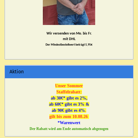
Wir versenden von Mo. bis Fr.
mit DHL
Der Mindestbestellwert beträgt 5,95€
Aktion
Unser Sommer
Staffelrabatt:
ab 30€* gibt es 2%,
ab 60€* gibt es 3% &
ab 90€ gibt es 4%
.
gilt bis zum 10.08.26
*Warenwert
Der Rabatt wird am Ende automatisch abgezogen