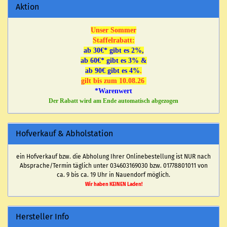
Aktion
Unser Sommer
Staffelrabatt:
ab 30€* gibt es 2%,
ab 60€* gibt es 3% &
ab 90€ gibt es 4%
.
gilt bis zum 10.08.26
*Warenwert
Der Rabatt wird am Ende automatisch abgezogen
Hofverkauf & Abholstation
ein Hofverkauf bzw. die Abholung Ihrer Onlinebestellung ist NUR nach
Absprache/Termin täglich unter 034603169030 bzw. 01778801011 von
ca. 9 bis ca. 19 Uhr in Nauendorf möglich.
Wir haben KEINEN Laden!
Hersteller Info