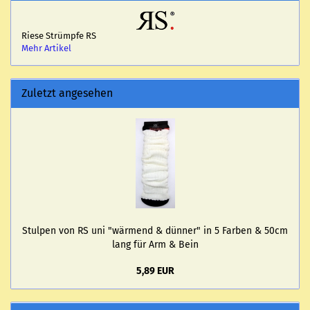
Riese Strümpfe RS
Mehr Artikel
Zuletzt angesehen
Stul­pen von RS uni "wär­mend & dün­ner" in 5 Far­ben & 50cm
lang für Arm & Bein
5,89 EUR