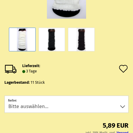
Lieferzeit:
A
3 Tage
d
Lagerbestand:
11
Stück
M
Farbe:
5,89 EUR
inkl. 19% MwSt. zzgl.
Versand