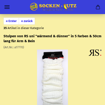
« Erster
« zurück
35
Artikel in dieser Kategorie
Stul­pen von RS uni "wär­mend & dün­ner" in 5 Far­ben & 50cm
lang für Arm & Bein
(Art.Nr.:
a17770
)