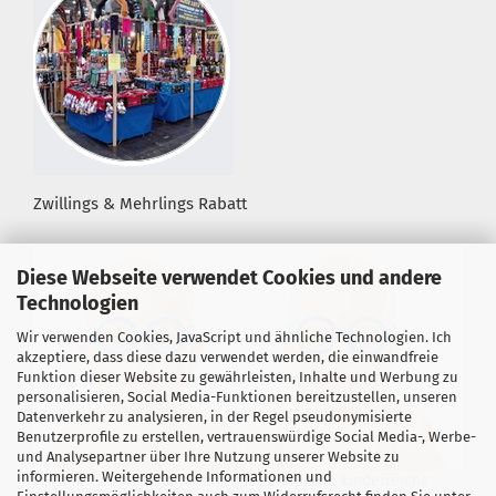
Zwillings & Mehrlings Rabatt
Diese Webseite verwendet Cookies und andere
Technologien
Wir verwenden Cookies, JavaScript und ähnliche Technologien. Ich
akzeptiere, dass diese dazu verwendet werden, die einwandfreie
Funktion dieser Website zu gewährleisten, Inhalte und Werbung zu
personalisieren, Social Media-Funktionen bereitzustellen, unseren
Datenverkehr zu analysieren, in der Regel pseudonymisierte
Benutzerprofile zu erstellen, vertrauenswürdige Social Media-, Werbe-
und Analysepartner über Ihre Nutzung unserer Website zu
informieren. Weitergehende Informationen und
Für alle Zwillings- &, Mehrlingseltern sowie kinderreiche