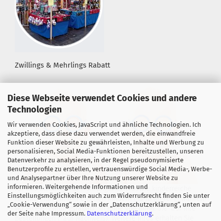
Zwillings & Mehrlings Rabatt
Diese Webseite verwendet Cookies und andere
Technologien
Wir verwenden Cookies, JavaScript und ähnliche Technologien. Ich
akzeptiere, dass diese dazu verwendet werden, die einwandfreie
Funktion dieser Website zu gewährleisten, Inhalte und Werbung zu
personalisieren, Social Media-Funktionen bereitzustellen, unseren
Datenverkehr zu analysieren, in der Regel pseudonymisierte
Benutzerprofile zu erstellen, vertrauenswürdige Social Media-, Werbe-
und Analysepartner über Ihre Nutzung unserer Website zu
informieren. Weitergehende Informationen und
Für alle Zwillings- &, Mehrlingseltern sowie kinderreiche
Einstellungsmöglichkeiten auch zum Widerrufsrecht finden Sie unter
Familien mit mind. 3 eigenen Kindern bis 18 Jahre! gewähren
„Cookie-Verwendung“ sowie in der „Datenschutzerklärung“, unten auf
wir einen "Zwillingsrabatt" in Höhe von mind. 5%* auf Ihre
der Seite nahe Impressum.
Datenschutzerklärung
.
Bestellungen (*auf Nachweis). Weitere Infos erhalten Sie