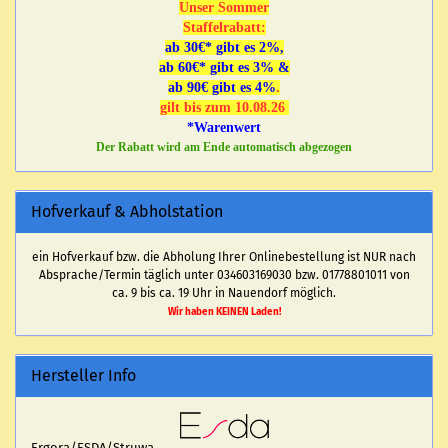
Unser Sommer
Staffelrabatt:
ab 30€* gibt es 2%,
ab 60€* gibt es 3% &
ab 90€ gibt es 4%
.
gilt bis zum 10.08.26
*Warenwert
Der Rabatt wird am Ende automatisch abgezogen
Hofverkauf & Abholstation
ein Hofverkauf bzw. die Abholung Ihrer Onlinebestellung ist NUR nach
Absprache/Termin täglich unter 034603169030 bzw. 01778801011 von
ca. 9 bis ca. 19 Uhr in Nauendorf möglich.
Wir haben KEINEN Laden!
Hersteller Info
Ergora/ESDA/Struwa