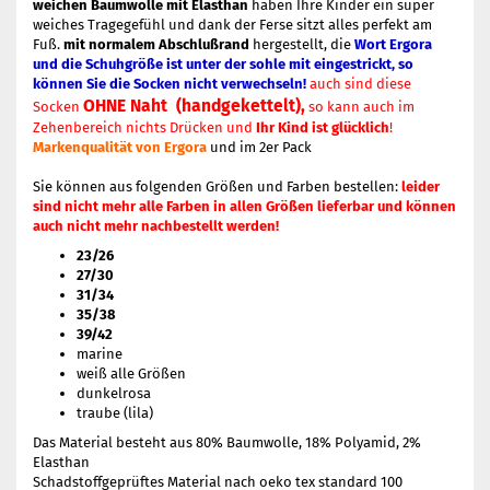
weichen Baumwolle mit Elasthan
haben Ihre Kinder ein super
weiches Tragegefühl und dank der Ferse sitzt alles perfekt am
Fuß.
mit normalem Abschlußrand
hergestellt, die
Wort Ergora
und die Schuhgröße ist unter der sohle mit eingestrickt, so
können Sie die Socken nicht verwechseln!
auch sind diese
OHNE Naht (handgekettelt),
Socken
so kann auch im
Zehenbereich nichts Drücken und
Ihr Kind ist glücklich
!
Markenqualität von Ergora
und im 2er Pack
Sie können aus folgenden Größen und Farben bestellen:
leider
sind nicht mehr alle Farben in allen Größen lieferbar und können
auch nicht mehr nachbestellt werden!
23/26
27/30
31/34
35/38
39/42
marine
weiß alle Größen
dunkelrosa
traube (lila)
Das Material besteht aus 80% Baumwolle, 18% Polyamid, 2%
Elasthan
Schadstoffgeprüftes Material nach oeko tex standard 100