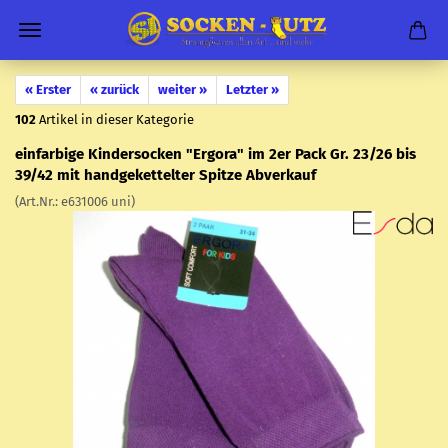
« Erster
« zurück
weiter »
Letzter »
102
Artikel in dieser Kategorie
ein­far­bi­ge Kin­der­so­cken "Er­go­ra" im 2er Pack Gr. 23/26 bis
39/42 mit hand­ge­ket­tel­ter Spit­ze Ab­ver­kauf
(Art.Nr.:
e631006 uni
)