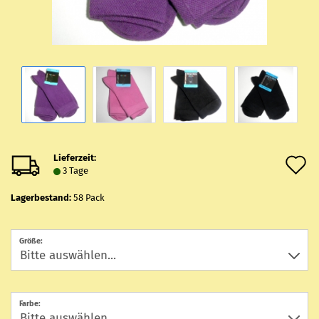
Lieferzeit:
A
3 Tage
d
Lagerbestand:
58
Pack
M
Größe:
Farbe: