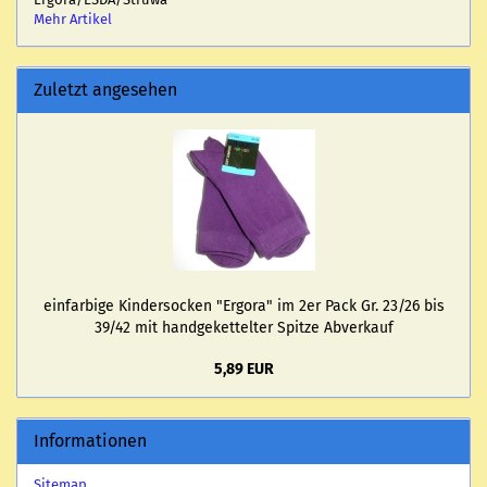
Mehr Artikel
Zuletzt angesehen
ein­far­bi­ge Kin­der­so­cken "Er­go­ra" im 2er Pack Gr. 23/26 bis
39/42 mit hand­ge­ket­tel­ter Spit­ze Ab­ver­kauf
5,89 EUR
Informationen
Sitemap