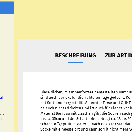
BESCHREIBUNG
ZUR ARTI
Diese dicken, mit Innenfrottee hergestellten Bambus
sind auch perfekt für die kühleren Tage gedacht. Ko
er!
mit Softrand hergestellt! Mit echter Ferse und OHN
da auch nichts drücken und ist auch für Diabetiker 
Material Bambus mit Elasthan gibt die Socken auch 
cht
bis ca. 35cm und die Schafthöhe beträgt ca. 18 bis 20 
der
schadstoffgeprüftes Material nach oeko tex standard
Socke mit eingesteickt und kann somit nicht mehr v