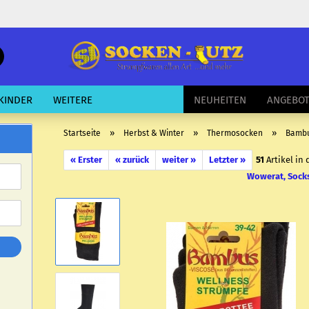
schnelle
Suche
E-Mail
KINDER
WEITERE
NEUHEITEN
ANGEBO
Passwort
»
»
»
Startseite
Herbst & Winter
Thermosocken
Bambu
« Erster
« zurück
weiter »
Letzter »
51
Artikel in 
Wowerat, Sock
Konto erstellen
Passwort vergessen?