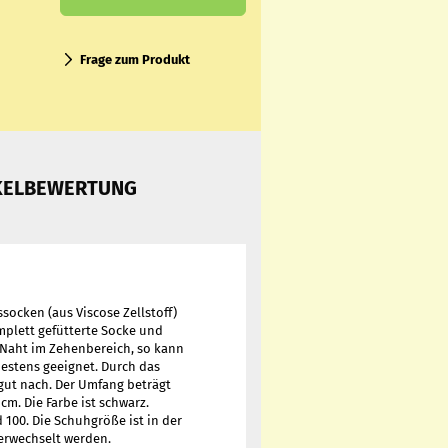
Frage zum Produkt
KELBEWERTUNG
socken (aus Viscose Zellstoff)
mplett gefütterte Socke und
E Naht im Zehenbereich, so kann
bestens geeignet. Durch das
gut nach. Der Umfang beträgt
cm. Die Farbe ist schwarz.
 100. Die Schuhgröße ist in der
erwechselt werden.