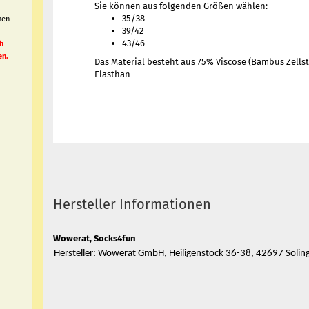
Sie können aus folgenden Größen wählen:
35/38
nen
39/42
h
43/46
h
en.
Das Material besteht aus 75% Viscose (Bambus Zellst
Elasthan
Hersteller Informationen
Wowerat, Socks4fun
Hersteller: Wowerat GmbH, Heiligenstock 36-38, 42697 Soli