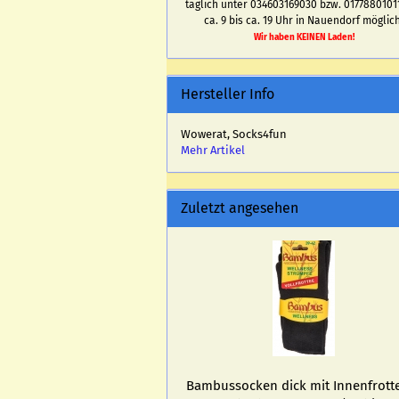
täglich unter 034603169030 bzw. 0177880101
ca. 9 bis ca. 19 Uhr in Nauendorf möglich
Wir haben KEINEN Laden!
Hersteller Info
Wowerat, Socks4fun
Mehr Artikel
Zuletzt angesehen
Bam­bus­so­cken dick mit In­nen­frot­