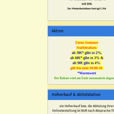
mit DHL
Der Mindestbestellwert beträgt 5,95€
Aktion
Unser Sommer
Staffelrabatt:
ab 30€* gibt es 2%,
ab 60€* gibt es 3% &
ab 90€ gibt es 4%
.
gilt bis zum 10.08.26
*Warenwert
Der Rabatt wird am Ende automatisch abgez
Hofverkauf & Abholstation
ein Hofverkauf bzw. die Abholung Ihre
Onlinebestellung ist NUR nach Absprache/T