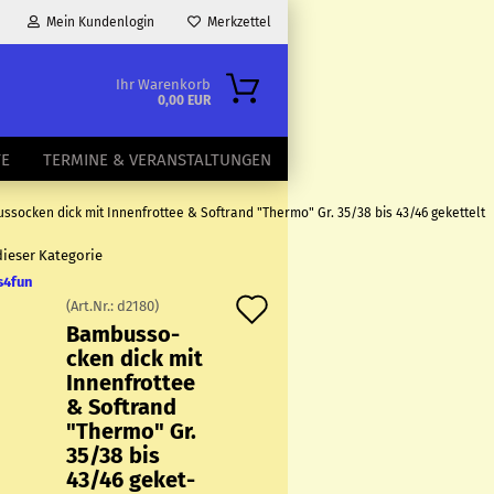
Mein Kundenlogin
Merkzettel
Ihr Warenkorb
0,00 EUR
TE
TERMINE & VERANSTALTUNGEN
ssocken dick mit Innenfrottee & Softrand "Thermo" Gr. 35/38 bis 43/46 gekettelt
dieser Kategorie
s4fun
Auf
(Art.Nr.:
d2180
)
Bam­bus­so­
den
cken dick mit
Merkzettel
In­nen­frot­tee
& Softrand
"Ther­mo" Gr.
35/38 bis
43/46 ge­ket­