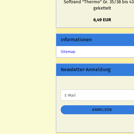
Softrand "Ther­mo" Gr. 35/38 bis 4
ge­ket­telt
6,49 EUR
Informationen
Sitemap
Newsletter-Anmeldung
WEITER
E-
ZUR
Mail
NEWSLETTER-
ANMELDUNG
ANMELDEN