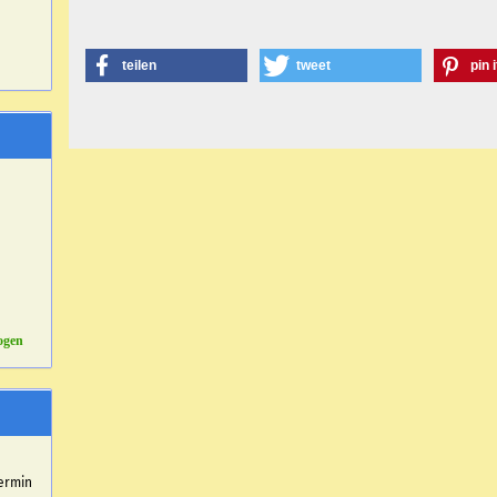
teilen
tweet
pin i
ogen
r
ermin