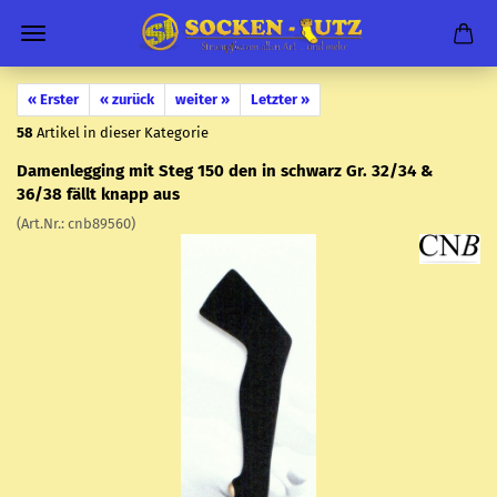
« Erster
« zurück
weiter »
Letzter »
58
Artikel in dieser Kategorie
Da­men­leg­ging mit Steg 150 den in schwarz Gr. 32/34 &
36/38 fällt knapp aus
(Art.Nr.:
cnb89560
)