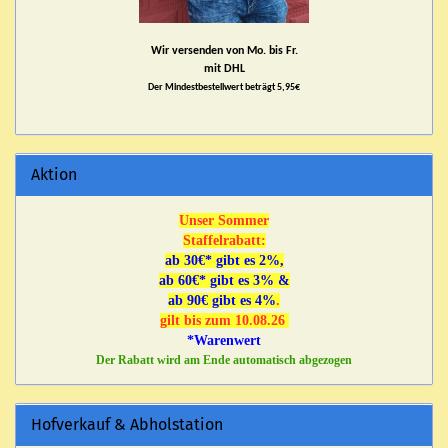
Wir versenden von Mo. bis Fr.
mit DHL
Der Mindestbestellwert beträgt 5,95€
Aktion
Unser Sommer
Staffelrabatt:
ab 30€* gibt es 2%,
ab 60€* gibt es 3% &
ab 90€ gibt es 4%
.
gilt bis zum 10.08.26
*Warenwert
Der Rabatt wird am Ende automatisch abgezogen
Hofverkauf & Abholstation