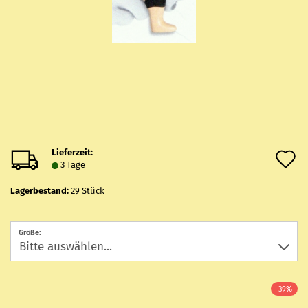
Lieferzeit:
A
3 Tage
d
Lagerbestand:
29
Stück
M
Größe:
-39%