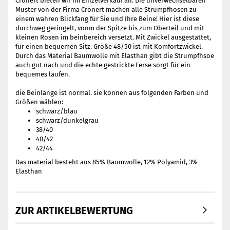
Crönert bieten wir im Einzelverkauf an. Die unverwechselbaren
Muster von der Firma Crönert machen alle Strumpfhosen zu
einem wahren Blickfang für Sie und Ihre Beine! Hier ist diese
durchweg geringelt, vonm der Spitze bis zum Oberteil und mit
kleinen Rosen im beinbereich versetzt. Mit Zwickel ausgestattet,
für einen bequemen Sitz. Größe 48/50 ist mit Komfortzwickel.
Durch das Material Baumwolle mit Elasthan gibt die Strumpfhsoe
auch gut nach und die echte gestrickte Ferse sorgt für ein
bequemes laufen.
die Beinlänge ist normal. sie können aus folgenden Farben und
Größen wählen:
schwarz/blau
schwarz/dunkelgrau
​38/40
40/42
42/44
Das material besteht aus 85% Baumwolle, 12% Polyamid, 3%
Elasthan
ZUR ARTIKELBEWERTUNG