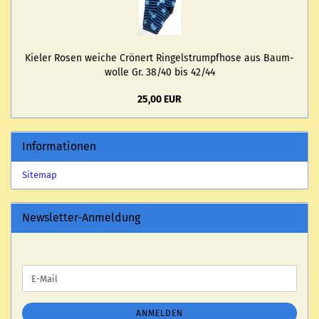
Kie­ler Rosen wei­che Crö­nert Rin­gel­strumpf­ho­se aus Baum­
wol­le Gr. 38/40 bis 42/44
25,00 EUR
Informationen
Sitemap
Newsletter-Anmeldung
WEITER
E-
ZUR
Mail
NEWSLETTER-
ANMELDUNG
ANMELDEN