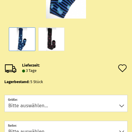
Lieferzeit:
A
3 Tage
d
Lagerbestand:
5
Stück
M
Größe:
Farbe: