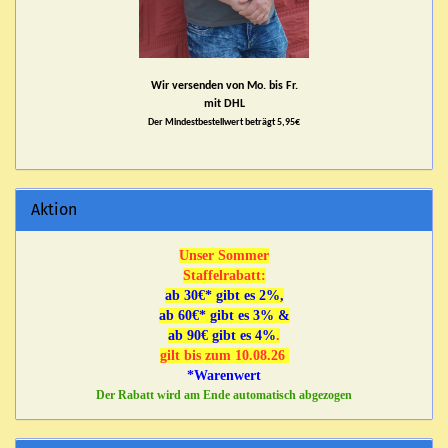
Wir versenden von Mo. bis Fr.
mit DHL
Der Mindestbestellwert beträgt 5,95€
Aktion
Unser Sommer
Staffelrabatt:
ab 30€* gibt es 2%,
ab 60€* gibt es 3% &
ab 90€ gibt es 4%
.
gilt bis zum 10.08.26
*Warenwert
Der Rabatt wird am Ende automatisch abgezogen