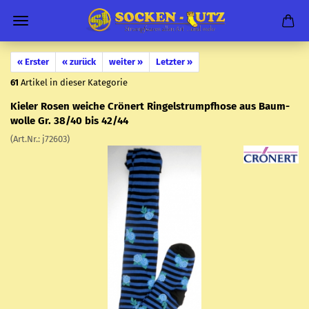
« Erster
« zurück
weiter »
Letzter »
61
Artikel in dieser Kategorie
Kie­ler Rosen wei­che Crö­nert Rin­gel­strumpf­ho­se aus Baum­
wol­le Gr. 38/40 bis 42/44
(Art.Nr.:
j72603
)