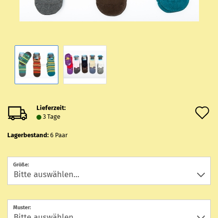
Lieferzeit:
A
3 Tage
d
Lagerbestand:
6
Paar
M
Größe:
Muster: