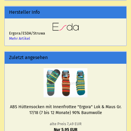
Hersteller Info
Ergora/ESDA/Struwa
Mehr Artikel
Zuletzt angesehen
ABS Hüt­ten­so­cken mit In­nen­frot­tee "Er­go­ra" Lok & Maus Gr.
17/18 (7 bis 12 Mo­na­te) 90% Baum­wol­le
alte Preis 7,49 EUR
Nur 5,95 EUR