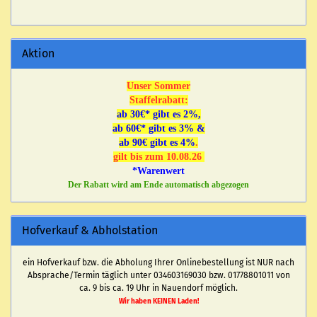
Aktion
Unser Sommer
Staffelrabatt:
ab 30€* gibt es 2%,
ab 60€* gibt es 3% &
ab 90€ gibt es 4%
.
gilt bis zum 10.08.26
*Warenwert
Der Rabatt wird am Ende automatisch abgezogen
Hofverkauf & Abholstation
ein Hofverkauf bzw. die Abholung Ihrer Onlinebestellung ist NUR nach
Absprache/Termin täglich unter 034603169030 bzw. 01778801011 von
ca. 9 bis ca. 19 Uhr in Nauendorf möglich.
Wir haben KEINEN Laden!