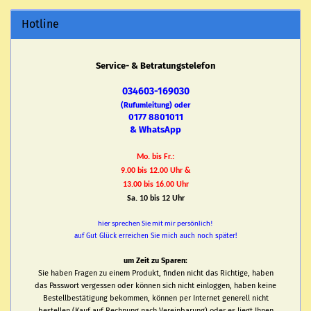
Hotline
Service- & Betratungstelefon
034603-169030
(Rufumleitung) oder
0177 8801011
& WhatsApp
Mo. bis Fr.:
9.00 bis 12.00 Uhr &
13.00 bis 16.00 Uhr
Sa. 10 bis 12 Uhr
hier sprechen Sie mit mir persönlich!
auf Gut Glück erreichen Sie mich auch noch später!
um Zeit zu Sparen:
Sie haben Fragen zu einem Produkt, finden nicht das Richtige, haben
das Passwort vergessen oder können sich nicht einloggen, haben keine
Bestellbestätigung bekommen, können per Internet generell nicht
bestellen (Kauf auf Rechnung nach Vereinbarung) oder es liegt Ihnen