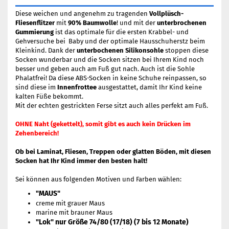
Diese weichen und angenehm zu tragenden
Vollplüsch-
Fliesenflitzer
mit
90% Baumwolle
! und mit der
unterbrochenen
Gummierung
ist das optimale für die ersten Krabbel- und
Gehversuche bei Baby und der optimale Hausschuherstz beim
Kleinkind. Dank der
unterbochenen Silikonsohle
stoppen diese
Socken wunderbar und die Socken sitzen bei Ihrem Kind noch
besser und geben auch am Fuß gut nach. Auch ist die Sohle
Phalatfrei! Da diese ABS-Socken in keine Schuhe reinpassen, so
sind diese im
Innenfrottee
ausgestattet, damit Ihr Kind keine
kalten Füße bekommt.
Mit der echten gestrickten Ferse sitzt auch alles perfekt am Fuß.
OHNE Naht (gekettelt), somit gibt es auch kein Drücken im
Zehenbereich!
Ob bei Laminat, Fliesen, Treppen oder glatten Böden, mit diesen
Socken hat Ihr Kind immer den besten halt!
Sei können aus folgenden Motiven und Farben wählen:
"MAUS"
creme mit grauer Maus
marine mit brauner Maus
"Lok" nur Größe 74/80 (17/18) (7 bis 12 Monate)