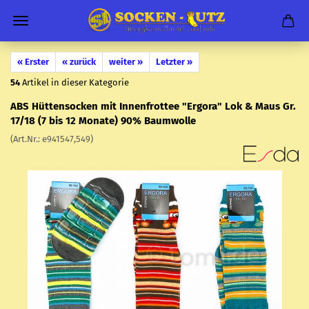
« Erster
« zurück
weiter »
Letzter »
54
Artikel in dieser Kategorie
ABS Hüt­ten­so­cken mit In­nen­frot­tee "Er­go­ra" Lok & Maus Gr.
17/18 (7 bis 12 Mo­na­te) 90% Baum­wol­le
(Art.Nr.:
e941547,549
)