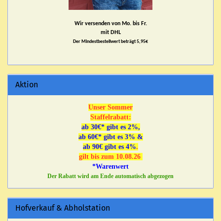
Wir versenden von Mo. bis Fr.
mit DHL
Der Mindestbestellwert beträgt 5,95€
Aktion
Unser Sommer
Staffelrabatt:
ab 30€* gibt es 2%,
ab 60€* gibt es 3% &
ab 90€ gibt es 4%
.
gilt bis zum 10.08.26
*Warenwert
Der Rabatt wird am Ende automatisch abgezogen
Hofverkauf & Abholstation