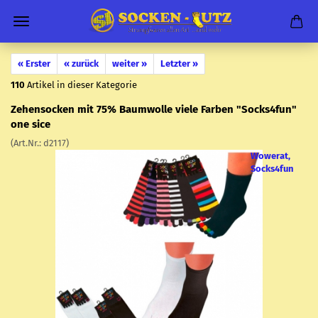
« Erster
« zurück
weiter »
Letzter »
110
Artikel in dieser Kategorie
Ze­hen­so­cken mit 75% Baum­wol­le viele Far­ben "Socks4fun"
one sice
(Art.Nr.:
d2117
)
Wowerat,
Socks4fun