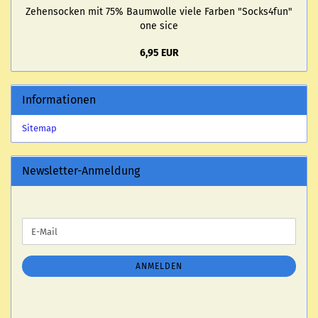
Ze­hen­so­cken mit 75% Baum­wol­le viele Far­ben "Socks4fun"
one sice
6,95 EUR
Informationen
Sitemap
Newsletter-Anmeldung
WEITER
E-
ZUR
Mail
NEWSLETTER-
ANMELDUNG
ANMELDEN