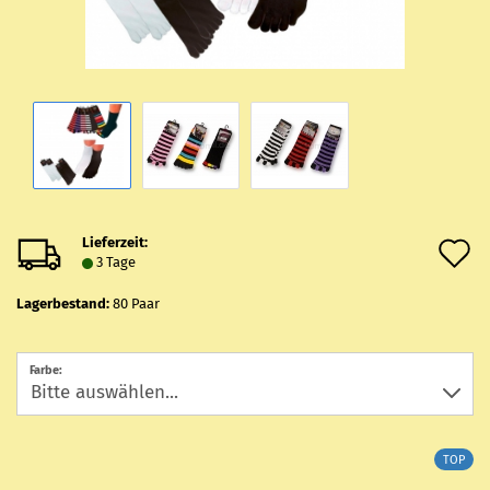
Lieferzeit:
A
3 Tage
d
Lagerbestand:
80
Paar
M
Farbe:
TOP