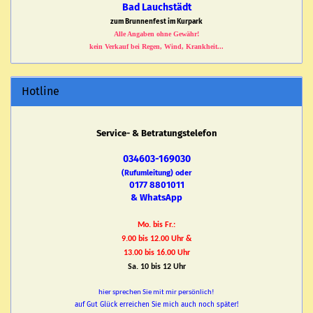
Bad Lauchstädt
zum Brunnenfest im Kurpark
Alle Angaben ohne Gewähr!
kein Verkauf bei Regen, Wind, Krankheit...
Hotline
Service- & Betratungstelefon
034603-169030
(Rufumleitung) oder
0177 8801011
& WhatsApp
Mo. bis Fr.:
9.00 bis 12.00 Uhr &
13.00 bis 16.00 Uhr
Sa. 10 bis 12 Uhr
hier sprechen Sie mit mir persönlich!
auf Gut Glück erreichen Sie mich auch noch später!