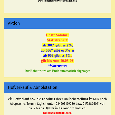
Der Mindestbestellwert beträgt 5,95€
Aktion
Unser Sommer
Staffelrabatt:
ab 30€* gibt es 2%,
ab 60€* gibt es 3% &
ab 90€ gibt es 4%
.
gilt bis zum 10.08.26
*Warenwert
Der Rabatt wird am Ende automatisch abgezogen
Hofverkauf & Abholstation
ein Hofverkauf bzw. die Abholung Ihrer Onlinebestellung ist NUR nach
Absprache/Termin täglich unter 034603169030 bzw. 01778801011 von
ca. 9 bis ca. 19 Uhr in Nauendorf möglich.
Wir haben KEINEN Laden!