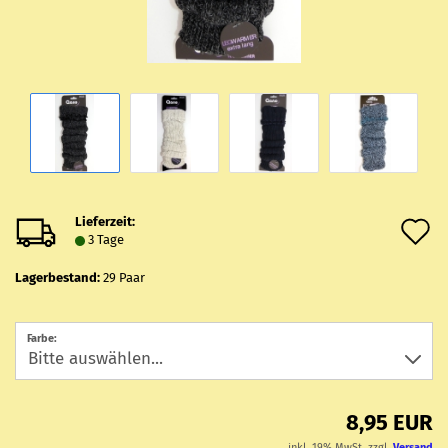
Lieferzeit:
A
3 Tage
d
Lagerbestand:
29
Paar
M
Farbe:
8,95 EUR
inkl. 19% MwSt. zzgl.
Versand