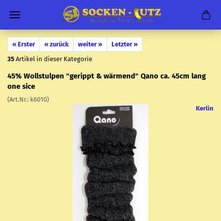
« Erster
« zurück
weiter »
Letzter »
35
Artikel in dieser Kategorie
45% Woll­stul­pen "ge­rippt & wär­mend" Qano ca. 45cm lang
one sice
(Art.Nr.:
k6010
)
Kerlin