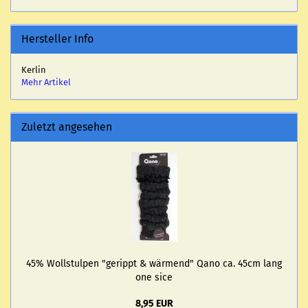
Hersteller Info
Kerlin
Mehr Artikel
Zuletzt angesehen
45% Woll­stul­pen "ge­rippt & wär­mend" Qano ca. 45cm lang
one sice
8,95 EUR