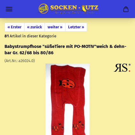
« Erster
« zurück
weiter »
Letzter »
81
Artikel in dieser Kategorie
Ba­by­strumpf­ho­se "sü­ße­Tie­re mit PO-​MOTIV"weich & dehn­
bar Gr. 62/68 bis 80/86
(Art.Nr.:
a26024.0
)