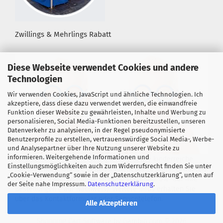
Zwillings & Mehrlings Rabatt
Diese Webseite verwendet Cookies und andere
Technologien
Wir verwenden Cookies, JavaScript und ähnliche Technologien. Ich
akzeptiere, dass diese dazu verwendet werden, die einwandfreie
Funktion dieser Website zu gewährleisten, Inhalte und Werbung zu
personalisieren, Social Media-Funktionen bereitzustellen, unseren
Datenverkehr zu analysieren, in der Regel pseudonymisierte
Benutzerprofile zu erstellen, vertrauenswürdige Social Media-, Werbe-
und Analysepartner über Ihre Nutzung unserer Website zu
informieren. Weitergehende Informationen und
Für alle Zwillings- &, Mehrlingseltern sowie kinderreiche
Einstellungsmöglichkeiten auch zum Widerrufsrecht finden Sie unter
Familien mit mind. 3 eigenen Kindern bis 18 Jahre! gewähren
„Cookie-Verwendung“ sowie in der „Datenschutzerklärung“, unten auf
wir einen "Zwillingsrabatt" in Höhe von mind. 5%* auf Ihre
der Seite nahe Impressum.
Datenschutzerklärung
.
Bestellungen (*auf Nachweis). Weitere Infos erhalten Sie
über das Kontaktformular oder Servicetelefon.
Alle Akzeptieren
Shopping Cart Software
by Gambio.com © 2026