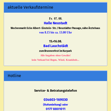
aktuelle Verkaufstermine
Fr. 07. 08.
Halle Neustadt
Wochenmarkt Ecke Albert- Einstein- Str. / Neustädter Passage, nähe Ärztehaus
von 8.15 bis ca. 13.00 Uhr
15.+16.08.
Bad Lauchstädt
zum Brunnenfest im Kurpark
Alle Angaben ohne Gewähr!
kein Verkauf bei Regen, Wind, Krankheit...
Hotline
Service- & Betratungstelefon
034603-169030
(Rufumleitung) oder
0177 8801011