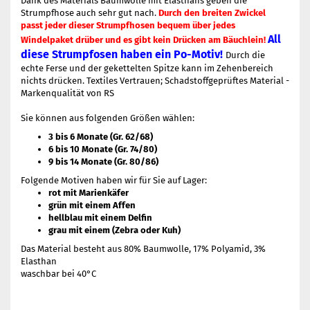
Dank des Materials Baumwolle mit Elasthans geben die
Strumpfhose auch sehr gut nach.
Durch den breiten Zwickel
passt jeder dieser Strumpfhosen bequem über jedes
All
Windelpaket drüber und es gibt kein Drücken am Bäuchlein!
diese Strumpfosen haben ein Po-Motiv!
Durch die
echte Ferse und der gekettelten Spitze kann im Zehenbereich
nichts drücken. Textiles Vertrauen; Schadstoffgeprüftes Material -
Markenqualität von RS
Sie können aus folgenden Größen wählen:
3 bis 6 Monate (Gr. 62/68)
6 bis 10 Monate (Gr. 74/80)
9 bis 14 Monate (Gr. 80/86)
Folgende Motiven haben wir für Sie auf Lager:
rot mit Marienkäfer
grün mit einem Affen
hellblau mit einem Delfin
grau mit einem (Zebra oder Kuh)
Das Material besteht aus 80% Baumwolle, 17% Polyamid, 3%
Elasthan
waschbar bei 40°C