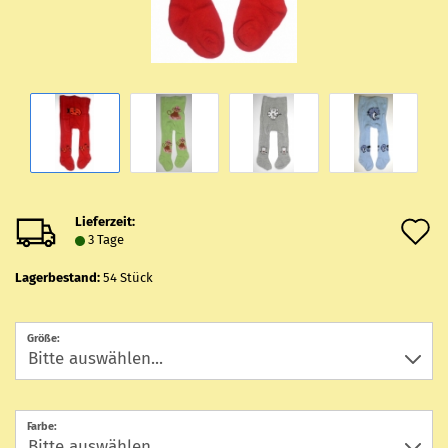
Lieferzeit:
A
3 Tage
d
Lagerbestand:
54
Stück
M
Größe:
Farbe: