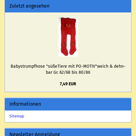
Zuletzt angesehen
Ba­by­strumpf­ho­se "sü­ße­Tie­re mit PO-​MOTIV"weich & dehn­
bar Gr. 62/68 bis 80/86
7,49 EUR
Informationen
Sitemap
Newsletter-Anmeldung