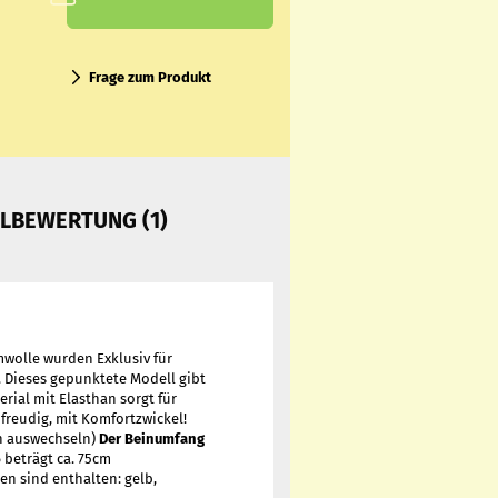
Frage zum Produkt
ELBEWERTUNG (1)
wolle wurden Exklusiv für
n. Dieses gepunktete Modell gibt
rial mit Elasthan sorgt für
freudig, mit Komfortzwickel!
h auswechseln)
Der Beinumfang
6 beträgt ca. 75cm
en sind enthalten: gelb,