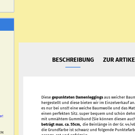
BESCHREIBUNG
ZUR ARTIK
Diese
gepunkteten Damenleggings
aus weicher Baum
hergestellt und diese bieten wir im Einzelverkauf a
es nur bei uns!!! eine weiche Baumwolle und das Mate
einen perfekten Sitz. super bequem und schön dehn
er!
mit umnähtem Gummibund (Sie können diesen auc
beträgt max. ca. 55cm,
die Beinlänge in der Gr. 44/4
die Grundfarbe ist schwarz und folgende Punktefarb
cht