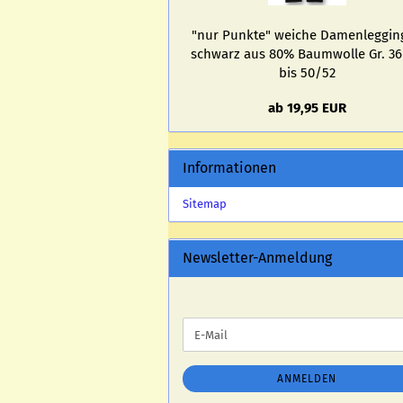
"nur Punk­te" wei­che Da­men­leg­gin
schwarz aus 80% Baum­wol­le Gr. 3
bis 50/52
ab 19,95 EUR
Informationen
Sitemap
Newsletter-Anmeldung
WEITER
E-
ZUR
Mail
NEWSLETTER-
ANMELDUNG
ANMELDEN