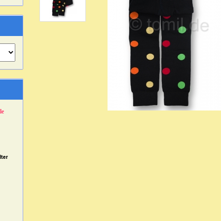
le
dter