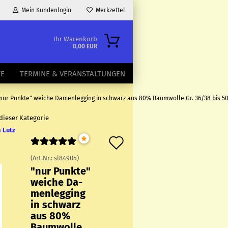
Mein Kundenlogin
Merkzettel
Ihr Warenkorb
0,00 EUR
TE
TERMINE & VERANSTALTUNGEN
nur Punkte" weiche Damenlegging in schwarz aus 80% Baumwolle Gr. 36/38 bis 5
 dieser Kategorie
 Lutz
*
Auf
den
(Art.Nr.:
sl84905
)
"nur Punk­te"
Merkzettel
wei­che Da­
men­leg­ging
in schwarz
aus 80%
Baum­wol­le