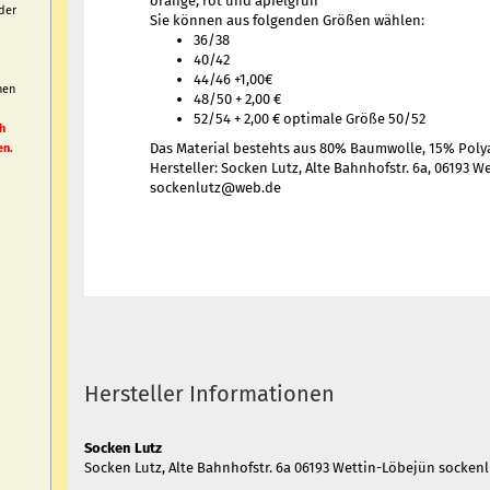
orange, rot und apfelgrün
der
Sie können aus folgenden Größen wählen:
36/38
40/42
44/46 +1,00€
nen
48/50 + 2,00 €
h
52/54 + 2,00 € optimale Größe 50/52
h
Das Material bestehts aus 80% Baumwolle, 15% Poly
en.
Hersteller: Socken Lutz, Alte Bahnhofstr. 6a, 06193 W
sockenlutz@web.de
Hersteller Informationen
Socken Lutz
Socken Lutz, Alte Bahnhofstr. 6a 06193 Wettin-Löbejün socke