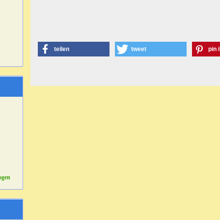
teilen
tweet
pin i
ogen