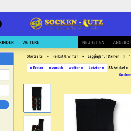
schnelle
Suche
E-Mail
KINDER
WEITERE
NEUHEITEN
ANGEBO
Passwort
»
»
»
Startseite
Herbst & Winter
Leggings für Damen
"
« Erster
« zurück
weiter »
Letzter »
58
Artikel in
Socken
Konto erstellen
Passwort vergessen?