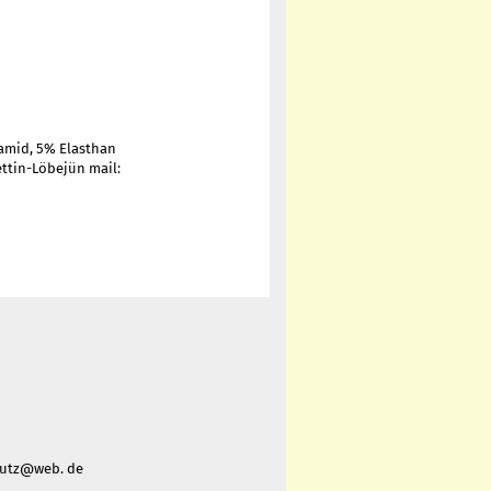
amid, 5% Elasthan
ettin-Löbejün mail:
nlutz@web. de