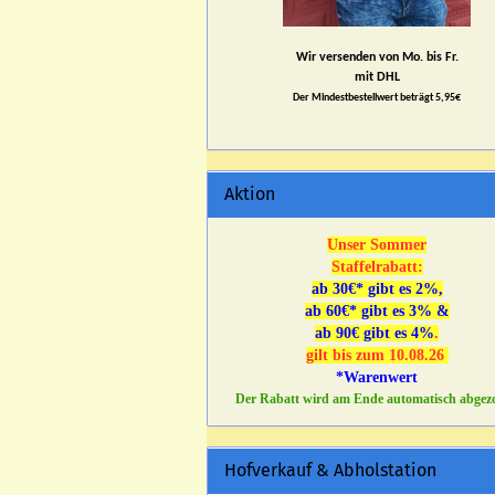
Wir versenden von Mo. bis Fr.
mit DHL
Der Mindestbestellwert beträgt 5,95€
Aktion
Unser Sommer
Staffelrabatt:
ab 30€* gibt es 2%,
ab 60€* gibt es 3% &
ab 90€ gibt es 4%
.
gilt bis zum 10.08.26
*Warenwert
Der Rabatt wird am Ende automatisch abgez
Hofverkauf & Abholstation