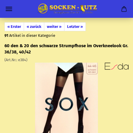
« Erster
« zurück
weiter »
Letzter »
91
Artikel in dieser Kategorie
60 den & 20 den schwar­ze Strumpf­ho­se im Over­knee­look Gr.
36/38, 40/42
(Art.Nr.:
e384
)