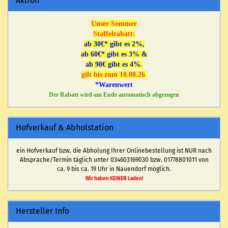
Aktion
Unser Sommer
Staffelrabatt:
ab 30€* gibt es 2%,
ab 60€* gibt es 3% &
ab 90€ gibt es 4%
.
gilt bis zum 10.08.26
*Warenwert
Der Rabatt wird am Ende automatisch abgezogen
Hofverkauf & Abholstation
ein Hofverkauf bzw. die Abholung Ihrer Onlinebestellung ist NUR nach
Absprache/Termin täglich unter 034603169030 bzw. 01778801011 von
ca. 9 bis ca. 19 Uhr in Nauendorf möglich.
Wir haben KEINEN Laden!
Hersteller Info