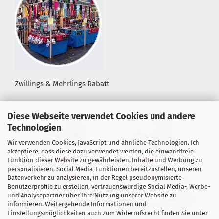
Zwillings & Mehrlings Rabatt
Diese Webseite verwendet Cookies und andere
Technologien
Wir verwenden Cookies, JavaScript und ähnliche Technologien. Ich
akzeptiere, dass diese dazu verwendet werden, die einwandfreie
Funktion dieser Website zu gewährleisten, Inhalte und Werbung zu
personalisieren, Social Media-Funktionen bereitzustellen, unseren
Datenverkehr zu analysieren, in der Regel pseudonymisierte
Benutzerprofile zu erstellen, vertrauenswürdige Social Media-, Werbe-
und Analysepartner über Ihre Nutzung unserer Website zu
informieren. Weitergehende Informationen und
Für alle Zwillings- &, Mehrlingseltern sowie kinderreiche
Einstellungsmöglichkeiten auch zum Widerrufsrecht finden Sie unter
Familien mit mind. 3 eigenen Kindern bis 18 Jahre! gewähren