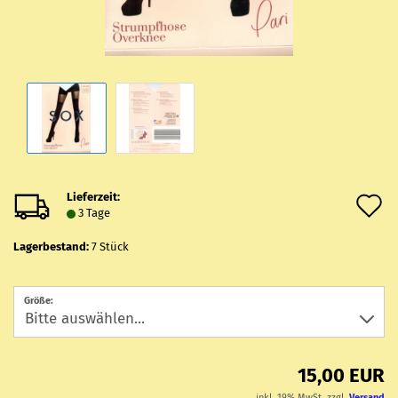
Lieferzeit:
A
3 Tage
d
Lagerbestand:
7
Stück
M
Größe:
15,00 EUR
inkl. 19% MwSt. zzgl.
Versand