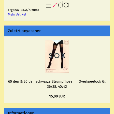
Ergora/ESDA/Struwa
Mehr Artikel
Zuletzt angesehen
60 den & 20 den schwar­ze Strumpf­ho­se im Over­knee­look Gr.
36/38, 40/42
15,00 EUR
Informationen