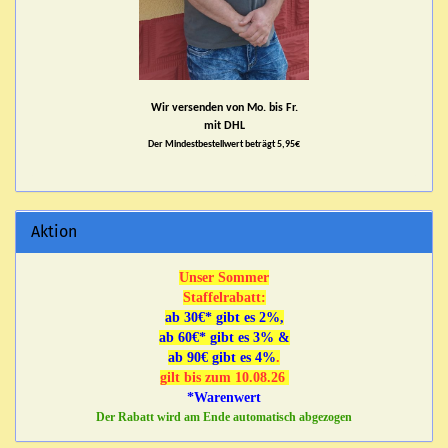
Wir versenden von Mo. bis Fr.
mit DHL
Der Mindestbestellwert beträgt 5,95€
Aktion
Unser Sommer
Staffelrabatt:
ab 30€* gibt es 2%,
ab 60€* gibt es 3% &
ab 90€ gibt es 4%
.
gilt bis zum 10.08.26
*Warenwert
Der Rabatt wird am Ende automatisch abgezogen