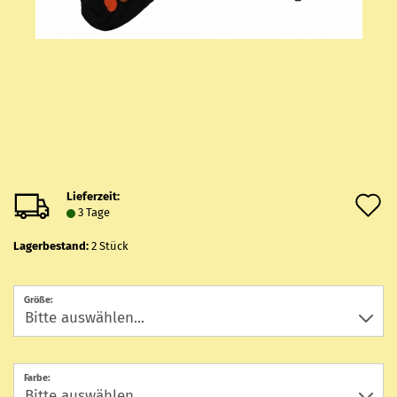
Lieferzeit:
A
3 Tage
d
Lagerbestand:
2
Stück
M
Größe:
Farbe: