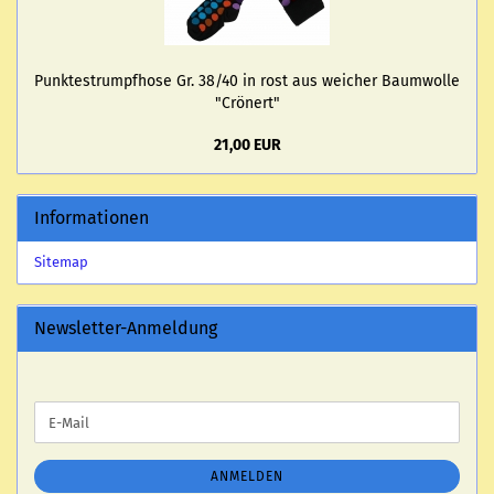
Punk­te­strumpf­ho­se Gr. 38/40 in rost aus wei­cher Baum­wol­le
"Crö­nert"
21,00 EUR
Informationen
Sitemap
Newsletter-Anmeldung
WEITER
E-
ZUR
Mail
NEWSLETTER-
ANMELDUNG
ANMELDEN