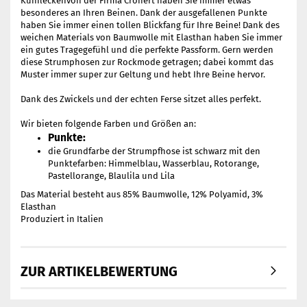
Kuhfleckenvon der Firma Crönert haben Sie immer etwas
besonderes an Ihren Beinen. Dank der ausgefallenen Punkte
haben Sie immer einen tollen Blickfang für Ihre Beine! Dank des
weichen Materials von Baumwolle mit Elasthan haben Sie immer
ein gutes Tragegefühl und die perfekte Passform. Gern werden
diese Strumphosen zur Rockmode getragen; dabei kommt das
Muster immer super zur Geltung und hebt Ihre Beine hervor.
Dank des Zwickels und der echten Ferse sitzet alles perfekt.
Wir bieten folgende Farben und Größen an:
Punkte:
die Grundfarbe der Strumpfhose ist schwarz mit den
Punktefarben: Himmelblau, Wasserblau, Rotorange,
Pastellorange, Blaulila und Lila
Das Material besteht aus 85% Baumwolle, 12% Polyamid, 3%
Elasthan
Produziert in Italien
ZUR ARTIKELBEWERTUNG