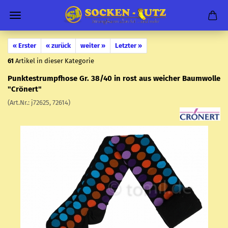
« Erster
« zurück
weiter »
Letzter »
61
Artikel in dieser Kategorie
Punk­te­strumpf­ho­se Gr. 38/40 in rost aus wei­cher Baum­wol­le
"Crö­nert"
(Art.Nr.:
j72625, 72614
)