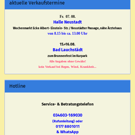
aktuelle Verkaufstermine
Fr. 07. 08.
Halle Neustadt
Wochenmarkt Ecke Albert- Einstein- Str. / Neustädter Passage, nähe Ärztehaus
von 8.15 bis ca. 13.00 Uhr
15.+16.08.
Bad Lauchstädt
zum Brunnenfest im Kurpark
Alle Angaben ohne Gewähr!
kein Verkauf bei Regen, Wind, Krankheit...
Hotline
Service- & Betratungstelefon
034603-169030
(Rufumleitung) oder
0177 8801011
& WhatsApp