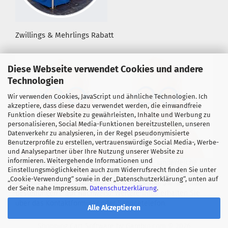
Zwillings & Mehrlings Rabatt
Diese Webseite verwendet Cookies und andere
Technologien
Wir verwenden Cookies, JavaScript und ähnliche Technologien. Ich
akzeptiere, dass diese dazu verwendet werden, die einwandfreie
Funktion dieser Website zu gewährleisten, Inhalte und Werbung zu
personalisieren, Social Media-Funktionen bereitzustellen, unseren
Datenverkehr zu analysieren, in der Regel pseudonymisierte
Benutzerprofile zu erstellen, vertrauenswürdige Social Media-, Werbe-
und Analysepartner über Ihre Nutzung unserer Website zu
informieren. Weitergehende Informationen und
Für alle Zwillings- &, Mehrlingseltern sowie kinderreiche
Einstellungsmöglichkeiten auch zum Widerrufsrecht finden Sie unter
Familien mit mind. 3 eigenen Kindern bis 18 Jahre! gewähren
„Cookie-Verwendung“ sowie in der „Datenschutzerklärung“, unten auf
wir einen "Zwillingsrabatt" in Höhe von mind. 5%* auf Ihre
der Seite nahe Impressum.
Datenschutzerklärung
.
Bestellungen (*auf Nachweis). Weitere Infos erhalten Sie
über das Kontaktformular oder Servicetelefon.
Alle Akzeptieren
Shopping Cart Software
by Gambio.com © 2026