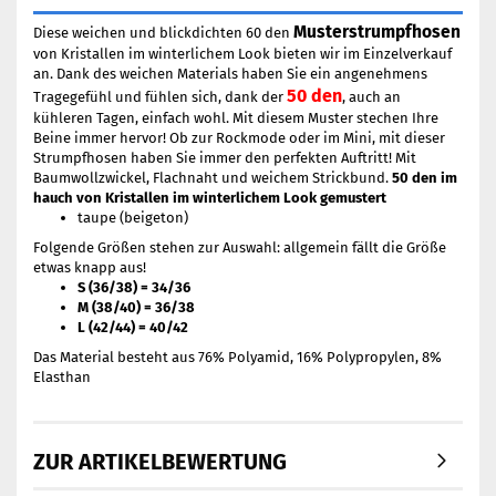
Musterstrumpfhosen
Diese weichen und blickdichten 60 den
von Kristallen im winterlichem Look bieten wir im Einzelverkauf
an. Dank des weichen Materials haben Sie ein angenehmens
50 den
Tragegefühl und fühlen sich, dank der
, auch an
kühleren Tagen, einfach wohl. Mit diesem Muster stechen Ihre
Beine immer hervor! Ob zur Rockmode oder im Mini, mit dieser
Strumpfhosen haben Sie immer den perfekten Auftritt! Mit
Baumwollzwickel, Flachnaht und weichem Strickbund.
50 den im
hauch von Kristallen im winterlichem Look gemustert
taupe (beigeton)
Folgende Größen stehen zur Auswahl: allgemein fällt die Größe
etwas knapp aus!
S (36/38) = 34/36
M (38/40) = 36/38
L (42/44) = 40/42
Das Material besteht aus 76% Polyamid, 16% Polypropylen, 8%
Elasthan
ZUR ARTIKELBEWERTUNG