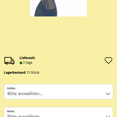
Lieferzeit:
A
3 Tage
d
Lagerbestand:
11
Stück
M
Größe:
Farbe: