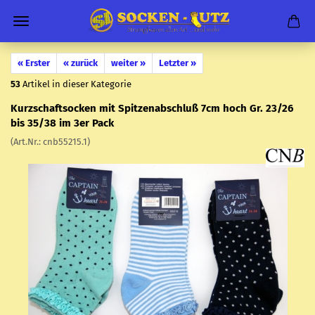
« Erster
« zurück
weiter »
Letzter »
53
Artikel in dieser Kategorie
Kurz­schaftso­cken mit Spit­zen­ab­schluß 7cm hoch Gr. 23/26
bis 35/38 im 3er Pack
(Art.Nr.:
cnb55215.1
)