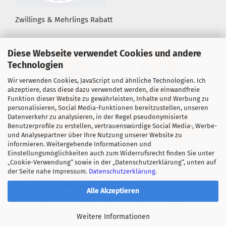
Zwillings & Mehrlings Rabatt
Diese Webseite verwendet Cookies und andere
Technologien
Wir verwenden Cookies, JavaScript und ähnliche Technologien. Ich
akzeptiere, dass diese dazu verwendet werden, die einwandfreie
Funktion dieser Website zu gewährleisten, Inhalte und Werbung zu
personalisieren, Social Media-Funktionen bereitzustellen, unseren
Datenverkehr zu analysieren, in der Regel pseudonymisierte
Benutzerprofile zu erstellen, vertrauenswürdige Social Media-, Werbe-
und Analysepartner über Ihre Nutzung unserer Website zu
informieren. Weitergehende Informationen und
Für alle Zwillings- &, Mehrlingseltern sowie kinderreiche
Einstellungsmöglichkeiten auch zum Widerrufsrecht finden Sie unter
Familien mit mind. 3 eigenen Kindern bis 18 Jahre! gewähren
„Cookie-Verwendung“ sowie in der „Datenschutzerklärung“, unten auf
wir einen "Zwillingsrabatt" in Höhe von mind. 5%* auf Ihre
der Seite nahe Impressum.
Datenschutzerklärung
.
Bestellungen (*auf Nachweis). Weitere Infos erhalten Sie
über das Kontaktformular oder Servicetelefon.
Alle Akzeptieren
Shopping Cart Software
by Gambio.com © 2026
Weitere Informationen