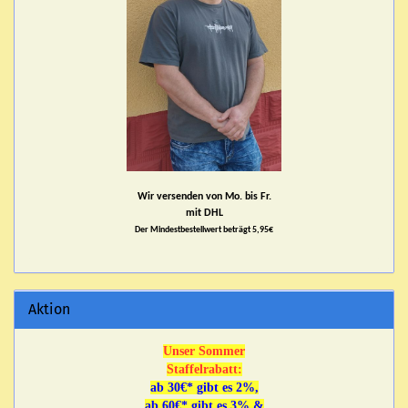
Wir versenden von Mo. bis Fr.
mit DHL
Der Mindestbestellwert beträgt 5,95€
Aktion
Unser Sommer
Staffelrabatt:
ab 30€* gibt es 2%,
ab 60€* gibt es 3% &