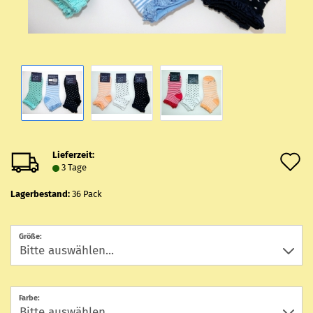
Lieferzeit:
A
3 Tage
d
Lagerbestand:
36
Pack
M
Größe:
Farbe: