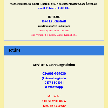
Wochenmarkt Ecke Albert- Einstein- Str. / Neustädter Passage, nähe Ärztehaus
von 8.15 bis ca. 13.00 Uhr
15.+16.08.
Bad Lauchstädt
zum Brunnenfest im Kurpark
Alle Angaben ohne Gewähr!
kein Verkauf bei Regen, Wind, Krankheit...
Hotline
Service- & Betratungstelefon
034603-169030
(Rufumleitung) oder
0177 8801011
& WhatsApp
Mo. bis Fr.:
9.00 bis 12.00 Uhr &
13.00 bis 16.00 Uhr