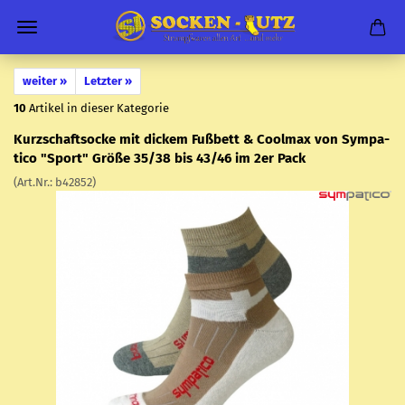
weiter »
Letzter »
10
Artikel in dieser Kategorie
Kurz­schaftso­cke mit di­ckem Fuß­bett & Cool­max von Sym­pa­
ti­co "Sport" Größe 35/38 bis 43/46 im 2er Pack
(Art.Nr.:
b42852
)