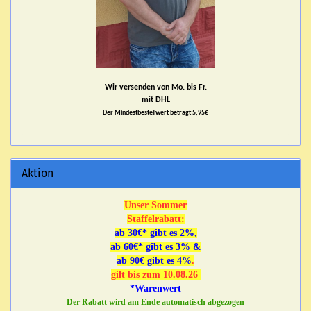
Wir versenden von Mo. bis Fr.
mit DHL
Der Mindestbestellwert beträgt 5,95€
Aktion
Unser Sommer
Staffelrabatt:
ab 30€* gibt es 2%,
ab 60€* gibt es 3% &
ab 90€ gibt es 4%
.
gilt bis zum 10.08.26
*Warenwert
Der Rabatt wird am Ende automatisch abgezogen