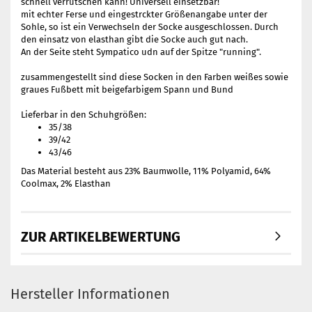
schnell verrutschen kann! Universell einsetzbar!
mit echter Ferse und eingestrckter Größenangabe unter der
Sohle, so ist ein Verwechseln der Socke ausgeschlossen. Durch
den einsatz von elasthan gibt die Socke auch gut nach.
An der Seite steht Sympatico udn auf der Spitze "running".
zusammengestellt sind diese Socken in den Farben weißes sowie
graues Fußbett mit beigefarbigem Spann und Bund
Lieferbar in den Schuhgrößen:
35/38
39/42
43/46
Das Material besteht aus 23% Baumwolle, 11% Polyamid, 64%
Coolmax, 2% Elasthan
ZUR ARTIKELBEWERTUNG
Hersteller Informationen