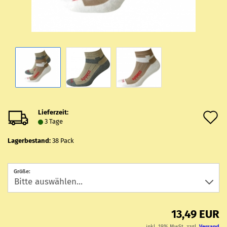
Lieferzeit:
A
3 Tage
d
Lagerbestand:
38
Pack
M
Größe:
13,49 EUR
inkl. 19% MwSt. zzgl.
Versand