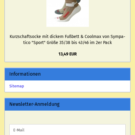
Kurz­schaftso­cke mit di­ckem Fuß­bett & Cool­max von Sym­pa­
ti­co "Sport" Größe 35/38 bis 43/46 im 2er Pack
13,49 EUR
Informationen
Sitemap
Newsletter-Anmeldung
WEITER
E-
ZUR
Mail