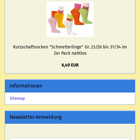
Kurz­schaftso­cken "Schmet­ter­lin­ge" Gr. 23/26 bis 31/34 im
2er Pack naht­los
6,49 EUR
Informationen
Sitemap
Newsletter-Anmeldung