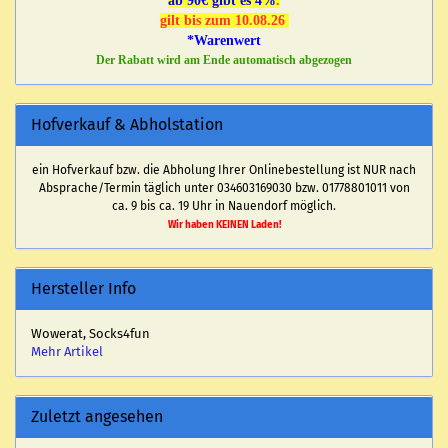
ab 90€ gibt es 4%
.
gilt bis zum 10.08.26
*Warenwert
Der Rabatt wird am Ende automatisch abgezogen
Hofverkauf & Abholstation
ein Hofverkauf bzw. die Abholung Ihrer Onlinebestellung ist NUR nach
Absprache/Termin täglich unter 034603169030 bzw. 01778801011 von
ca. 9 bis ca. 19 Uhr in Nauendorf möglich.
Wir haben KEINEN Laden!
Hersteller Info
Wowerat, Socks4fun
Mehr Artikel
Zuletzt angesehen