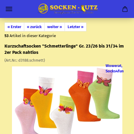
« Erster
« zurück
weiter »
Letzter »
53
Artikel in dieser Kategorie
Kurz­schaftso­cken "Schmet­ter­lin­ge" Gr. 23/26 bis 31/34 im
2er Pack naht­los
(Art.Nr.:
d3188.schmett
)
Wowerat,
Socks4fun