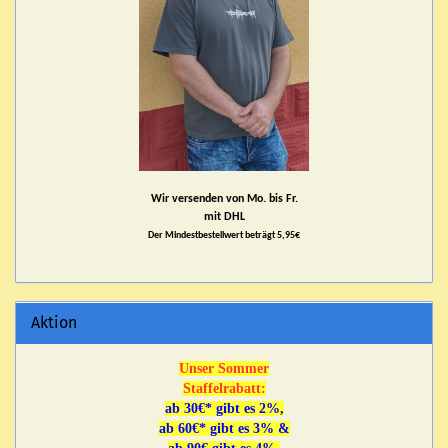
Wir versenden von Mo. bis Fr.
mit DHL
Der Mindestbestellwert beträgt 5,95€
Aktion
Unser Sommer
Staffelrabatt:
ab 30€* gibt es 2%,
ab 60€* gibt es 3% &