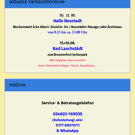
aktuelle Verkaufstermine
Di. 11. 08.
Halle Neustadt
Wochenmarkt Ecke Albert- Einstein- Str. / Neustädter Passage, nähe Ärztehaus
von 8.15 bis ca. 13.00 Uhr
15.+16.08.
Bad Lauchstädt
zum Brunnenfest im Kurpark
Alle Angaben ohne Gewähr!
kein Verkauf bei Regen, Wind, Krankheit...
Hotline
Service- & Betratungstelefon
034603-169030
(Rufumleitung) oder
0177 8801011
& WhatsApp