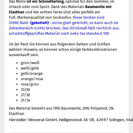
Das Motiv
ist ein Schmetterling,
optimal für den Sommer, im
Urlaub oder zum Sport. Dank des Materials
Baumwolle mit
Elasthan
und der echten Ferse sitzt alles perfekt am
Fuß. Markenqualität von Socks4fun.
Diese Socken sind
OHNE Naht
(gekettelt) -
vorne glatt gestrickt, so kann auch im
Zehenbereich nichts Drücken. Das Strickmaß fällt reichlich aus.
schadstoffgeprüftes Material nach oeko tex standard 100
im 2er Pack Sie können aus folgenden Farben und Größen
wählen: Hinweis, es können schon einige Farbkombinationen
ausverkauft sein.
grün/weiß
weiß/gelb
gelb/orange
orange/rosa
rosa/grün
23/26
27/30
31/34
Das Material besteht aus 78% Baumwolle, 20% Polyamid, 2%
Elasthan
Hersteller: Wowerat GmbH, Heiligenstock 36-38, 42697 Solingen, Ma