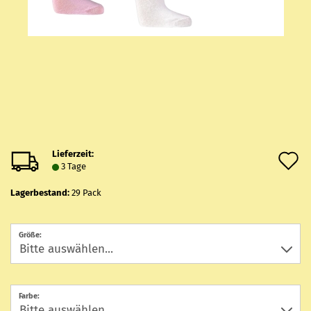
Lieferzeit:
A
3 Tage
d
Lagerbestand:
29
Pack
M
Größe:
Farbe: