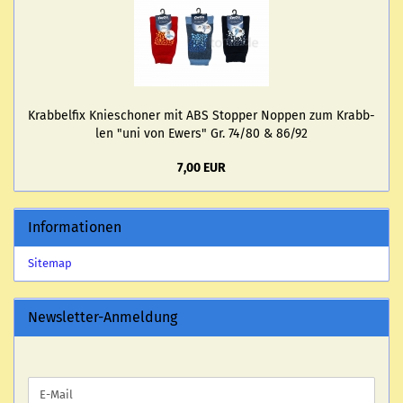
Krab­bel­fix Knie­scho­ner mit ABS Stop­per Nop­pen zum Krabb­
len "uni von Ewers" Gr. 74/80 & 86/92
7,00 EUR
Informationen
Sitemap
Newsletter-Anmeldung
WEITER
E-
ZUR