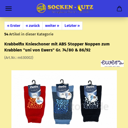
« Erster
« zurück
weiter »
Letzter »
54
Artikel in dieser Kategorie
Krab­bel­fix Knie­scho­ner mit ABS Stop­per Nop­pen zum
Krabb­len "uni von Ewers" Gr. 74/80 & 86/92
(Art.Nr.:
m630002
)