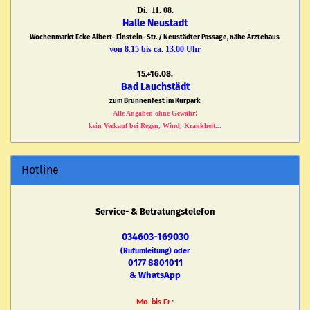
Di. 11. 08.
Halle Neustadt
Wochenmarkt Ecke Albert- Einstein- Str. / Neustädter Passage, nähe Ärztehaus
von 8.15 bis ca. 13.00 Uhr
15.+16.08.
Bad Lauchstädt
zum Brunnenfest im Kurpark
Alle Angaben ohne Gewähr!
kein Verkauf bei Regen, Wind, Krankheit...
Hotline
Service- & Betratungstelefon
034603-169030
(Rufumleitung) oder
0177 8801011
& WhatsApp
Mo. bis Fr.: