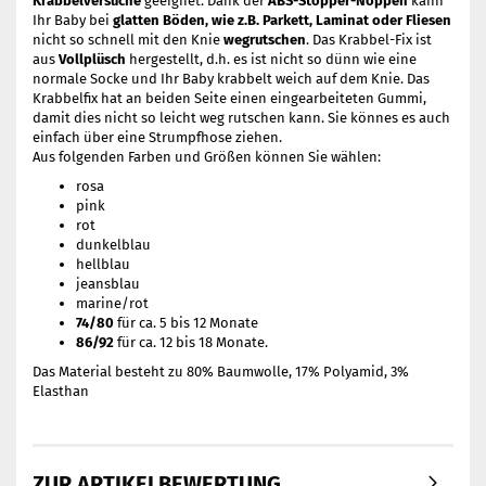
Krabbelversuche
geeignet. Dank der
ABS-Stopper-Noppen
kann
Ihr Baby bei
glatten Böden, wie z.B. Parkett, Laminat oder Fliesen
nicht so schnell mit den Knie
wegrutschen
. Das Krabbel-Fix ist
aus
Vollplüsch
hergestellt, d.h. es ist nicht so dünn wie eine
normale Socke und Ihr Baby krabbelt weich auf dem Knie. Das
Krabbelfix hat an beiden Seite einen eingearbeiteten Gummi,
damit dies nicht so leicht weg rutschen kann. Sie könnes es auch
einfach über eine Strumpfhose ziehen.
Aus folgenden Farben und Größen können Sie wählen:
rosa
pink
rot
dunkelblau
hellblau
jeansblau
marine/rot
74/80
für ca. 5 bis 12 Monate
86/92
für ca. 12 bis 18 Monate.
Das Material besteht zu 80% Baumwolle, 17% Polyamid, 3%
Elasthan
ZUR ARTIKELBEWERTUNG