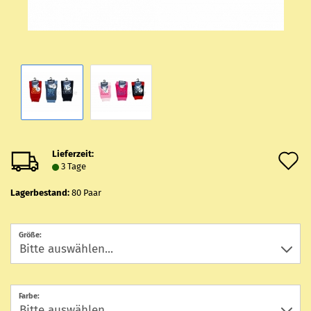
Lieferzeit:
A
3 Tage
d
Lagerbestand:
80
Paar
M
Größe:
Farbe: