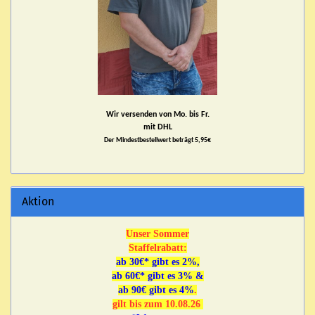
Wir versenden von Mo. bis Fr.
mit DHL
Der Mindestbestellwert beträgt 5,95€
Aktion
Unser Sommer
Staffelrabatt:
ab 30€* gibt es 2%,
ab 60€* gibt es 3% &
ab 90€ gibt es 4%
.
gilt bis zum 10.08.26