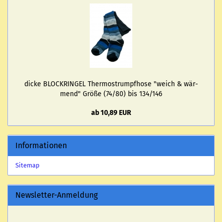
dicke BLOCK­RIN­GEL Ther­mo­strumpf­ho­se "weich & wär­
mend" Größe (74/80) bis 134/146
ab 10,89 EUR
Informationen
Sitemap
Newsletter-Anmeldung