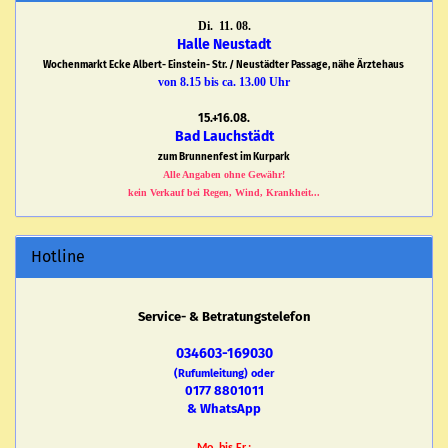
Di. 11. 08.
Halle Neustadt
Wochenmarkt Ecke Albert- Einstein- Str. / Neustädter Passage, nähe Ärztehaus
von 8.15 bis ca. 13.00 Uhr
15.+16.08.
Bad Lauchstädt
zum Brunnenfest im Kurpark
Alle Angaben ohne Gewähr!
kein Verkauf bei Regen, Wind, Krankheit...
Hotline
Service- & Betratungstelefon
034603-169030
(Rufumleitung) oder
0177 8801011
& WhatsApp