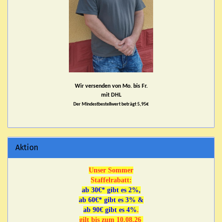
Wir versenden von Mo. bis Fr.
mit DHL
Der Mindestbestellwert beträgt 5,95€
Aktion
Unser Sommer
Staffelrabatt:
ab 30€* gibt es 2%,
ab 60€* gibt es 3% &
ab 90€ gibt es 4%
.
gilt bis zum 10.08.26