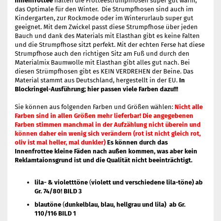
Innenfrottee
halten die Frotteestrumpfhosen super gut warm;
das Optimale für den Winter. Die Strumpfhosen sind auch im
Kindergarten, zur Rockmode oder im Winterurlaub super gut
geeignet. Mit dem Zwickel passt diese Strumpfhose über jeden
Bauch und dank des Materials mit Elasthan gibt es keine Falten
und die Strumpfhose sitzt perfekt. Mit der echten Ferse hat diese
Strumpfhose auch den richtigen Sitz am Fuß und durch den
Materialmix Baumwolle mit Elasthan gibt alles gut nach. Bei
diesen Strümpfhosen gibt es KEIN VERDREHEN der Beine. Das
Material stammt aus Deutschland, hergestellt in der EU.
In
Blockringel-Ausführung; hier passen viele Farben dazu!!!
Sie können aus folgenden Farben und Größen wählen:
Nicht alle
Farben sind in allen Größen mehr lieferbar!
Die angegebenen
Farben stimmen manchmal in der Aufzählung nicht überein und
können daher ein wenig sich verändern (rot ist nicht gleich rot,
oliv ist mal heller, mal dunkler)
Es können durch das
Innenfrottee kleine Fäden nach außen kommen, was aber kein
Reklamtaionsgrund ist und die Qualität nicht beeinträchtigt.
lila- & violetttöne
(
violett und verschiedene lila-töne) ab
Gr. 74/80! BILD 3
blautöne
(
dunkelblau, blau, hellgrau und lila) ab Gr.
110/116 BILD 1