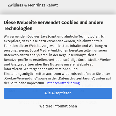
Zwillings & Mehrlings Rabatt
Diese Webseite verwendet Cookies und andere
Technologien
Wir verwenden Cookies, JavaScript und ähnliche Technologien. Ich
akzeptiere, dass diese dazu verwendet werden, die einwandfreie
Funktion dieser Website zu gewährleisten, Inhalte und Werbung zu
personalisieren, Social Media-Funktionen bereitzustellen, unseren
Datenverkehr zu analysieren, in der Regel pseudonymisierte
Benutzerprofile zu erstellen, vertrauenswürdige Social Media-, Werbe-
und Analysepartner über Ihre Nutzung unserer Website zu
informieren. Weitergehende Informationen und
Für alle Zwillings- &, Mehrlingseltern sowie kinderreiche
Einstellungsmöglichkeiten auch zum Widerrufsrecht finden Sie unter
Familien mit mind. 3 eigenen Kindern bis 18 Jahre! gewähren
„Cookie-Verwendung“ sowie in der „Datenschutzerklärung“, unten auf
wir einen "Zwillingsrabatt" in Höhe von mind. 5%* auf Ihre
der Seite nahe Impressum.
Datenschutzerklärung
.
Bestellungen (*auf Nachweis). Weitere Infos erhalten Sie
über das Kontaktformular oder Servicetelefon.
Alle Akzeptieren
Shopping Cart Software
by Gambio.com © 2026
Weitere Informationen