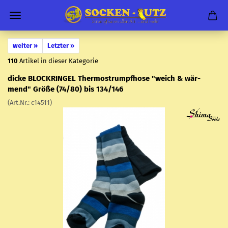
weiter »
Letzter »
110
Artikel in dieser Kategorie
dicke BLOCK­RIN­GEL Ther­mo­strumpf­ho­se "weich & wär­
mend" Größe (74/80) bis 134/146
(Art.Nr.:
c14511
)