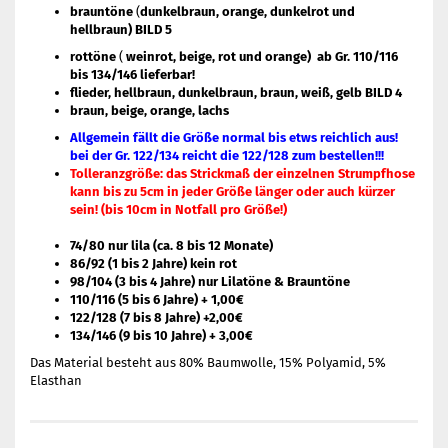
brauntöne
(
dunkelbraun, orange, dunkelrot und
hellbraun) BILD 5
rottöne
(
weinrot, beige, rot und orange) ab Gr. 110/116
bis 134/146 lieferbar!
flieder, hellbraun, dunkelbraun, braun, weiß, gelb BILD 4
braun, beige, orange, lachs
Allgemein fällt die Größe normal bis etws reichlich aus!
bei der Gr. 122/134 reicht die 122/128 zum bestellen!!!
Tolleranzgröße: das Strickmaß der einzelnen Strumpfhose
kann bis zu 5cm in jeder Größe länger oder auch kürzer
sein! (bis 10cm in Notfall pro Größe!)
74/80 nur lila (ca. 8 bis 12 Monate)
86/92 (1 bis 2 Jahre) kein rot
98/104 (3 bis 4 Jahre) nur Lilatöne & Brauntöne
110/116 (5 bis 6 Jahre) + 1,00€
122/128 (7 bis 8 Jahre) +2,00€
134/146 (9 bis 10 Jahre) + 3,00€
Das Material besteht aus 80% Baumwolle, 15% Polyamid, 5%
Elasthan