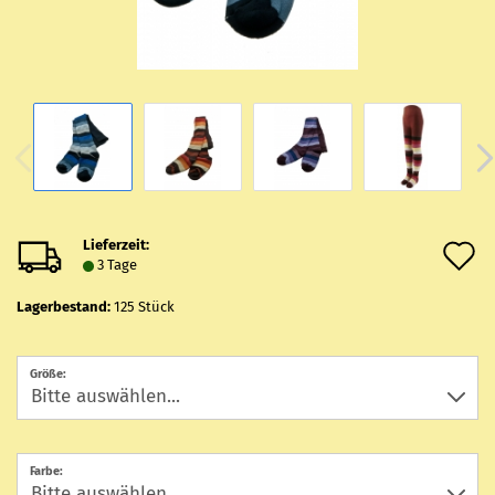
Lieferzeit:
A
3 Tage
d
Lagerbestand:
125
Stück
M
Größe:
Farbe: