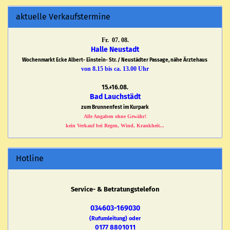
aktuelle Verkaufstermine
Fr. 07. 08.
Halle Neustadt
Wochenmarkt Ecke Albert- Einstein- Str. / Neustädter Passage, nähe Ärztehaus
von 8.15 bis ca. 13.00 Uhr
15.+16.08.
Bad Lauchstädt
zum Brunnenfest im Kurpark
Alle Angaben ohne Gewähr!
kein Verkauf bei Regen, Wind, Krankheit...
Hotline
Service- & Betratungstelefon
034603-169030
(Rufumleitung) oder
0177 8801011