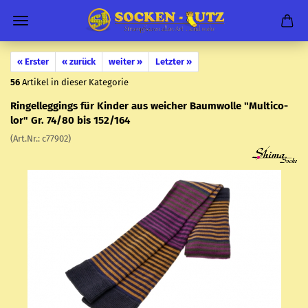
« Erster
« zurück
weiter »
Letzter »
56
Artikel in dieser Kategorie
Rin­gel­leg­gings für Kin­der aus wei­cher Baum­wol­le "Mul­ti­co­
lor" Gr. 74/80 bis 152/164
(Art.Nr.:
c77902
)