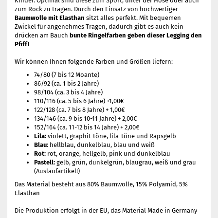
Kinder. Optimal sind diese zum Sport, unter der Hose oder auch
zum Rock zu tragen. Durch den Einsatz von hochwertiger
Baumwolle mit Elasthan
sitzt alles perfekt. Mit bequemen
Zwickel für angenehmes Tragen, dadurch gibt es auch kein
drücken am Bauch
bunte Ringelfarben geben dieser Legging den
Pfiff!
Wir können Ihnen folgende Farben und Größen liefern:
74/80 (7 bis 12 Moante)
86/92 (ca. 1 bis 2 Jahre)
98/104 (ca. 3 bis 4 Jahre)
110/116 (ca. 5 bis 6 Jahre) +1,00€
122/128 (ca. 7 bis 8 Jahre) + 1,00€
134/146 (ca. 9 bis 10-11 Jahre) + 2,00€
152/164 (ca. 11-12 bis 14 Jahre) + 2,00€
Lila:
violett, graphit-töne, lila-töne und Rapsgelb
Blau
: hellblau, dunkelblau, blau und weiß
Rot:
rot, orange, hellgelb, pink und dunkelblau
Pastell:
gelb, grün, dunkelgrün, blaugrau, weiß und grau
(Auslaufartikel!)
Das Material besteht aus 80% Baumwolle, 15% Polyamid, 5%
Elasthan
Die Produktion erfolgt in der EU, das Material Made in Germany