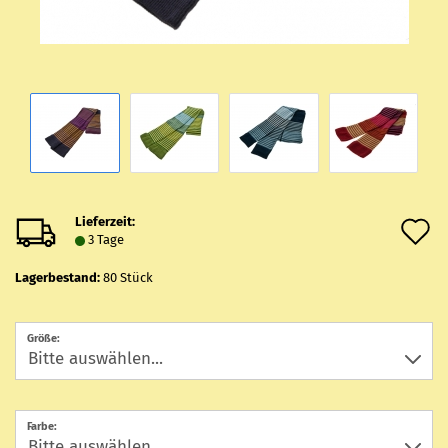
Lieferzeit:
A
3 Tage
d
Lagerbestand:
80
Stück
M
Größe:
Farbe: