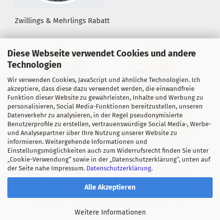
Zwillings & Mehrlings Rabatt
Diese Webseite verwendet Cookies und andere
Technologien
Wir verwenden Cookies, JavaScript und ähnliche Technologien. Ich
akzeptiere, dass diese dazu verwendet werden, die einwandfreie
Funktion dieser Website zu gewährleisten, Inhalte und Werbung zu
personalisieren, Social Media-Funktionen bereitzustellen, unseren
Datenverkehr zu analysieren, in der Regel pseudonymisierte
Benutzerprofile zu erstellen, vertrauenswürdige Social Media-, Werbe-
und Analysepartner über Ihre Nutzung unserer Website zu
informieren. Weitergehende Informationen und
Für alle Zwillings- &, Mehrlingseltern sowie kinderreiche
Einstellungsmöglichkeiten auch zum Widerrufsrecht finden Sie unter
Familien mit mind. 3 eigenen Kindern bis 18 Jahre! gewähren
„Cookie-Verwendung“ sowie in der „Datenschutzerklärung“, unten auf
wir einen "Zwillingsrabatt" in Höhe von mind. 5%* auf Ihre
der Seite nahe Impressum.
Datenschutzerklärung
.
Bestellungen (*auf Nachweis). Weitere Infos erhalten Sie
über das Kontaktformular oder Servicetelefon.
Alle Akzeptieren
Shopping Cart Software
by Gambio.com © 2026
Weitere Informationen