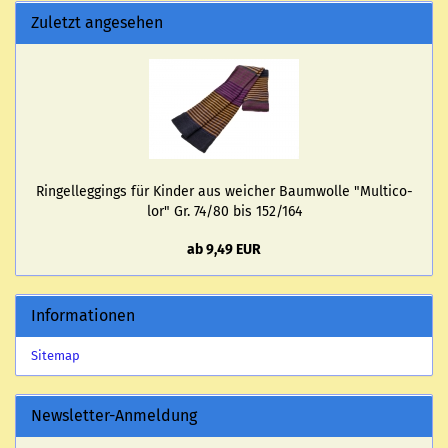
Zuletzt angesehen
Rin­gel­leg­gings für Kin­der aus wei­cher Baum­wol­le "Mul­ti­co­
lor" Gr. 74/80 bis 152/164
ab 9,49 EUR
Informationen
Sitemap
Newsletter-Anmeldung