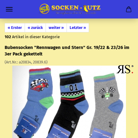
« Erster
« zurück
weiter »
Letzter »
102
Artikel in dieser Kategorie
Bu­ben­so­cken "Renn­wa­gen und Stern" Gr. 19/22 & 23/26 im
3er Pack ge­ket­telt
(Art.Nr.:
a20834, 20839.6
)