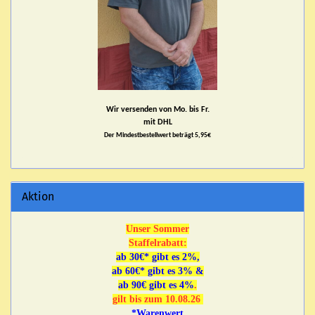
Wir versenden von Mo. bis Fr.
mit DHL
Der Mindestbestellwert beträgt 5,95€
Aktion
Unser Sommer
Staffelrabatt:
ab 30€* gibt es 2%,
ab 60€* gibt es 3% &
ab 90€ gibt es 4%
.
gilt bis zum 10.08.26
*Warenwert