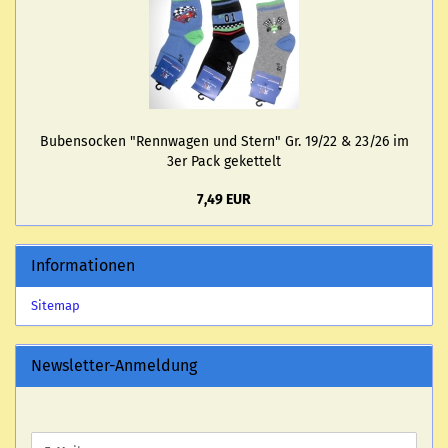
Bu­ben­so­cken "Renn­wa­gen und Stern" Gr. 19/22 & 23/26 im
3er Pack ge­ket­telt
7,49 EUR
Informationen
Sitemap
Newsletter-Anmeldung
WEITER