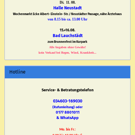
Di. 11. 08.
Halle Neustadt
Wochenmarkt Ecke Albert- Einstein- Str. / Neustädter Passage, nähe Ärztehaus
von 8.15 bis ca. 13.00 Uhr
15.+16.08.
Bad Lauchstädt
zum Brunnenfest im Kurpark
Alle Angaben ohne Gewähr!
kein Verkauf bei Regen, Wind, Krankheit...
Hotline
Service- & Betratungstelefon
034603-169030
(Rufumleitung) oder
0177 8801011
& WhatsApp
Mo. bis Fr.: