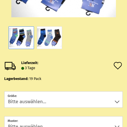
Lieferzeit:
A
3 Tage
d
Lagerbestand:
19
Pack
M
Größe:
Muster: