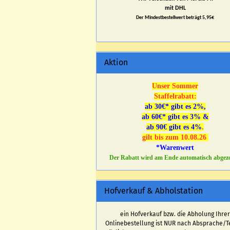
mit DHL
Der Mindestbestellwert beträgt 5,95€
Aktion
Unser Sommer
Staffelrabatt:
ab 30€* gibt es 2%,
ab 60€* gibt es 3% &
ab 90€ gibt es 4%
.
gilt bis zum 10.08.26
*Warenwert
Der Rabatt wird am Ende automatisch abgez
Hofverkauf & Abholstation
ein Hofverkauf bzw. die Abholung Ihre
Onlinebestellung ist NUR nach Absprache/T