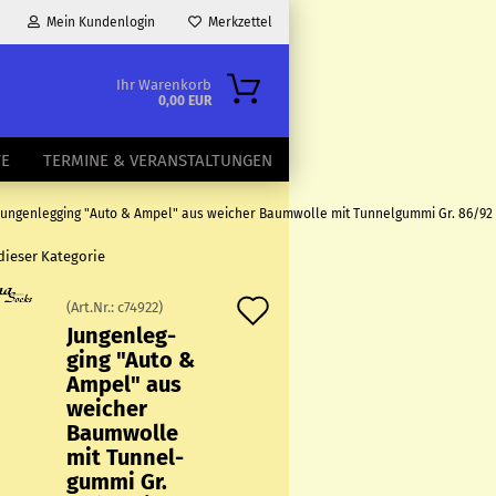
Mein Kundenlogin
Merkzettel
Ihr Warenkorb
0,00 EUR
TE
TERMINE & VERANSTALTUNGEN
Jungenlegging "Auto & Ampel" aus weicher Baumwolle mit Tunnelgummi Gr. 86/92 
 dieser Kategorie
Auf
(Art.Nr.:
c74922
)
Jun­gen­leg­
den
ging "Auto &
Merkzettel
Ampel" aus
wei­cher
Baum­wol­le
mit Tun­nel­
gum­mi Gr.