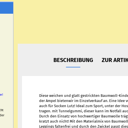
BESCHREIBUNG
ZUR ARTI
er!
Diese weichen und glatt gestrickten Baumwoll-Kind
der Ampel bietenwir im Einzelverkauf an. Eine Idee 
auch für Socken Lutz! Ideal zum Sport, unter der Ho
cht
tragen. mit Tunnelgummi, dieser kann im Notfall a
der
Durch den Einsatz von hochwertiger Baumwolle trägt
kratzt auch nicht! Mit den Materialmix von Baumwoll
Leggings faltenfrei und durch den Zwickel passt dies