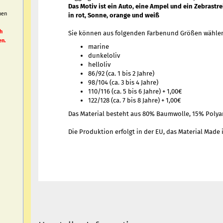
Das Motiv ist ein Auto, eine Ampel und ein Zebrastr
nen
in rot, Sonne, orange und weiß
h
h
Sie können aus folgenden Farbenund Größen wähle
en.
marine
dunkeloliv
helloliv
86/92 (ca. 1 bis 2 Jahre)
98/104 (ca. 3 bis 4 Jahre)
110/116 (ca. 5 bis 6 Jahre) + 1,00€
122/128 (ca. 7 bis 8 Jahre) + 1,00€
Das Material besteht aus 80% Baumwolle, 15% Polya
Die Produktion erfolgt in der EU, das Material Made