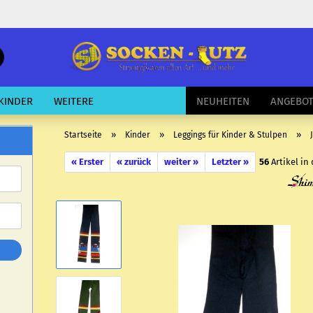
schnelle
Suche
E-Mail
KINDER
WEITERE
NEUHEITEN
ANGEBO
Passwort
»
»
»
Startseite
Kinder
Leggings für Kinder & Stulpen
« Erster
« zurück
weiter »
Letzter »
56
Artikel in
Konto erstellen
Passwort vergessen?