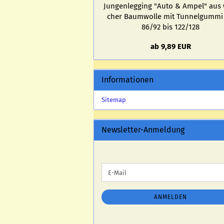
Jun­gen­leg­ging "Auto & Ampel" aus
cher Baum­wol­le mit Tun­nel­gum­mi
86/92 bis 122/128
ab 9,89 EUR
Informationen
Sitemap
Newsletter-Anmeldung
WEITER
E-
ZUR
Mail
NEWSLETTER-
ANMELDUNG
ANMELDEN