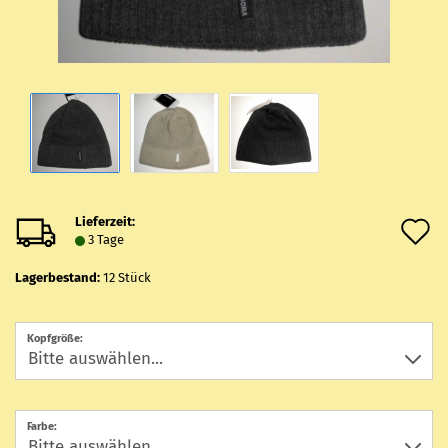
Lieferzeit:
A
3 Tage
d
Lagerbestand:
12
Stück
M
Kopfgröße:
Farbe: