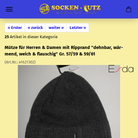
« Erster
« zurück
weiter »
Letzter »
25
Artikel in dieser Kategorie
Mütze für Her­ren & Damen mit Ripp­rand "dehn­bar, wär­
mend, weich & flau­schig" Gr. 57/59 & 59/61
(Art.Nr.:
e1621302
)