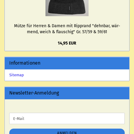
Mütze für Her­ren & Damen mit Ripp­rand "dehn­bar, wär­
mend, weich & flau­schig" Gr. 57/59 & 59/61
14,95 EUR
Informationen
Sitemap
Newsletter-Anmeldung
WEITER
E-
ZUR
Mail
NEWSLETTER-
ANMELDUNG
ANMELDEN