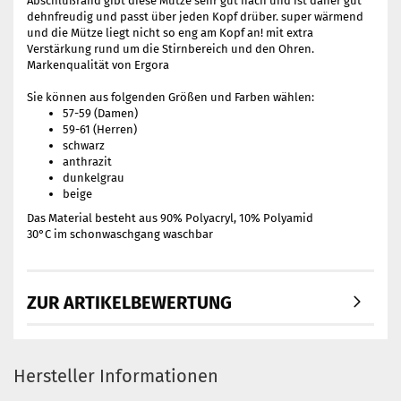
Abschlußrand gibt diese Mütze sehr gut nach und ist daher gut
dehnfreudig und passt über jeden Kopf drüber. super wärmend
und die Mütze liegt nicht so eng am Kopf an! mit extra
Verstärkung rund um die Stirnbereich und den Ohren.
Markenqualität von Ergora
Sie können aus folgenden Größen und Farben wählen:
57-59 (Damen)
59-61 (Herren)
schwarz
anthrazit
dunkelgrau
beige
Das Material besteht aus 90% Polyacryl, 10% Polyamid
30°C im schonwaschgang waschbar
ZUR ARTIKELBEWERTUNG
Hersteller Informationen