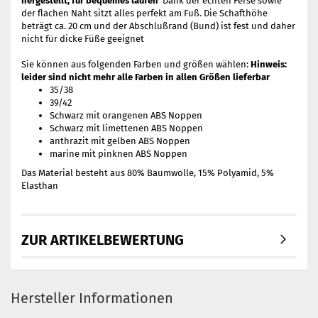
hergestellt, für bequemes laufen
Dank der echten Ferse sowie
der flachen Naht sitzt alles perfekt am Fuß. Die Schafthöhe
beträgt ca. 20 cm und der Abschlußrand (Bund) ist fest und daher
nicht für dicke Füße geeignet
Sie können aus folgenden Farben und größen wählen:
Hinweis:
leider sind nicht mehr alle Farben in allen Größen lieferbar
35/38
39/42
Schwarz mit orangenen ABS Noppen
Schwarz mit limettenen ABS Noppen
anthrazit mit gelben ABS Noppen
marine mit pinknen ABS Noppen
Das Material besteht aus 80% Baumwolle, 15% Polyamid, 5%
Elasthan
ZUR ARTIKELBEWERTUNG
Hersteller Informationen