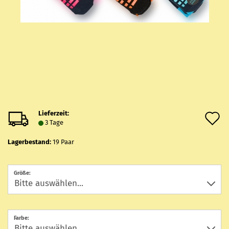
Lieferzeit:
A
3 Tage
d
Lagerbestand:
19
Paar
M
Größe:
Farbe: