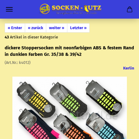
« Erster
« zurück
weiter »
Letzter »
43
Artikel in dieser Kategorie
di­cke­re Stop­per­so­cken mit ne­on­far­bi­gen ABS & fes­tem Rand
in dunk­len Far­ben Gr. 35/38 & 39/42
(Art.Nr.:
k4012
)
Kerlin