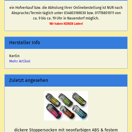
ein Hofverkauf bzw. die Abholung Ihrer Onlinebestellung ist NUR nach
Absprache/Termin täglich unter 034603169030 bzw. 01778801011 von
ca. 9 bis ca. 19 Uhr in Nauendorf möglich.
Wir haben KEINEN Laden!
Hersteller Info
Kerlin
Mehr Artikel
Zuletzt angesehen
di­cke­re Stop­per­so­cken mit ne­on­far­bi­gen ABS & fes­tem