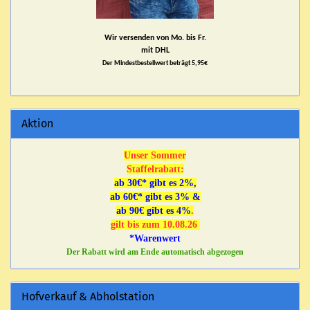
Wir versenden von Mo. bis Fr.
mit DHL
Der Mindestbestellwert beträgt 5,95€
Aktion
Unser Sommer
Staffelrabatt:
ab 30€* gibt es 2%,
ab 60€* gibt es 3% &
ab 90€ gibt es 4%
.
gilt bis zum 10.08.26
*Warenwert
Der Rabatt wird am Ende automatisch abgezogen
Hofverkauf & Abholstation