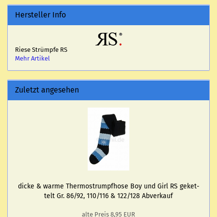
Hersteller Info
Riese Strümpfe RS
Mehr Artikel
Zuletzt angesehen
dicke & warme Ther­mo­strumpf­ho­se Boy und Girl RS ge­ket­
telt Gr. 86/92, 110/116 & 122/128 Ab­ver­kauf
alte Preis 8,95 EUR