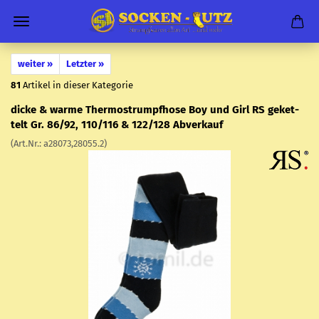
weiter »
Letzter »
81
Artikel in dieser Kategorie
dicke & warme Ther­mo­strumpf­ho­se Boy und Girl RS ge­ket­
telt Gr. 86/92, 110/116 & 122/128 Ab­ver­kauf
(Art.Nr.:
a28073,28055.2
)