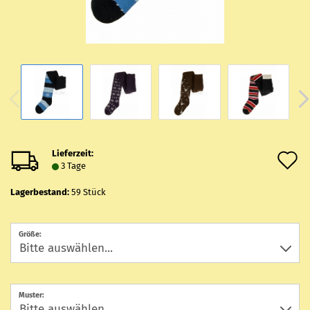
Lieferzeit:
A
3 Tage
d
Lagerbestand:
59
Stück
M
Größe:
Muster: