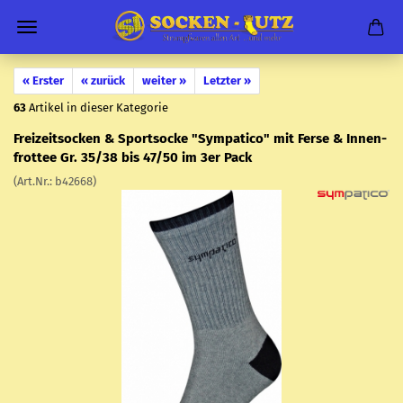
« Erster
« zurück
weiter »
Letzter »
63
Artikel in dieser Kategorie
Frei­zeit­so­cken & Sport­so­cke "Sym­pa­ti­co" mit Ferse & In­nen­
frot­tee Gr. 35/38 bis 47/50 im 3er Pack
(Art.Nr.:
b42668
)