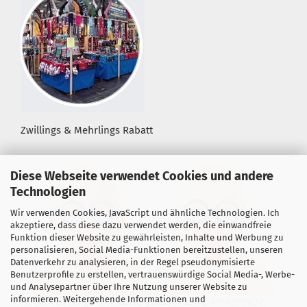
Zwillings & Mehrlings Rabatt
Diese Webseite verwendet Cookies und andere
Technologien
Wir verwenden Cookies, JavaScript und ähnliche Technologien. Ich
akzeptiere, dass diese dazu verwendet werden, die einwandfreie
Funktion dieser Website zu gewährleisten, Inhalte und Werbung zu
personalisieren, Social Media-Funktionen bereitzustellen, unseren
Datenverkehr zu analysieren, in der Regel pseudonymisierte
Benutzerprofile zu erstellen, vertrauenswürdige Social Media-, Werbe-
und Analysepartner über Ihre Nutzung unserer Website zu
informieren. Weitergehende Informationen und
Für alle Zwillings- &, Mehrlingseltern sowie kinderreiche