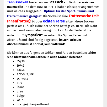
3er Pack
Tennissocken
bieten wir im
an. Dank der
weichen
Baumwolle
und dem INNENFROTTE haben ein super angenehmes
und weiches Tragegefühl.
Optimal für den Sport-, Tennis- und
Frotteesocke (mit
Freizeitbereich geeignet.
Die Socke ist eine
Innenfrottee)!
echten Ferse
Mit der
sitzen diese Socken
perfekt am Fuß. Die Höhe der Socken beträgt ca. 18 cm. Die Naht
ist flach und kann daher wenig drücken. An der Seite ist die
"Sympatico"
Aufschrift
zu sehen.
Die Spitze, Ferse und
Abschlußrand sind farbig abgesetzt.
im 3er Pack! Der
Abschlußbund ist normal, kein Softrand!
Sie können aus folgenden Größen und Farben bestellen:
leider
sind nicht mehr alle Farben in allen Größen lieferbar.
35/38
39/42
43/46
47/50 +3,00€
schwarz
oliv
jeans
grau
beige
weiß
orange/blau/anthrazit