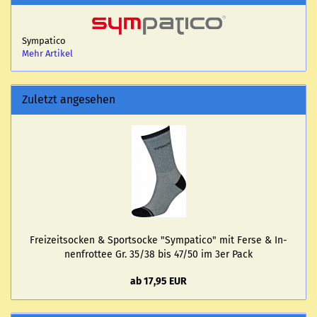
Sympatico
Mehr Artikel
Zuletzt angesehen
Frei­zeit­so­cken & Sport­so­cke "Sym­pa­ti­co" mit Ferse & In­
nen­frot­tee Gr. 35/38 bis 47/50 im 3er Pack
ab 17,95 EUR