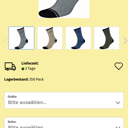
Lieferzeit:
A
3 Tage
d
Lagerbestand:
250
Pack
M
Größe:
Farbe: