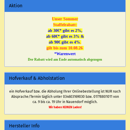
Aktion
Unser Sommer
Staffelrabatt:
ab 30€* gibt es 2%,
ab 60€* gibt es 3% &
ab 90€ gibt es 4%
.
gilt bis zum 10.08.26
*Warenwert
Der Rabatt wird am Ende automatisch abgezogen
Hofverkauf & Abholstation
ein Hofverkauf bzw. die Abholung Ihrer Onlinebestellung ist NUR nach
Absprache/Termin täglich unter 034603169030 bzw. 01778801011 von
ca. 9 bis ca. 19 Uhr in Nauendorf möglich.
Wir haben KEINEN Laden!
Hersteller Info