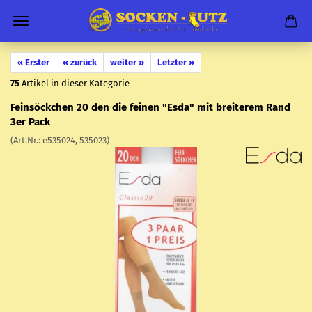
« Erster
« zurück
weiter »
Letzter »
75
Artikel in dieser Kategorie
Fein­söck­chen 20 den die fei­nen "Esda" mit brei­te­rem Rand
3er Pack
(Art.Nr.:
e535024, 535023
)