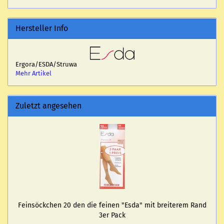
Hersteller Info
Ergora/ESDA/Struwa
Mehr Artikel
Zuletzt angesehen
Fein­söck­chen 20 den die fei­nen "Esda" mit brei­te­rem Rand
3er Pack