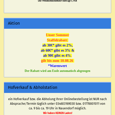
Der Mindestbestellwert beträgt 5,95€
Aktion
Unser Sommer
Staffelrabatt:
ab 30€* gibt es 2%,
ab 60€* gibt es 3% &
ab 90€ gibt es 4%
.
gilt bis zum 10.08.26
*Warenwert
Der Rabatt wird am Ende automatisch abgezogen
Hofverkauf & Abholstation
ein Hofverkauf bzw. die Abholung Ihrer Onlinebestellung ist NUR nach
Absprache/Termin täglich unter 034603169030 bzw. 01778801011 von
ca. 9 bis ca. 19 Uhr in Nauendorf möglich.
Wir haben KEINEN Laden!