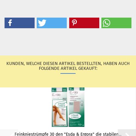
KUNDEN, WELCHE DIESEN ARTIKEL BESTELLTEN, HABEN AUCH
FOLGENDE ARTIKEL GEKAUFT:
Fein­knie­strümp­fe 30 den "Esda & Er­go­ra" die sta­bi­len...