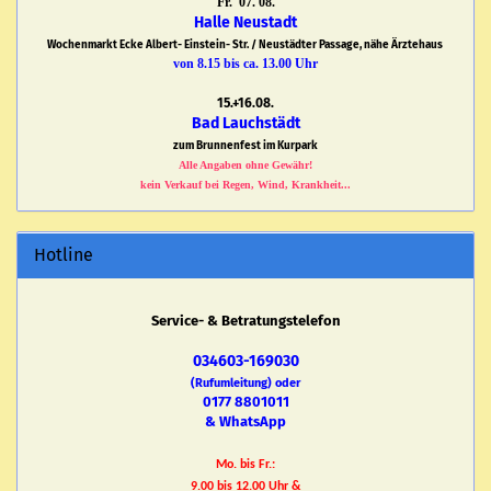
Fr. 07. 08.
Halle Neustadt
Wochenmarkt Ecke Albert- Einstein- Str. / Neustädter Passage, nähe Ärztehaus
von 8.15 bis ca. 13.00 Uhr
15.+16.08.
Bad Lauchstädt
zum Brunnenfest im Kurpark
Alle Angaben ohne Gewähr!
kein Verkauf bei Regen, Wind, Krankheit...
Hotline
Service- & Betratungstelefon
034603-169030
(Rufumleitung) oder
0177 8801011
& WhatsApp
Mo. bis Fr.:
9.00 bis 12.00 Uhr &