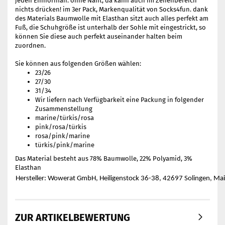
jeden Einhornfan. ohne Naht, da kann auch im Zehenbereich
nichts drücken! im 3er Pack, Markenqualität von Socks4fun. dank
des Materials Baumwolle mit Elasthan sitzt auch alles perfekt am
Fuß, die Schuhgröße ist unterhalb der Sohle mit eingestrickt, so
können Sie diese auch perfekt auseinander halten beim
zuordnen.
Sie können aus folgenden Größen wählen:
23/26
27/30
31/34
Wir liefern nach Verfügbarkeit eine Packung in folgender
Zusammenstellung
marine/türkis/rosa
pink/rosa/türkis
rosa/pink/marine
türkis/pink/marine
Das Material besteht aus 78% Baumwolle, 22% Polyamid, 3%
Elasthan
Hersteller: Wowerat GmbH, Heiligenstock 36-38, 42697 Solingen, Ma
ZUR ARTIKELBEWERTUNG