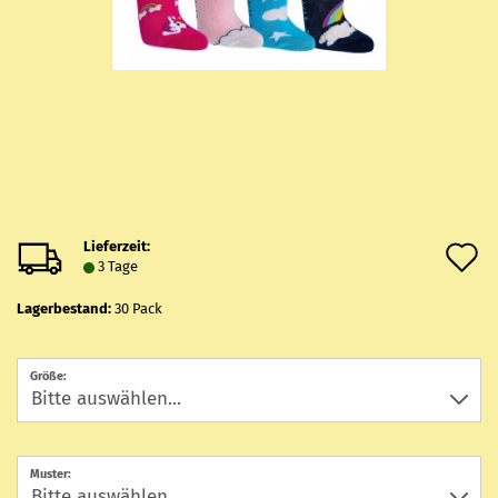
Lieferzeit:
A
3 Tage
d
Lagerbestand:
30
Pack
M
Größe:
Muster: