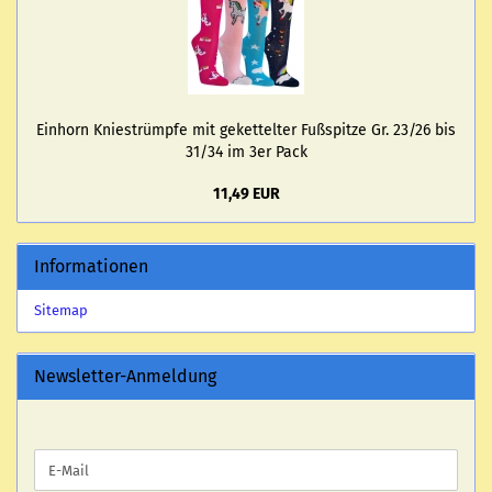
Ein­horn Knie­strümp­fe mit ge­ket­tel­ter Fuß­spit­ze Gr. 23/26 bis
31/34 im 3er Pack
11,49 EUR
Informationen
Sitemap
Newsletter-Anmeldung
WEITER
E-
ZUR
Mail