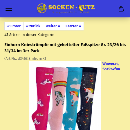
« Erster
« zurück
weiter »
Letzter »
42
Artikel in dieser Kategorie
Ein­horn Knie­strümp­fe mit ge­ket­tel­ter Fuß­spit­ze Gr. 23/26 bis
31/34 im 3er Pack
(Art.Nr.:
d3463.Ein­hornK
)
Wowerat,
Socks4fun