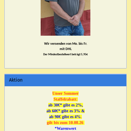
Wir versenden von Mo. bis Fr.
mit DHL
Der Mindestbestellwert beträgt 5,95€
Aktion
Unser Sommer
Staffelrabatt:
ab 30€* gibt es 2%,
ab 60€* gibt es 3% &
ab 90€ gibt es 4%
.
gilt bis zum 10.08.26
*Warenwert