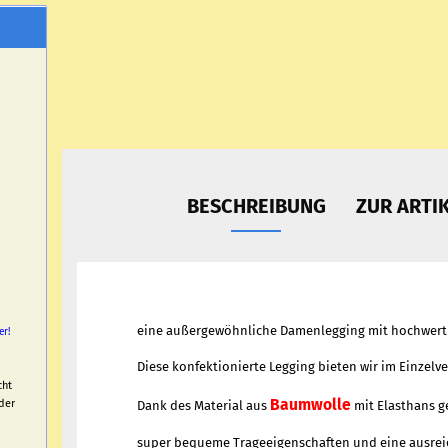
BESCHREIBUNG
ZUR ARTI
eine außergewöhnliche Damenlegging mit hochwerti
er!
Diese konfektionierte Legging bieten wir im Einzelve
cht
Baumwolle
der
Dank des Material aus
mit Elasthans g
super bequeme Trageeigenschaften und eine ausrei