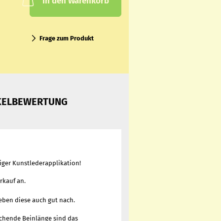
In den Warenkorb
Frage zum Produkt
KELBEWERTUNG
ger Kunstlederapplikation!
rkauf an.
eben diese auch gut nach.
chende Beinlänge sind das