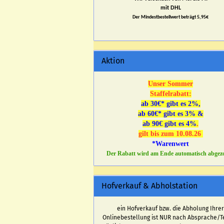
mit DHL
Der Mindestbestellwert beträgt 5,95€
Aktion
Unser Sommer
Staffelrabatt:
ab 30€* gibt es 2%,
ab 60€* gibt es 3% &
ab 90€ gibt es 4%
.
gilt bis zum 10.08.26
*Warenwert
Der Rabatt wird am Ende automatisch abgez
Hofverkauf & Abholstation
ein Hofverkauf bzw. die Abholung Ihre
Onlinebestellung ist NUR nach Absprache/T