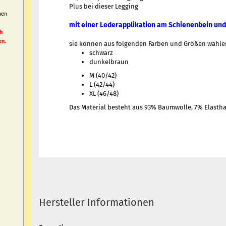
Plus bei dieser Legging
nen
h
mit einer Lederapplikation am Schienenbein un
h
en.
sie können aus folgenden Farben und Größen wähle
schwarz
dunkelbraun
M (40/42)
L (42/44)
XL (46/48)
Das Material besteht aus 93% Baumwolle, 7% Elasth
Hersteller Informationen