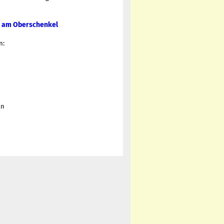
d am Oberschenkel
n:
an