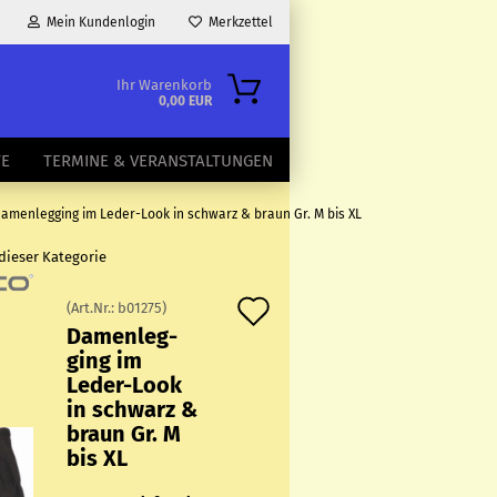
Mein Kundenlogin
Merkzettel
Ihr Warenkorb
0,00 EUR
TE
TERMINE & VERANSTALTUNGEN
amenlegging im Leder-Look in schwarz & braun Gr. M bis XL
 dieser Kategorie
Auf
(Art.Nr.:
b01275
)
Da­men­leg­
den
ging im
Merkzettel
Leder-​Look
in schwarz &
braun Gr. M
bis XL