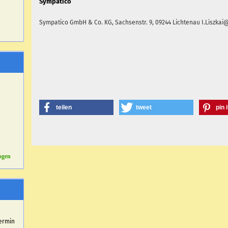
Sympatico
Sympatico GmbH & Co. KG,
Sachsenstr. 9,
09244
Lichtenau
I.Liszka
teilen
tweet
pin i
ogen
r
ermin