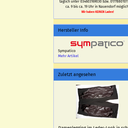
täglich unter 034603169030 bzw. 0177880101
ca. 9 bis ca. 19 Uhr in Nauendorf möglich
Wir haben KEINEN Laden!
Hersteller Info
Sympatico
Mehr Artikel
Zuletzt angesehen
Da­men­leg­ging im Leder-​Look in sc