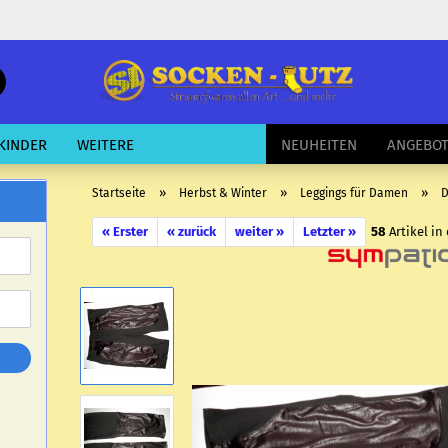
schnelle
Suche
E-Mail
KINDER
WEITERE
NEUHEITEN
ANGEBO
Passwort
»
»
»
Startseite
Herbst & Winter
Leggings für Damen
D
« Erster
« zurück
weiter »
Letzter »
58
Artikel in
Konto erstellen
Passwort vergessen?