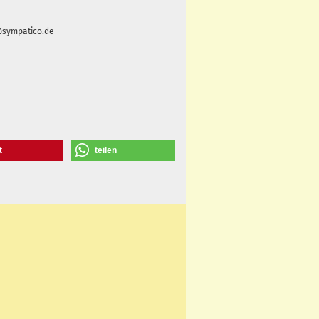
i@sympatico.de
t
teilen