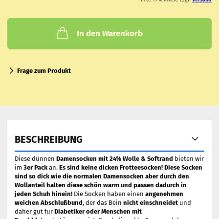
In den Warenkorb
Frage zum Produkt
BESCHREIBUNG
Diese dünnen
Damensocken mit 24% Wolle & Softrand
bieten wir
im
3er Pack
an.
Es sind keine dicken Frotteesocken! Diese Socken
sind so dick wie die normalen Damensocken aber durch den
Wollanteil halten diese schön warm und passen dadurch in
jeden Schuh hinein!
Die Socken haben einen
angenehmen
weichen Abschlußbund
, der das Bein
nicht einschneidet
und
daher gut für
Diabetiker oder Menschen mit