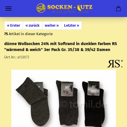
« Erster
« zurück
weiter »
Letzter »
75
Artikel in dieser Kategorie
dünne Woll­so­cken 24% mit Softrand in dunk­len Far­ben RS
"wär­mend & weich" 3er Pack Gr. 35/38 & 39/42 Damen
(Art.Nr.:
a13357
)