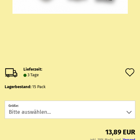
Lieferzeit:
A
3 Tage
d
Lagerbestand:
15
Pack
M
Größe:
13,89 EUR
inkl. 19% MwSt. zzgl.
Versand