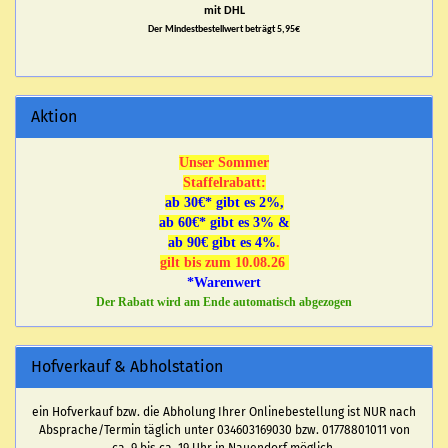
mit DHL
Der Mindestbestellwert beträgt 5,95€
Aktion
Unser Sommer
Staffelrabatt:
ab 30€* gibt es 2%,
ab 60€* gibt es 3% &
ab 90€ gibt es 4%
.
gilt bis zum 10.08.26
*Warenwert
Der Rabatt wird am Ende automatisch abgezogen
Hofverkauf & Abholstation
ein Hofverkauf bzw. die Abholung Ihrer Onlinebestellung ist NUR nach
Absprache/Termin täglich unter 034603169030 bzw. 01778801011 von