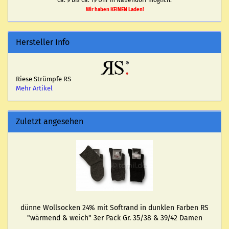
ca. 9 bis ca. 19 Uhr in Nauendorf möglich.
Wir haben KEINEN Laden!
Hersteller Info
Riese Strümpfe RS
Mehr Artikel
Zuletzt angesehen
dünne Woll­so­cken 24% mit Softrand in dunk­len Far­ben RS
"wär­mend & weich" 3er Pack Gr. 35/38 & 39/42 Damen