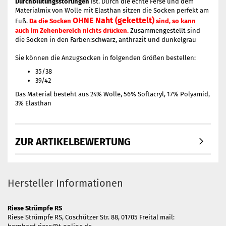
Durchblutungsstörungen
ist. Durch die echte Ferse und dem
Materialmix von Wolle mit Elasthan sitzen die Socken perfekt am
OHNE Naht (gekettelt)
Fuß.
Da die Socken
sind, so kann
auch im Zehenbereich nichts drücken.
Zusammengestellt sind
die Socken in den Farben:
schwarz, anthrazit und dunkelgrau
Sie können die Anzugsocken in folgenden Größen bestellen:
35/38
39/42
Das Material besteht aus 24% Wolle, 56% Softacryl, 17% Polyamid,
3% Elasthan
ZUR ARTIKELBEWERTUNG
Hersteller Informationen
Riese Strümpfe RS
Riese Strümpfe RS, Coschützer Str. 88, 01705 Freital mail: